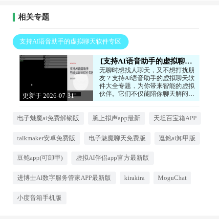
相关专题
支持AI语音助手的虚拟聊天软件专区
支持AI语音助手的虚拟聊天软件专区
无聊时想找人聊天，又不想打扰朋
友？支持AI语音助手的虚拟聊天软
件大全专题，为你带来智能的虚拟
伙伴。它们不仅能陪你聊天解闷，
更新于 2026-07-31
还能执行语音指令、查询信息、讲
17:55:07
故事，甚至模仿各种声音，给你带
来新奇的互动体验。感兴趣的小伙
电子魅魔ai免费解锁版
腕上拟声app最新
天坦百宝箱APP
伴快快下载吧！
talkmaker安卓免费版
电子魅魔聊天免费版
逗鲍ai卸甲版
豆鲍app(可卸甲)
虚拟AI伴侣app官方最新版
进博士AI数字服务管家APP最新版
kirakira
MoguChat
小度音箱手机版