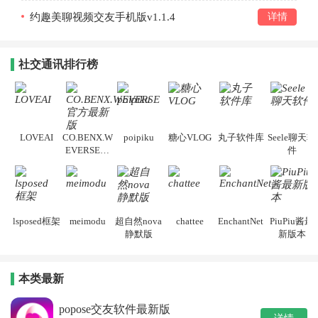
约趣美聊视频交友手机版v1.1.4
详情
社交通讯排行榜
LOVEAI
CO.BENX.W
poipiku
糖心VLOG
丸子软件库
Seele聊天软
EVERSE官
件
方最新版
lsposed框架
meimodu
超自然nova
chattee
EnchantNet
PiuPiu酱最
静默版
新版本
本类最新
popose交友软件最新版