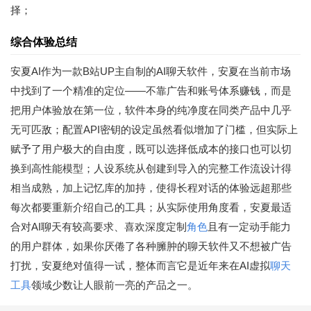
择；
综合体验总结
安夏AI作为一款B站UP主自制的AI聊天软件，安夏在当前市场
中找到了一个精准的定位——不靠广告和账号体系赚钱，而是
把用户体验放在第一位，软件本身的纯净度在同类产品中几乎
无可匹敌；配置API密钥的设定虽然看似增加了门槛，但实际上
赋予了用户极大的自由度，既可以选择低成本的接口也可以切
换到高性能模型；人设系统从创建到导入的完整工作流设计得
相当成熟，加上记忆库的加持，使得长程对话的体验远超那些
每次都要重新介绍自己的工具；从实际使用角度看，安夏最适
合对AI聊天有较高要求、喜欢深度定制
角色
且有一定动手能力
的用户群体，如果你厌倦了各种臃肿的聊天软件又不想被广告
打扰，安夏绝对值得一试，整体而言它是近年来在AI虚拟
聊天
工具
领域少数让人眼前一亮的产品之一。