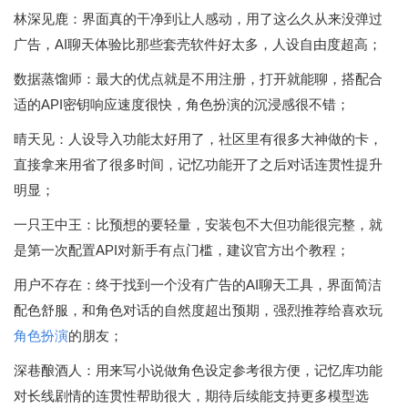
林深见鹿：界面真的干净到让人感动，用了这么久从来没弹过
广告，AI聊天体验比那些套壳软件好太多，人设自由度超高；
数据蒸馏师：最大的优点就是不用注册，打开就能聊，搭配合
适的API密钥响应速度很快，角色扮演的沉浸感很不错；
晴天见：人设导入功能太好用了，社区里有很多大神做的卡，
直接拿来用省了很多时间，记忆功能开了之后对话连贯性提升
明显；
一只王中王：比预想的要轻量，安装包不大但功能很完整，就
是第一次配置API对新手有点门槛，建议官方出个教程；
用户不存在：终于找到一个没有广告的AI聊天工具，界面简洁
配色舒服，和角色对话的自然度超出预期，强烈推荐给喜欢玩
角色扮演
的朋友；
深巷酿酒人：用来写小说做角色设定参考很方便，记忆库功能
对长线剧情的连贯性帮助很大，期待后续能支持更多模型选