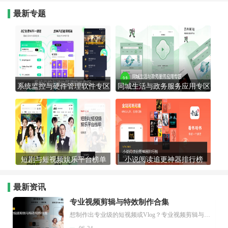
最新专题
系统监控与硬件管理软件专区
同城生活与政务服务应用专区
短剧与短视频娱乐平台榜单
小说阅读追更神器排行榜
最新资讯
专业视频剪辑与特效制作合集
想制作出专业级的短视频或Vlog？专业视频剪辑与特效制作大全专题为你提供了从剪辑、抠像到特效包装的全套解决方案。无论是添加炫酷的片头、进行精准的视频抠图，还是制...
06-24