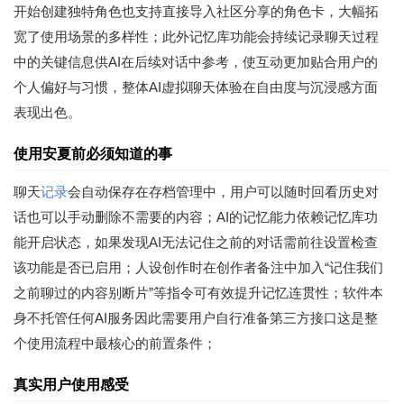
开始创建独特角色也支持直接导入社区分享的角色卡，大幅拓
宽了使用场景的多样性；此外记忆库功能会持续记录聊天过程
中的关键信息供AI在后续对话中参考，使互动更加贴合用户的
个人偏好与习惯，整体AI虚拟聊天体验在自由度与沉浸感方面
表现出色。
使用安夏前必须知道的事
聊天
记录
会自动保存在存档管理中，用户可以随时回看历史对
话也可以手动删除不需要的内容；AI的记忆能力依赖记忆库功
能开启状态，如果发现AI无法记住之前的对话需前往设置检查
该功能是否已启用；人设创作时在创作者备注中加入“记住我们
之前聊过的内容别断片”等指令可有效提升记忆连贯性；软件本
身不托管任何AI服务因此需要用户自行准备第三方接口这是整
个使用流程中最核心的前置条件；
真实用户使用感受