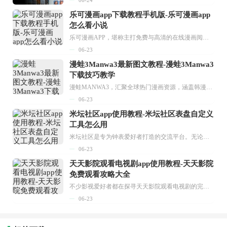
乐可漫画app下载教程手机版-乐可漫画app
怎么看小说
乐可漫画APP，堪称主打免费与高清的在线漫画阅读神器。其官方版提供海量完整版漫画资源，无论是国内漫画，还是日漫、韩漫、台漫、美漫等国外漫画，应有尽有，随时供你阅读。只需轻点一下，便能直接进入阅读界面。不仅如此，乐可漫画最新版本更新速度极快，在这里，你总能抢先看到全网一手漫画章节内容！...
06-23
漫蛙3Manwa3最新图文教程-漫蛙3Manwa3
下载技巧教学
漫蛙MANWA3，汇聚全球热门漫画资源，涵盖韩漫、欧美漫画、国漫等多种类型，题材丰富多样，全方位满足用户阅读喜好。它不仅是阅读平台，更是创作平台，为广大用户打造零门槛创作环境。...
06-23
米坛社区app使用教程-米坛社区表盘自定义
工具怎么用
米坛社区是专为钟表爱好者打造的交流平台。无论你是初涉钟表领域的普通爱好者，还是拥有多年收藏经验的资深玩家，都能在此找到属于自己的天地。 无需注册，就能轻松参与其中。通过专业的讨论论坛与丰富的交互功能，你可与世界各地的钟表爱好者畅快交流。若你钟情于钟表，米坛社区无疑是值得一试的理想之选。在这里，你能获取最新的手表资讯，交流见解，提升鉴赏品味，让每一块手表都成为收藏故事中重要的一部分。感兴趣的朋友，不要错过下载机会。...
06-23
天天影院观看电视剧app使用教程-天天影院
免费观看攻略大全
不少影视爱好者都在探寻天天影院观看电视剧的完整方法，结合最新平台使用规则，本篇新手入门攻略全面讲解观看渠道、检索流程、播放设置以及画面模式调整等实用内容。全文适配手机、电脑等主流设备，步骤简洁易懂，无论是初次使用的新手，还是想要优化观影体验的用户，都能参照内容快速上手，熟练掌握平台各项操作技巧，轻松畅享影视内容。...
06-23