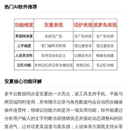
热门AI软件推荐
功能维度
安夏表现
话炉表现
筑梦岛表现
界面纯净度
全程无广告
含广告内容
含广告内容
上手难度
零门槛即开即用
需注册登录
需注册登录
人设灵活性
支持完全自定义
以预设为主
模板化创建
记忆功能
支持记忆库记录关键信息
有限记忆
无记忆功能
安夏核心功能详解
多平台数据同步是安夏的一大亮点，该工具支持手机、平板与
网页端同时使用，所有聊天记录与角色数据均会自动同步确保
操作连贯性；情绪识别能力则是另一项实用功能，软件能通过
分析用户输入的文字判断当前情绪状态并据此动态调整AI的回
复语气，让对话更具温度与真实感；人设体系方面既支持从零