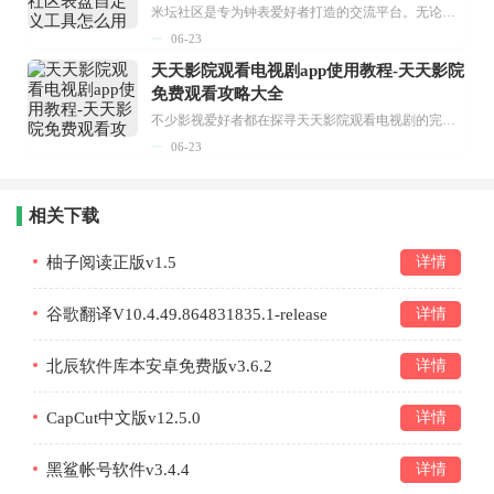
米坛社区是专为钟表爱好者打造的交流平台。无论你是初涉钟表领域的普通爱好者，还是拥有多年收藏经验的资深玩家，都能在此找到属于自己的天地。 无需注册，就能轻松参与其中。通过专业的讨论论坛与丰富的交互功能，你可与世界各地的钟表爱好者畅快交流。若你钟情于钟表，米坛社区无疑是值得一试的理想之选。在这里，你能获取最新的手表资讯，交流见解，提升鉴赏品味，让每一块手表都成为收藏故事中重要的一部分。感兴趣的朋友，不要错过下载机会。...
06-23
天天影院观看电视剧app使用教程-天天影院
免费观看攻略大全
不少影视爱好者都在探寻天天影院观看电视剧的完整方法，结合最新平台使用规则，本篇新手入门攻略全面讲解观看渠道、检索流程、播放设置以及画面模式调整等实用内容。全文适配手机、电脑等主流设备，步骤简洁易懂，无论是初次使用的新手，还是想要优化观影体验的用户，都能参照内容快速上手，熟练掌握平台各项操作技巧，轻松畅享影视内容。...
06-23
相关下载
柚子阅读正版v1.5
详情
谷歌翻译V10.4.49.864831835.1-release
详情
北辰软件库本安卓免费版v3.6.2
详情
CapCut中文版v12.5.0
详情
黑鲨帐号软件v3.4.4
详情