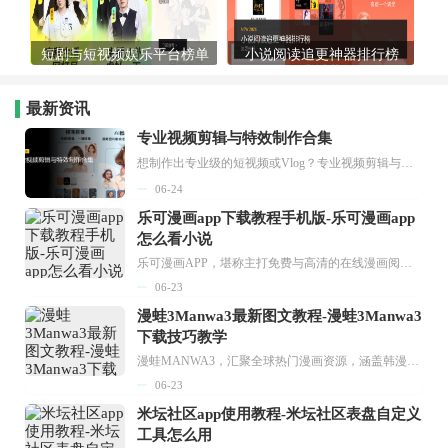
短剧与短视频娱乐平台榜单
小说阅读追更神器排行榜
最新资讯
专业视频剪辑与特效制作合集
想制作出专业级的短视频或Vlog？专业视频剪辑与特效制作大全专题为你提供了从剪辑、抠像到特效包装的全套解决方案。无论是添加炫酷的片头、进行精准的视频抠图，还是制...
06-24
乐可漫画app下载教程手机版-乐可漫画app
怎么看小说
乐可漫画APP，堪称主打免费与高清的在线漫画阅读神器。其官方版提供海量完整版漫画资源，无论是国内漫画，还是日漫、韩漫、台漫、美漫等国外漫画，应有尽有，随时供你阅读。只需轻点一下，便能直接进入阅读界面。不仅如此，乐可漫画最新版本更新速度极快，在这里，你总能抢先看到全网一手漫画章节内容！...
06-23
漫蛙3Manwa3最新图文教程-漫蛙3Manwa3
下载技巧教学
漫蛙MANWA3，汇聚全球热门漫画资源，涵盖韩漫、欧美漫画、国漫等多种类型，题材丰富多样，全方位满足用户阅读喜好。它不仅是阅读平台，更是创作平台，为广大用户打造零门槛创作环境。...
06-23
米坛社区app使用教程-米坛社区表盘自定义
工具怎么用