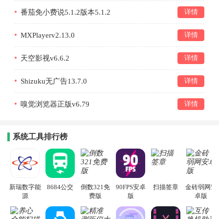
番茄免小费说5.1.2版本5.1.2
详情
MXPlayerv2.13.0
详情
天空影视v6.6.2
详情
Shizuku无广告13.7.0
详情
嗅觉浏览器正版v6.79
详情
系统工具排行榜
新瑞数字能
8684公交
倒数321免
90FPS安卓
扫描签章
金砖弱网安
源
费版
版
卓版