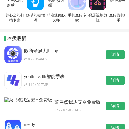
养心全能扫
多功能键增
精准测距仪
手机互传专
视屏视频剪
互传换机助
描专家
强
大师
家
辑
手
本类最新
微商录屏大师app
详情
v5.0.7 / 35.4MB
youth health智能手表
详情
v3.4.10 / 59.7MB
菜鸟点我达安卓免费版
详情
v7.92.0 / 70.25MB
medly
详情