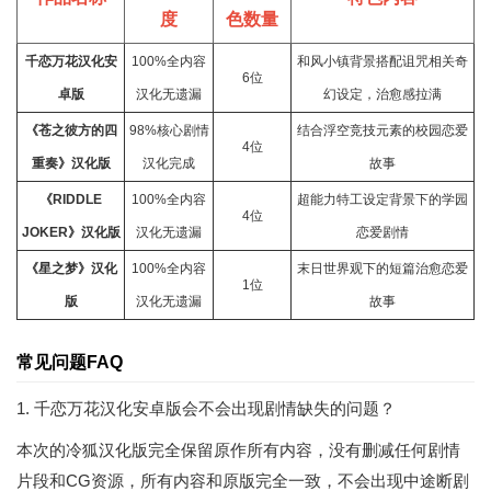
度
色数量
千恋万花汉化安
100%全内容
和风小镇背景搭配诅咒相关奇
6位
卓版
汉化无遗漏
幻设定，治愈感拉满
《苍之彼方的四
98%核心剧情
结合浮空
竞技
元素的校园恋爱
4位
重奏》汉化版
汉化完成
故事
《RIDDLE
100%全内容
超能力特工设定背景下的学园
4位
JOKER》汉化版
汉化无遗漏
恋爱剧情
《星之梦》汉化
100%全内容
末日世界观下的短篇治愈恋爱
1位
版
汉化无遗漏
故事
常见问题FAQ
1. 千恋万花汉化安卓版会不会出现剧情缺失的问题？
本次的冷狐汉化版完全保留原作所有内容，没有删减任何剧情
片段和CG资源，所有内容和原版完全一致，不会出现中途断剧