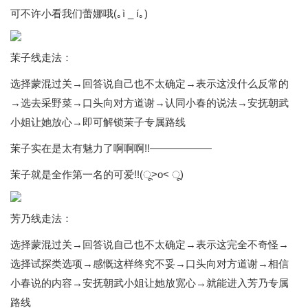
可不许小看我们蕾娜哦(｡ì _ í｡)
茉子线走法：
选择蒙混过关→回答说自己也不太确定→表示这没什么反常的
→选去采野菜→口头向对方道谢→认同小春的说法→安抚朝武
小姐让她放心→即可解锁茉子专属路线
茉子实在是太有魅力了啊啊啊!!——————
茉子就是全作第一名的可爱!!(ू˃o˂ ू)
芳乃线走法：
选择蒙混过关→回答说自己也不太确定→表示这完全不奇怪→
选择试探类选项→感慨这样终究不妥→口头向对方道谢→相信
小春说的内容→安抚朝武小姐让她放宽心→就能进入芳乃专属
路线