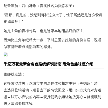
配音演员：西山冴希（真实姓名为巽悠衣子）
“哎呀，真是的，没想到都长这么大了，性子居然还是这么爱调
皮捣蛋呀！”
她是主角的青梅竹马，也是这家本地甜品店的店主。
因为比主角年纪稍大一点，平时总爱以姐姐的身份自居，说话
做事都带着点成熟前辈的感觉。
千恋万花最新全角色路线解锁指南 附角色趣味梗介绍
蕾娜线走法：
选择蒙混过关→选城市里的居住体验相对更好→夸她超可爱→
去选择垂钓活动→顺着当下的情境回应→用口头方式向对方道
谢→认可小春说的内容→安抚朝武小姐让她放宽心→就能顺利
进入蕾娜专属路线