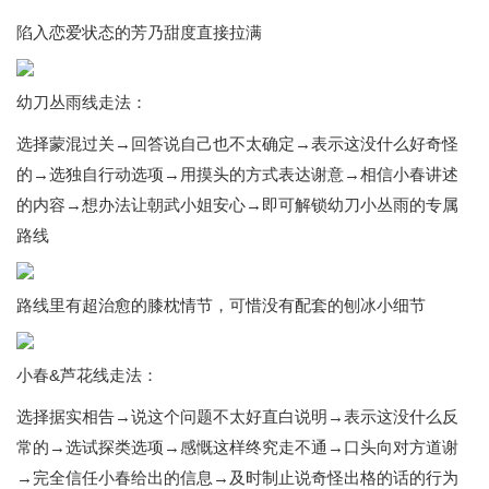
陷入恋爱状态的芳乃甜度直接拉满
幼刀丛雨线走法：
选择蒙混过关→回答说自己也不太确定→表示这没什么好奇怪
的→选独自行动选项→用摸头的方式表达谢意→相信小春讲述
的内容→想办法让朝武小姐安心→即可解锁幼刀小丛雨的专属
路线
路线里有超治愈的膝枕情节，可惜没有配套的刨冰小细节
小春&芦花线走法：
选择据实相告→说这个问题不太好直白说明→表示这没什么反
常的→选试探类选项→感慨这样终究走不通→口头向对方道谢
→完全信任小春给出的信息→及时制止说奇怪出格的话的行为