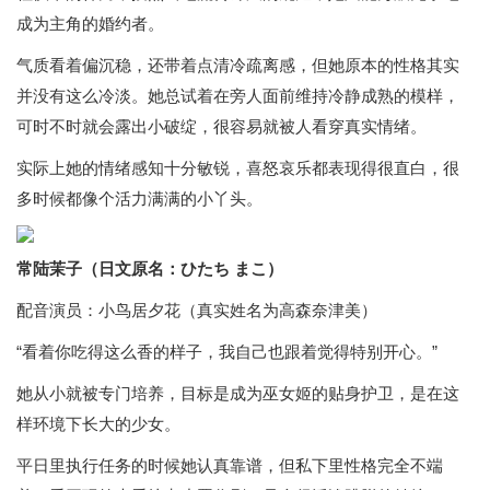
成为主角的婚约者。
气质看着偏沉稳，还带着点清冷疏离感，但她原本的性格其实
并没有这么冷淡。她总试着在旁人面前维持冷静成熟的模样，
可时不时就会露出小破绽，很容易就被人看穿真实情绪。
实际上她的情绪感知十分敏锐，喜怒哀乐都表现得很直白，很
多时候都像个活力满满的小丫头。
常陆茉子（日文原名：ひたち まこ）
配音演员：小鸟居夕花（真实姓名为高森奈津美）
“看着你吃得这么香的样子，我自己也跟着觉得特别开心。”
她从小就被专门培养，目标是成为巫女姬的贴身护卫，是在这
样环境下长大的少女。
平日里执行任务的时候她认真靠谱，但私下里性格完全不端