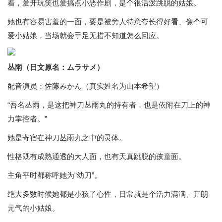
着，爱开玩笑也爱搞点小恶作剧，是个很活泼跳脱的姑娘。
她也有容易害羞的一面，要是被旁人特意夸长得好看、像个可
爱小姑娘，当场就会手足无措不知道怎么回应。
丛雨（日文原名：ムラサメ）
配音演员：佐藤みかん（真实姓名为山本希望）
“吾名丛雨，是这把神刀丛雨丸的持有者，也是依附在刀上的神
力掌控者。”
她是寄宿在神刀丛雨丸之中的灵体。
性格既有成熟通透的大人面，也有天真跳脱的孩童面。
主角平时都称呼她为“幼刀”。
绝大多数时候她都是小孩子心性，日常就是个活力满满、开朗
元气的小姑娘。