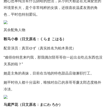
她心思单纯没有什么阴暗的想法，从小到大都是在充满爱意的
环境里长大，是个非常纯粹的女孩，还很喜欢温柔友善的角
色，平时也特别爱玩。
其余配角人物
鞍马小春（日文原名：くらま こはる）
配音演员：真宫ゆず（真实姓名为柏木美优）
“难得你特意来约我，那我偶尔陪哥哥你一起出去吃点东西也没
关系的啦？”
她是主角的表妹，目前在当地的特色甜品店做兼职打工。
她平时待人都十分温和，唯独对自己的亲哥哥廉太郎态度格外
冷淡。
马庭芦花（日文原名：まにわ ろか）