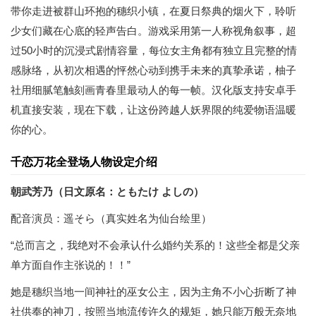
带你走进被群山环抱的穗织小镇，在夏日祭典的烟火下，聆听
少女们藏在心底的轻声告白。游戏采用第一人称视角叙事，超
过50小时的沉浸式剧情容量，每位女主角都有独立且完整的情
感脉络，从初次相遇的怦然心动到携手未来的真挚承诺，柚子
社用细腻笔触刻画青春里最动人的每一帧。汉化版支持安卓手
机直接安装，现在下载，让这份跨越人妖界限的纯爱物语温暖
你的心。
千恋万花全登场人物设定介绍
朝武芳乃（日文原名：ともたけ よしの）
配音演员：遥そら（真实姓名为仙台绘里）
“总而言之，我绝对不会承认什么婚约关系的！这些全都是父亲
单方面自作主张说的！！”
她是穗织当地一间神社的巫女公主，因为主角不小心折断了神
社供奉的神刀，按照当地流传许久的规矩，她只能万般无奈地