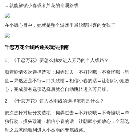
→就能解锁小春或者芦花的专属路线
在小编心目中，她就是整个游戏里最软萌讨喜的女孩子
千恋万花全线路通关玩法指南
1、《千恋万花》要怎么触发进入芳乃的个人线路？
顺着剧情依次选择选项：糊弄过去→不好说哦→不奇怪哦→钓
鱼→果然还是不行→口头致谢→相信小春的话→让朝武小姐放
心，完成所有选项选择后就会自动跳转进入芳乃线。
2、《千恋万花》进入丛雨线的选择流程是什么？
依次选择对应分支选项：糊弄过去→不好说哦→不奇怪哦→单
独行动→摸头致谢→相信小春的话→让朝武小姐放心，全部选
对之后就能顺利进入小丛雨的专属线路。