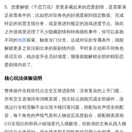
5、想要解锁《千恋万花》里更多藏起来的恋爱剧情，是需要满
足前置条件的：比如把对应角色的好感度刷到指定数值、完成
特定的前置支线任务，或是推进到规定的游戏进度节点。除此
之外游戏里还埋了不少隐藏剧情和特殊随机事件，你可以多跑
不同的
地图
探索、触发冷门分支、达成对应的专属条件，就能
解锁更多之前没刷出来的新剧情内容。平时多主动和不同角色
搭话互动，稳步提升全员好感度，慢慢就能解锁全部的精彩恋
爱剧情内容了。
核心玩法体验说明
整体操作全程依托点击交互推进剧情，没有复杂的上手门槛，
所有交互选项排布清晰直观，指尖轻点就能完成全部操作，游
戏运行全程流畅不会出现卡顿闪退问题，搭配知名声优全程配
音，每个角色的声线气质和人物设定高度贴合，搭配精美原画
CG呈现出的和风小镇场景代入感极强，你扮演的主角从踏入穗
织这片土地开始，就会接连和不同性格的可爱少女相遇，每个