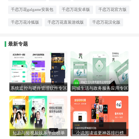
次互动都充满分量，通往多位女
主角的专属结局。本专题提供的
千恋万花galgame安装包
千恋万花安卓版
千恋万花官方版
汉化合集经过全面兼容性测试，
安装即可开启这段跨越人妖界限
千恋万花冷狐版
千恋万花直装游戏版
千恋万花汉化版
的唯美物语，让甜蜜的夏日回忆
常伴左右。
最新专题
系统监控与硬件管理软件专区
同城生活与政务服务应用专区
短剧与短视频娱乐平台榜单
小说阅读追更神器排行榜