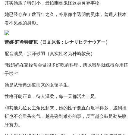
其实她胆子特别小，最怕幽灵鬼怪这类灵异事物。
她已经存在了数百年之久，外形像半透明的灵体，普通人根本
看不见她的身影。
蕾娜·莉希特娜瓦（日文原名：レナリヒテナウアー）
配音演员：沢泽砂羽（真实姓名为种崎敦美）
“我妈妈在家经常会做很多好吃的料理，所以我早就练得会用筷
子啦~”
她是从瑞典远道而来的女留学生。
性格开朗正直，待人温柔，每一天都活力十足。
和其他几位女主角比起来，她的性子要直白坦率得多，遇到挫
折也不会垂头丧气，越是碰到难办的事，反而越会鼓足劲头咬
牙努力。