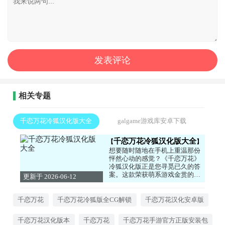
相关专题
千恋万花冷狐汉化版大全
galgame游戏库安卓下载
千恋万花冷狐汉化版大全
想要随时随地在手机上重温那份
怦然心动的感觉？《千恋万花》
冷狐汉化版正是您寻觅已久的答
案。这款荣获萌系游戏金赏的殿
更新于 2026-06-12
堂级作品，由冷狐汉化组完成全
14:39:02
文本精翻与移动端适配，无论是
共通线的幽默日常还是个人线的
千恋万花
千恋万花冷狐版全CG解锁
千恋万花汉化安卓版
细腻情感，都能在掌中完美呈
现。游戏内置的多分支选择系统
千恋万花汉化版本
千恋万花
千恋万花手游官方正版安装包
与好感度培养机制，让您的每一