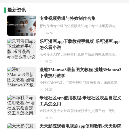
最新资讯
专业视频剪辑与特效制作合集
想制作出专业级的短视频或Vlog？专业视频剪辑与特效制作大全专题为你提供了从剪辑、抠像到特效包装的全套解决方案。无论是添加炫酷的片头、进行精准的视频抠图，还是制...
06-24
乐可漫画app下载教程手机版-乐可漫画app
怎么看小说
乐可漫画APP，堪称主打免费与高清的在线漫画阅读神器。其官方版提供海量完整版漫画资源，无论是国内漫画，还是日漫、韩漫、台漫、美漫等国外漫画，应有尽有，随时供你阅读。只需轻点一下，便能直接进入阅读界面。不仅如此，乐可漫画最新版本更新速度极快，在这里，你总能抢先看到全网一手漫画章节内容！...
06-23
漫蛙3Manwa3最新图文教程-漫蛙3Manwa3
下载技巧教学
漫蛙MANWA3，汇聚全球热门漫画资源，涵盖韩漫、欧美漫画、国漫等多种类型，题材丰富多样，全方位满足用户阅读喜好。它不仅是阅读平台，更是创作平台，为广大用户打造零门槛创作环境。...
06-23
米坛社区app使用教程-米坛社区表盘自定义
工具怎么用
米坛社区是专为钟表爱好者打造的交流平台。无论你是初涉钟表领域的普通爱好者，还是拥有多年收藏经验的资深玩家，都能在此找到属于自己的天地。 无需注册，就能轻松参与其中。通过专业的讨论论坛与丰富的交互功能，你可与世界各地的钟表爱好者畅快交流。若你钟情于钟表，米坛社区无疑是值得一试的理想之选。在这里，你能获取最新的手表资讯，交流见解，提升鉴赏品味，让每一块手表都成为收藏故事中重要的一部分。感兴趣的朋友，不要错过下载机会。...
06-23
天天影院观看电视剧app使用教程-天天影院