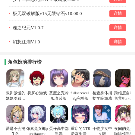
极无双破解版v15无限钻石v10.00.0
详情
魂之纪元V1.0.7
详情
幻想江湖V1.0
详情
角色扮演排行榜
教训傲慢的
挠脚心游戏
恶魔之咒冷
fullservice1.
检查身体捕
跨维度自动
妹妹冷狐游
狐直装版
8g完整版
捉学院游戏
售货机正式
戏
版
爱是不会消
像素兔女郎p
蛋仔高中部
重启的NTR
干物少女中
夜间的兔兔
失的
ixelbunny
手游
后宫生活游
文版
咖啡馆手游