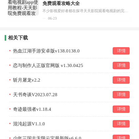
免费观看攻略大全
不少影视爱好者都在探寻天天影院观看电视剧的完整方法，结合最新平台使用规则，本篇新手入门攻略全面讲解观看渠道、检索流程、播放设置以及画面模式调整等实用内容。全文适配手机、电脑等主流设备，步骤简洁易懂，无论是初次使用的新手，还是想要优化观影体验的用户，都能参照内容快速上手，熟练掌握平台各项操作技巧，轻松畅享影视内容。...
06-23
相关下载
热血江湖手游安卓版v138.0138.0
详情
恋与制作人正版官网版 v1.30.0425
详情
斩月屠龙v2.2
详情
天书奇谈V2023.07.28
详情
奇迹最强者v1.18.4
详情
混沌起源V1.1.0
详情
少年三国志无限云宝最新版v6.6.0
详情