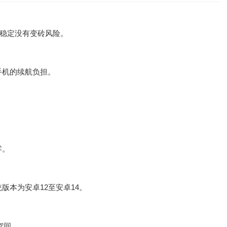
全稳定没有变砖风险。
手机的续航负担。
零。
版本为安卓12至安卓14。
空间。