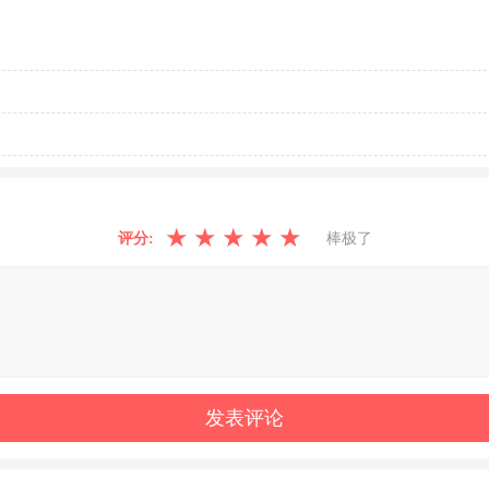
★
★
★
★
★
评分:
棒极了