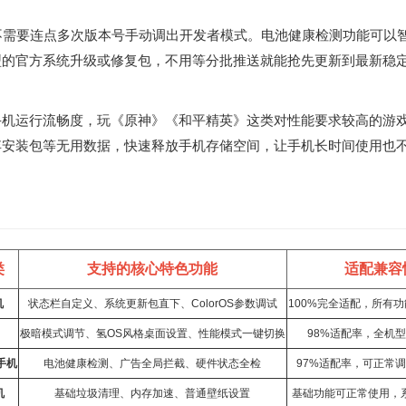
不需要连点多次版本号手动调出开发者模式。电池健康检测功能可以
的官方系统升级或修复包，不用等分批推送就能抢先更新到最新稳定
手机运行流畅度，玩《原神》《和平精英》这类对性能要求较高的游
弃安装包等无用数据，快速释放手机存储空间，让手机长时间使用也
类
支持的核心特色功能
适配兼容
机
状态栏自定义、系统更新包直下、ColorOS参数调试
100%完全适配，所有
极暗模式调节、氢OS风格桌面设置、性能模式一键切换
98%适配率，全机
手机
电池健康检测、广告全局拦截、硬件状态全检
97%适配率，可正常
机
基础垃圾清理、内存加速、普通壁纸设置
基础功能可正常使用，