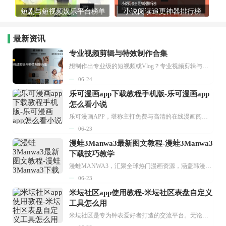
短剧与短视频娱乐平台榜单
小说阅读追更神器排行榜
最新资讯
专业视频剪辑与特效制作合集
想制作出专业级的短视频或Vlog？专业视频剪辑与特效制作大全专题为你提供了从剪辑、抠像到特效包装的全套解决方案。无论是添加炫酷的片头、进行精准的视频抠图，还是制...
06-24
乐可漫画app下载教程手机版-乐可漫画app
怎么看小说
乐可漫画APP，堪称主打免费与高清的在线漫画阅读神器。其官方版提供海量完整版漫画资源，无论是国内漫画，还是日漫、韩漫、台漫、美漫等国外漫画，应有尽有，随时供你阅读。只需轻点一下，便能直接进入阅读界面。不仅如此，乐可漫画最新版本更新速度极快，在这里，你总能抢先看到全网一手漫画章节内容！...
06-23
漫蛙3Manwa3最新图文教程-漫蛙3Manwa3
下载技巧教学
漫蛙MANWA3，汇聚全球热门漫画资源，涵盖韩漫、欧美漫画、国漫等多种类型，题材丰富多样，全方位满足用户阅读喜好。它不仅是阅读平台，更是创作平台，为广大用户打造零门槛创作环境。...
06-23
米坛社区app使用教程-米坛社区表盘自定义
工具怎么用
米坛社区是专为钟表爱好者打造的交流平台。无论你是初涉钟表领域的普通爱好者，还是拥有多年收藏经验的资深玩家，都能在此找到属于自己的天地。 无需注册，就能轻松参与其中。通过专业的讨论论坛与丰富的交互功能，你可与世界各地的钟表爱好者畅快交流。若你钟情于钟表，米坛社区无疑是值得一试的理想之选。在这里，你能获取最新的手表资讯，交流见解，提升鉴赏品味，让每一块手表都成为收藏故事中重要的一部分。感兴趣的朋友，不要错过下载机会。...