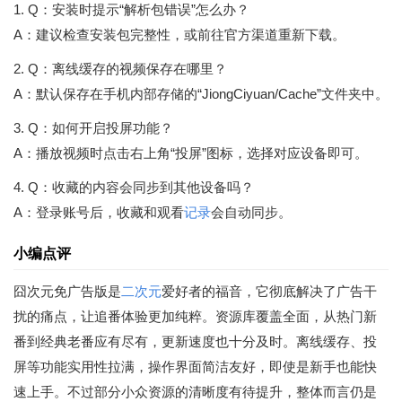
1. Q：安装时提示“解析包错误”怎么办？
A：建议检查安装包完整性，或前往官方渠道重新下载。
2. Q：离线缓存的视频保存在哪里？
A：默认保存在手机内部存储的“JiongCiyuan/Cache”文件夹中。
3. Q：如何开启投屏功能？
A：播放视频时点击右上角“投屏”图标，选择对应设备即可。
4. Q：收藏的内容会同步到其他设备吗？
A：登录账号后，收藏和观看
记录
会自动同步。
小编点评
囧次元免广告版是
二次元
爱好者的福音，它彻底解决了广告干
扰的痛点，让追番体验更加纯粹。资源库覆盖全面，从热门新
番到经典老番应有尽有，更新速度也十分及时。离线缓存、投
屏等功能实用性拉满，操作界面简洁友好，即使是新手也能快
速上手。不过部分小众资源的清晰度有待提升，整体而言仍是