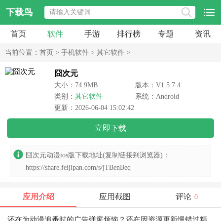
下载鸟
首页
软件
手游
排行榜
专题
资讯
当前位置：
首页
>
手机软件
>
其它软件
>
囧次元
大小：74.9MB
版本：V1.5.7.4
类别：
其它软件
系统：Android
更新：2026-06-04 15:02:42
立即下载
囧次元动漫ios版下载地址(复制链接到浏览器)：
https://share.feijipan.com/s/jTBenBeq
应用介绍
应用截图
评论
0
还在为动漫追番时的广告弹窗烦恼？还在因资源更新慢错过精