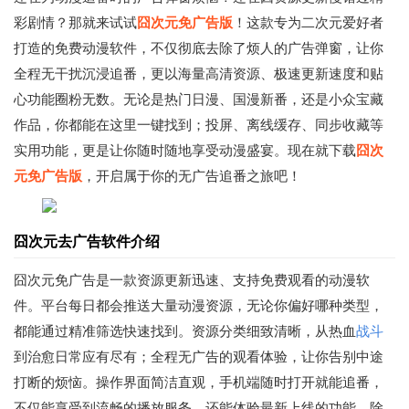
彩剧情？那就来试试
囧次元免广告版
！这款专为二次元爱好者
打造的免费动漫软件，不仅彻底去除了烦人的广告弹窗，让你
全程无干扰沉浸追番，更以海量高清资源、极速更新速度和贴
心功能圈粉无数。无论是热门日漫、国漫新番，还是小众宝藏
作品，你都能在这里一键找到；投屏、离线缓存、同步收藏等
实用功能，更是让你随时随地享受动漫盛宴。现在就下载
囧次
元免广告版
，开启属于你的无广告追番之旅吧！
囧次元去广告软件介绍
囧次元免广告是一款资源更新迅速、支持免费观看的动漫软
件。平台每日都会推送大量动漫资源，无论你偏好哪种类型，
都能通过精准筛选快速找到。资源分类细致清晰，从热血
战斗
到治愈日常应有尽有；全程无广告的观看体验，让你告别中途
打断的烦恼。操作界面简洁直观，手机端随时打开就能追番，
不仅能享受到流畅的播放服务，还能体验最新上线的功能。除