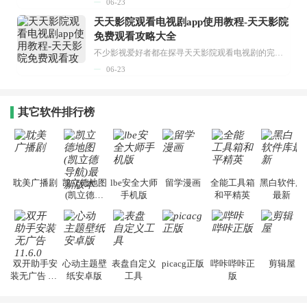
06-23
天天影院观看电视剧app使用教程-天天影院
免费观看攻略大全
不少影视爱好者都在探寻天天影院观看电视剧的完整方法，结合最新平台使用规则，本篇新手入门攻略全面讲解观看渠道、检索流程、播放设置以及画面模式调整等实用内容。全文适配手机、电脑等主流设备，步骤简洁易懂，无论是初次使用的新手，还是想要优化观影体验的用户，都能参照内容快速上手，熟练掌握平台各项操作技巧，轻松畅享影视内容。...
06-23
其它软件排行榜
耽美广播剧
凯立德地图
lbe安全大师
留学漫画
全能工具箱
黑白软件库
(凯立德导
手机版
和平精英
最新
航)最新版本
双开助手安
心动主题壁
表盘自定义
picacg正版
哔咔哔咔正
剪辑屋
装无广告 11.
纸安卓版
工具
版
6.0