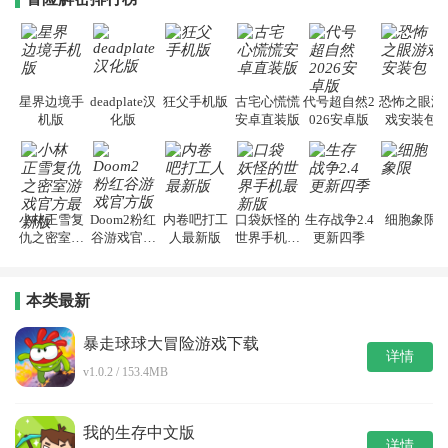
星界边境手
deadplate汉
狂父手机版
古宅心慌慌
代号超自然2
恐怖之眼游
机版
化版
安卓直装版
026安卓版
戏安装包
小林正雪复
Doom2粉红
内卷吧打工
口袋妖怪的
生存战争2.4
细胞象限
仇之密室游
谷游戏官方
人最新版
世界手机最
更新四季
戏官方最新
版
新版
版
本类最新
暴走球球大冒险游戏下载
详情
v1.0.2 / 153.4MB
我的生存中文版
详情