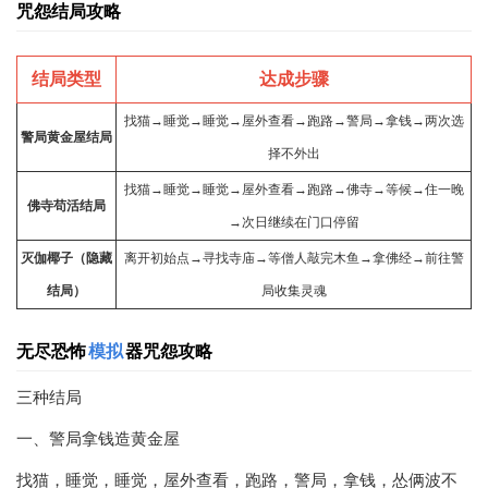
咒怨结局攻略
结局类型
达成步骤
找猫→睡觉→睡觉→屋外查看→跑路→警局→拿钱→两次选
警局黄金屋结局
择不外出
找猫→睡觉→睡觉→屋外查看→跑路→佛寺→等候→住一晚
佛寺苟活结局
→次日继续在门口停留
灭伽椰子（隐藏
离开初始点→寻找寺庙→等僧人敲完木鱼→拿佛经→前往警
结局）
局收集灵魂
无尽恐怖
模拟
器咒怨攻略
三种结局
一、警局拿钱造黄金屋
找猫，睡觉，睡觉，屋外查看，跑路，警局，拿钱，怂俩波不