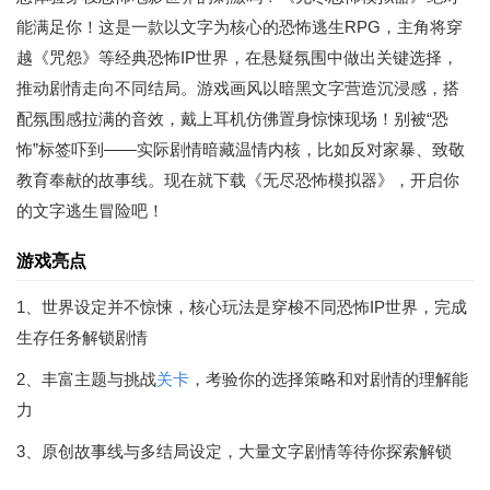
能满足你！这是一款以文字为核心的恐怖逃生RPG，主角将穿
越《咒怨》等经典恐怖IP世界，在悬疑氛围中做出关键选择，
推动剧情走向不同结局。游戏画风以暗黑文字营造沉浸感，搭
配氛围感拉满的音效，戴上耳机仿佛置身惊悚现场！别被“恐
怖”标签吓到——实际剧情暗藏温情内核，比如反对家暴、致敬
教育奉献的故事线。现在就下载《无尽恐怖模拟器》，开启你
的文字逃生冒险吧！
游戏亮点
1、世界设定并不惊悚，核心玩法是穿梭不同恐怖IP世界，完成
生存任务解锁剧情
2、丰富主题与挑战
关卡
，考验你的选择策略和对剧情的理解能
力
3、原创故事线与多结局设定，大量文字剧情等待你探索解锁