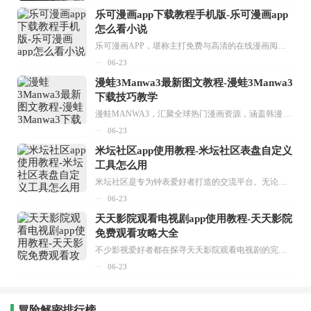
乐可漫画app下载教程手机版-乐可漫画app
怎么看小说
乐可漫画APP，堪称主打免费与高清的在线漫画阅读神器。其官方版提供海量完整版漫画资源，无论是国内漫画，还是日漫、韩漫、台漫、美漫等国外漫画，应有尽有，随时供你阅读。只需轻点一下，便能直接进入阅读界面。不仅如此，乐可漫画最新版本更新速度极快，在这里，你总能抢先看到全网一手漫画章节内容！...
06-23
漫蛙3Manwa3最新图文教程-漫蛙3Manwa3
下载技巧教学
漫蛙MANWA3，汇聚全球热门漫画资源，涵盖韩漫、欧美漫画、国漫等多种类型，题材丰富多样，全方位满足用户阅读喜好。它不仅是阅读平台，更是创作平台，为广大用户打造零门槛创作环境。...
06-23
米坛社区app使用教程-米坛社区表盘自定义
工具怎么用
米坛社区是专为钟表爱好者打造的交流平台。无论你是初涉钟表领域的普通爱好者，还是拥有多年收藏经验的资深玩家，都能在此找到属于自己的天地。 无需注册，就能轻松参与其中。通过专业的讨论论坛与丰富的交互功能，你可与世界各地的钟表爱好者畅快交流。若你钟情于钟表，米坛社区无疑是值得一试的理想之选。在这里，你能获取最新的手表资讯，交流见解，提升鉴赏品味，让每一块手表都成为收藏故事中重要的一部分。感兴趣的朋友，不要错过下载机会。...
06-23
天天影院观看电视剧app使用教程-天天影院
免费观看攻略大全
不少影视爱好者都在探寻天天影院观看电视剧的完整方法，结合最新平台使用规则，本篇新手入门攻略全面讲解观看渠道、检索流程、播放设置以及画面模式调整等实用内容。全文适配手机、电脑等主流设备，步骤简洁易懂，无论是初次使用的新手，还是想要优化观影体验的用户，都能参照内容快速上手，熟练掌握平台各项操作技巧，轻松畅享影视内容。...
06-23
冒险解密排行榜