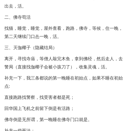
出去，活。
二、佛寺苟活
找猫，睡觉，睡觉，屋外查看，跑路，佛寺，等候，住一晚，
第二天继续门口怂一晚，活。
三、灭伽椰子（隐藏结局）
离开，寻找寺庙，等僧人敲完木鱼，拿到佛经，然后走人，去
警局（直接找伽椰子会被小孩刀了），收集灵魂，活。
补充一下，我三条都说的第一晚睡在初始点，如果不睡在初始
点:
直接跑路找警察，找受害者都是死；
回华国上飞机之前留下倒是有活路；
佛寺倒是无所谓，第一晚睡在佛寺门口就是。
补充一些死法：