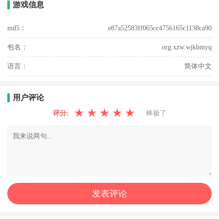
游戏信息
md5：
e87a52583ff065cc4756165c1138ca90
包名：
org.xzw.wjkbmyq
语言：
简体中文
用户评论
★
★
★
★
★
评分:
棒极了