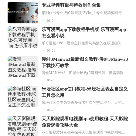
专业视频剪辑与特效制作合集
想制作出专业级的短视频或Vlog？专业视频剪辑与特效制作大全专题为你提供了从剪辑、抠像到特效包装的全套解决方案。无论是添加炫酷的片头、进行精准的视频抠图，还是制...
06-24
乐可漫画app下载教程手机版-乐可漫画app
怎么看小说
乐可漫画APP，堪称主打免费与高清的在线漫画阅读神器。其官方版提供海量完整版漫画资源，无论是国内漫画，还是日漫、韩漫、台漫、美漫等国外漫画，应有尽有，随时供你阅读。只需轻点一下，便能直接进入阅读界面。不仅如此，乐可漫画最新版本更新速度极快，在这里，你总能抢先看到全网一手漫画章节内容！...
06-23
漫蛙3Manwa3最新图文教程-漫蛙3Manwa3
下载技巧教学
漫蛙MANWA3，汇聚全球热门漫画资源，涵盖韩漫、欧美漫画、国漫等多种类型，题材丰富多样，全方位满足用户阅读喜好。它不仅是阅读平台，更是创作平台，为广大用户打造零门槛创作环境。...
06-23
米坛社区app使用教程-米坛社区表盘自定义
工具怎么用
米坛社区是专为钟表爱好者打造的交流平台。无论你是初涉钟表领域的普通爱好者，还是拥有多年收藏经验的资深玩家，都能在此找到属于自己的天地。 无需注册，就能轻松参与其中。通过专业的讨论论坛与丰富的交互功能，你可与世界各地的钟表爱好者畅快交流。若你钟情于钟表，米坛社区无疑是值得一试的理想之选。在这里，你能获取最新的手表资讯，交流见解，提升鉴赏品味，让每一块手表都成为收藏故事中重要的一部分。感兴趣的朋友，不要错过下载机会。...
06-23
天天影院观看电视剧app使用教程-天天影院
免费观看攻略大全
不少影视爱好者都在探寻天天影院观看电视剧的完整方法，结合最新平台使用规则，本篇新手入门攻略全面讲解观看渠道、检索流程、播放设置以及画面模式调整等实用内容。全文适配手机、电脑等主流设备，步骤简洁易懂，无论是初次使用的新手，还是想要优化观影体验的用户，都能参照内容快速上手，熟练掌握平台各项操作技巧，轻松畅享影视内容。...