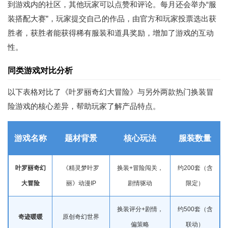
到游戏内的社区，其他玩家可以点赞和评论。每月还会举办“服
装搭配大赛”，玩家提交自己的作品，由官方和玩家投票选出获
胜者，获胜者能获得稀有服装和道具奖励，增加了游戏的互动
性。
同类游戏对比分析
以下表格对比了《叶罗丽奇幻大冒险》与另外两款热门换装冒
险游戏的核心差异，帮助玩家了解产品特点。
游戏名称
题材背景
核心玩法
服装数量
叶罗丽奇幻
《精灵梦叶罗
换装+冒险闯关，
约200套（含
大冒险
丽》动漫IP
剧情驱动
限定）
换装评分+剧情，
约500套（含
奇迹暖暖
原创奇幻世界
偏策略
联动）