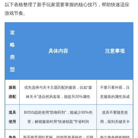
以下表格整理了新手玩家需要掌握的核心技巧，帮助快速适应
游戏节奏。
攻
略
具体内容
注意事项
类
型
服装
优先选择与关卡主题匹配的服装，比如“森
不要只看外观，注
搭配
林关卡”选自然风套装，能提升20%属性
意服装的属性加成
道具
BOSS战前使用“防御药剂”，能减少30%伤
道具不要随意使
使用
害；解锁服装时用“快速钥匙”节省时间
用，留到关键关卡
角色
新手推荐用叶罗丽，技能简单易操作；后期
每个角色都有独特