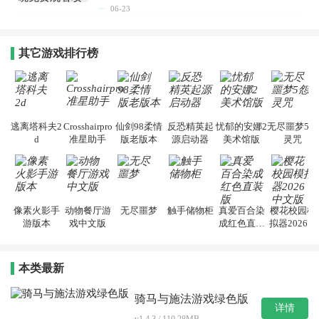
06-23
其它游戏排行榜
逃离塔科夫2
Crosshairpro
仙剑98柔情
反恐精英起
忧郁的安娜2
无尽噩梦5怨
d
准星助手
版老版本
源启动器
美术馆版
灵咒
像素火影手
动物餐厅游
无尽噩梦
触手储物柜
真爱百合染
樱花校园模
游版本
戏中文版
成红色直装
拟器2026中
版
文版
本类最新
骑马与施法游戏绿色版
详情
v1.4.3 / 110.28MB