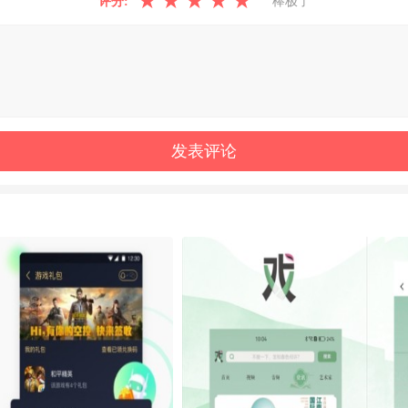
★
★
★
★
★
评分:
棒极了