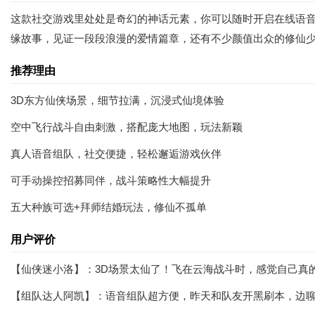
这款社交游戏里处处是奇幻的神话元素，你可以随时开启在线语
缘故事，见证一段段浪漫的爱情篇章，还有不少颜值出众的修仙
推荐理由
3D东方仙侠场景，细节拉满，沉浸式仙境体验
空中飞行战斗自由刺激，搭配庞大地图，玩法新颖
真人语音组队，社交便捷，轻松邂逅游戏伙伴
可手动操控招募同伴，战斗策略性大幅提升
五大种族可选+拜师结婚玩法，修仙不孤单
用户评价
【仙侠迷小洛】：3D场景太仙了！飞在云海战斗时，感觉自己真
【组队达人阿凯】：语音组队超方便，昨天和队友开黑刷本，边