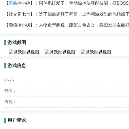
【
策略
控小桃】：同伴系统爱了！手动操控侠客配技能，打BOS
【社交党七七】：选了仙族还拜了师傅，上周和游戏里的他结婚
【颜值控小枫】：人物造型飘逸，建筑古色古香，截图发朋友圈
游戏截图
游戏信息
md5：
包名：
语言：
用户评论