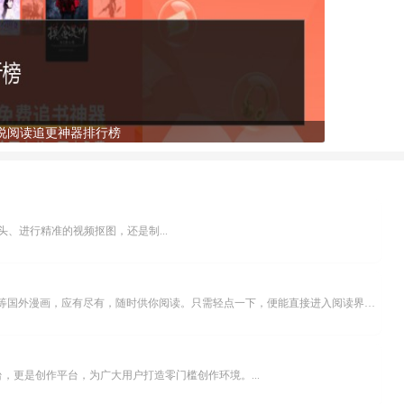
说阅读追更神器排行榜
、进行精准的视频抠图，还是制...
乐可漫画APP，堪称主打免费与高清的在线漫画阅读神器。其官方版提供海量完整版漫画资源，无论是国内漫画，还是日漫、韩漫、台漫、美漫等国外漫画，应有尽有，随时供你阅读。只需轻点一下，便能直接进入阅读界面。不仅如此，乐可漫画最新版本更新速度极快，在这里，你总能抢先看到全网一手漫画章节内容！...
，更是创作平台，为广大用户打造零门槛创作环境。...