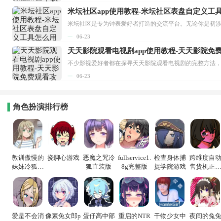
米坛社区app使用教程-米坛社区表盘自定义工
06-23
天天影院观看电视剧app使用教程-天天影院免
06-23
角色扮演排行榜
教训傲慢的
挠脚心游戏
恶魔之咒冷
fullservice1.
检查身体捕
跨维度自
妹妹冷狐游
狐直装版
8g完整版
捉学院游戏
售货机正
戏
版
爱是不会消
像素兔女郎p
蛋仔高中部
重启的NTR
干物少女中
夜间的兔