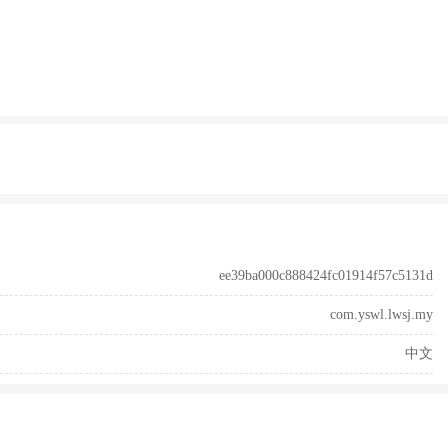
ee39ba000c888424fc01914f57c5131d
com.yswl.lwsj.my
中文