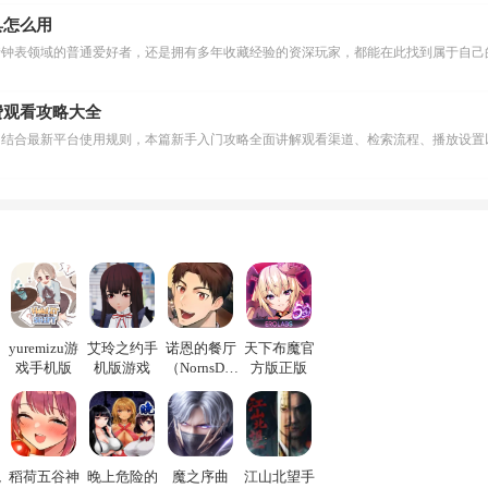
具怎么用
费观看攻略大全
动
yuremizu游
艾玲之约手
诺恩的餐厅
天下布魔官
式
戏手机版
机版游戏
（NornsDin
方版正版
e）
兔
稻荷五谷神
晚上危险的
魔之序曲
江山北望手