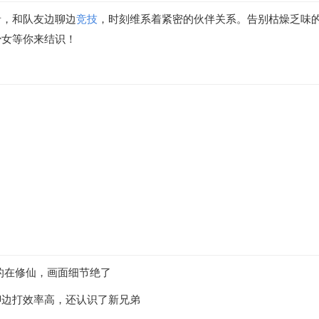
音，和队友边聊边
竞技
，时刻维系着紧密的伙伴关系。告别枯燥乏味
少女等你来结识！
的在修仙，画面细节绝了
聊边打效率高，还认识了新兄弟