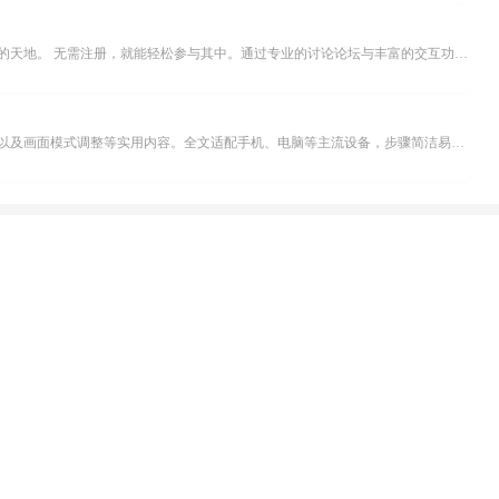
米坛社区是专为钟表爱好者打造的交流平台。无论你是初涉钟表领域的普通爱好者，还是拥有多年收藏经验的资深玩家，都能在此找到属于自己的天地。 无需注册，就能轻松参与其中。通过专业的讨论论坛与丰富的交互功能，你可与世界各地的钟表爱好者畅快交流。若你钟情于钟表，米坛社区无疑是值得一试的理想之选。在这里，你能获取最新的手表资讯，交流见解，提升鉴赏品味，让每一块手表都成为收藏故事中重要的一部分。感兴趣的朋友，不要错过下载机会。...
不少影视爱好者都在探寻天天影院观看电视剧的完整方法，结合最新平台使用规则，本篇新手入门攻略全面讲解观看渠道、检索流程、播放设置以及画面模式调整等实用内容。全文适配手机、电脑等主流设备，步骤简洁易懂，无论是初次使用的新手，还是想要优化观影体验的用户，都能参照内容快速上手，熟练掌握平台各项操作技巧，轻松畅享影视内容。...