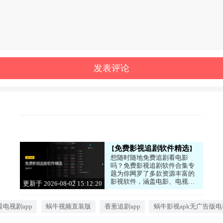
免费影视追剧软件精选
想随时随地免费追剧看电影
吗？免费影视追剧软件合集专
题为你网罗了多款资源丰富的
影视软件，涵盖电影、电视
更新于 2026-08-02 15:12:20
剧、综艺、动漫等各类内容，
支持高清流畅播放。无论是热
门新剧还是经典老片，都能快
电视剧app
蜗牛视频直装版
香葱追剧app
蜗牛影视apk无广告版
速找到。软件界面简洁，搜索
便捷，部分还支持缓存下载，