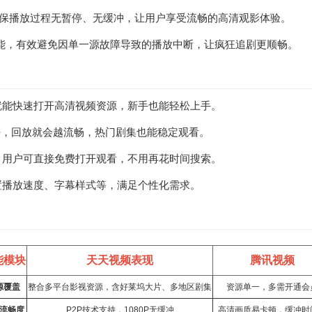
也能确保播放过程无暂停、无缓冲，让用户享受流畅的高清观影体验。
能，有效避免因单一源故障导致的播放中断，让疯狂追剧更顺畅。
作就能快速打开高清视频资源，新手也能轻松上手。
越好，回放就会越流畅，热门剧集也能稳定观看。
源，用户可直接免费打开观看，不用再花时间搜索。
置播放速度、字幕样式等，满足个性化需求。
能模块
天天视频表现
腾讯视频
源覆盖
整合多平台影视资源，含好莱坞大片、多地区剧集
资源单一，多需开通会
流畅度
P2P技术支持，1080P无缓冲
高清画质易卡顿，缓冲时