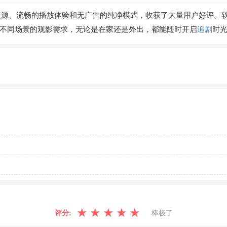
资源、流畅的播放体验和无广告的纯净模式，收获了大量用户好评。
足不同场景的观影需求，无论是在家还是外出，都能随时开启
追剧
时
★
★
★
★
★
评分:
棒极了