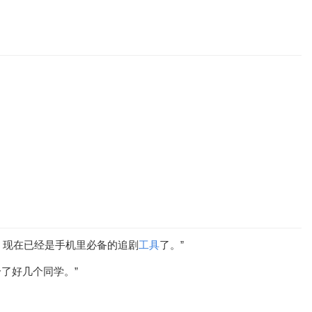
，现在已经是手机里必备的追剧
工具
了。”
了好几个同学。”