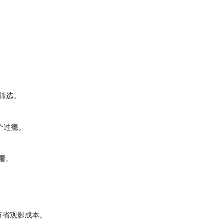
筛选。
个过瘾。
看。
节省观影成本。