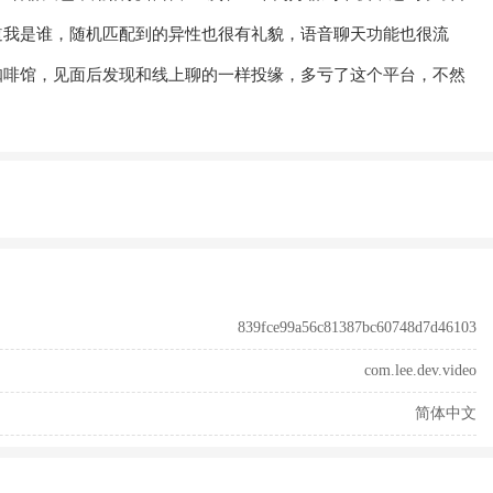
道我是谁，随机匹配到的异性也很有礼貌，
语音聊天
功能也很流
咖啡馆，见面后发现和线上聊的一样投缘，多亏了这个平台，不然
839fce99a56c81387bc60748d7d46103
com.lee.dev.video
简体中文