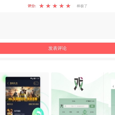
★
★
★
★
★
评分:
棒极了