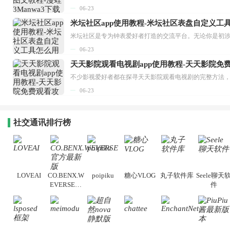
06-23
米坛社区app使用教程-米坛社区表盘自定义工
06-23
天天影院观看电视剧app使用教程-天天影院免
06-23
社交通讯排行榜
LOVEAI
CO.BENX.W
poipiku
糖心VLOG
丸子软件库
Seele聊天
EVERSE官
件
方最新版