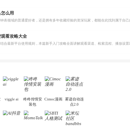
具怎么用
费观看攻略大全
软
viggle ai
咚咚传情安
Cimoc漫画
雾迹自动连
装包
点2.0