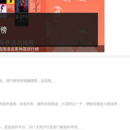
说阅读追更神器排行榜
、进行精准的视频抠图，还是制...
乐可漫画APP，堪称主打免费与高清的在线漫画阅读神器。其官方版提供海量完整版漫画资源，无论是国内漫画，还是日漫、韩漫、台漫、美漫等国外漫画，应有尽有，随时供你阅读。只需轻点一下，便能直接进入阅读界面。不仅如此，乐可漫画最新版本更新速度极快，在这里，你总能抢先看到全网一手漫画章节内容！...
，更是创作平台，为广大用户打造零门槛创作环境。...