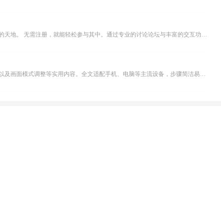
米坛社区是专为钟表爱好者打造的交流平台。无论你是初涉钟表领域的普通爱好者，还是拥有多年收藏经验的资深玩家，都能在此找到属于自己的天地。 无需注册，就能轻松参与其中。通过专业的讨论论坛与丰富的交互功能，你可与世界各地的钟表爱好者畅快交流。若你钟情于钟表，米坛社区无疑是值得一试的理想之选。在这里，你能获取最新的手表资讯，交流见解，提升鉴赏品味，让每一块手表都成为收藏故事中重要的一部分。感兴趣的朋友，不要错过下载机会。...
不少影视爱好者都在探寻天天影院观看电视剧的完整方法，结合最新平台使用规则，本篇新手入门攻略全面讲解观看渠道、检索流程、播放设置以及画面模式调整等实用内容。全文适配手机、电脑等主流设备，步骤简洁易懂，无论是初次使用的新手，还是想要优化观影体验的用户，都能参照内容快速上手，熟练掌握平台各项操作技巧，轻松畅享影视内容。...