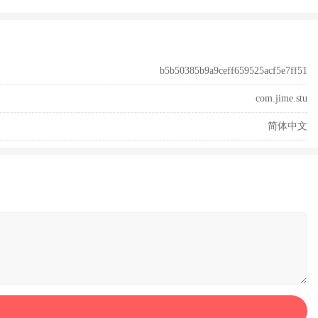
b5b50385b9a9ceff659525acf5e7ff51
com.jime.stu
简体中文