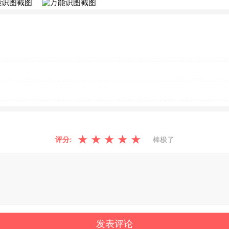
★
★
★
★
★
评分:
棒极了