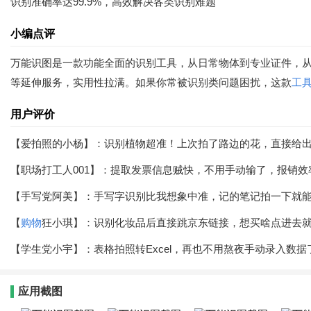
识别准确率达99.9%，高效解决各类识别难题
小编点评
万能识图是一款功能全面的识别工具，从日常物体到专业证件，从
等延伸服务，实用性拉满。如果你常被识别类问题困扰，这款
工
用户评价
【爱拍照的小杨】：识别植物超准！上次拍了路边的花，直接给
【职场打工人001】：提取发票信息贼快，不用手动输了，报销效
【手写党阿美】：手写字识别比我想象中准，记的笔记拍一下就
【
购物
狂小琪】：识别化妆品后直接跳京东链接，想买啥点进去
【学生党小宇】：表格拍照转Excel，再也不用熬夜手动录入数
应用截图