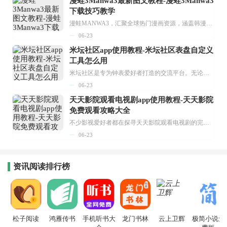
漫蛙3Manwa3最新图文教程-漫蛙3Manwa3
下载技巧教学
漫蛙MANWA3，汇聚全球热门漫画资源，涵盖韩漫、欧美漫画、国漫等多种类型，题材丰富多样，全方位满足用户阅读喜好。它不仅是阅读平台，更是创作平台，为广大用户打造零门槛创作环境。...
06-23
米坛社区app使用教程-米坛社区表盘自定义
工具怎么用
米坛社区是专为钟表爱好者打造的交流平台。无论你是初涉钟表领域的普通爱好者，还是拥有多年收藏经验的资深玩家，都能在此找到属于自己的天地。 无需注册，就能轻松参与其中。通过专业的讨论论坛与丰富的交互功能，你可与世界各地的钟表爱好者畅快交流。若你钟情于钟表，米坛社区无疑是值得一试的理想之选。在这里，你能获取最新的手表资讯，交流见解，提升鉴赏品味，让每一块手表都成为收藏故事中重要的一部分。感兴趣的朋友，不要错过下载机会。...
06-23
天天影院观看电视剧app使用教程-天天影院
免费观看攻略大全
不少影视爱好者都在探寻天天影院观看电视剧的完整方法，结合最新平台使用规则，本篇新手入门攻略全面讲解观看渠道、检索流程、播放设置以及画面模式调整等实用内容。全文适配手机、电脑等主流设备，步骤简洁易懂，无论是初次使用的新手，还是想要优化观影体验的用户，都能参照内容快速上手，熟练掌握平台各项操作技巧，轻松畅享影视内容。...
06-23
资讯阅读排行榜
松子阅读
鸿雁传书
手机听书大
龙门书林
云上卫辉
极简小说免