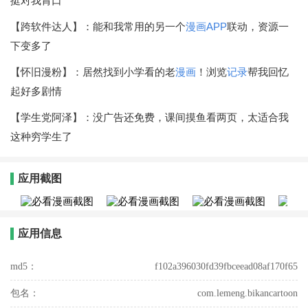
挺对我胃口
【跨软件达人】：能和我常用的另一个
漫画APP
联动，资源一
下变多了
【怀旧漫粉】：居然找到小学看的老
漫画
！浏览
记录
帮我回忆
起好多剧情
【学生党阿泽】：没广告还免费，课间摸鱼看两页，太适合我
这种穷学生了
应用截图
应用信息
md5：
f102a396030fd39fbceead08af170f65
包名：
com.lemeng.bikancartoon