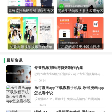
系统监控与硬件管理软件专区
同城生活与政务服务应用专区
短剧与短视频娱乐平台榜单
小说阅读追更神器排行榜
最新资讯
专业视频剪辑与特效制作合集
想制作出专业级的短视频或Vlog？专业视频剪辑与特效制作大全专题为你提供了从剪辑、抠像到特效包装的全套解决方案。无论是添加炫酷的片头、进行精准的视频抠图，还是制...
06-24
乐可漫画app下载教程手机版-乐可漫画app
怎么看小说
乐可漫画APP，堪称主打免费与高清的在线漫画阅读神器。其官方版提供海量完整版漫画资源，无论是国内漫画，还是日漫、韩漫、台漫、美漫等国外漫画，应有尽有，随时供你阅读。只需轻点一下，便能直接进入阅读界面。不仅如此，乐可漫画最新版本更新速度极快，在这里，你总能抢先看到全网一手漫画章节内容！...
06-23