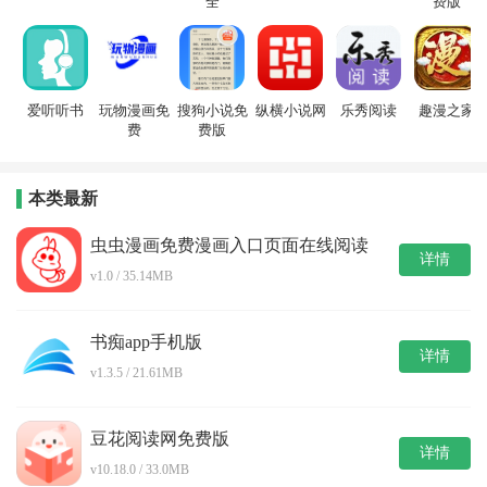
全
费版
爱听听书
玩物漫画免
搜狗小说免
纵横小说网
乐秀阅读
趣漫之家
费
费版
本类最新
虫虫漫画免费漫画入口页面在线阅读
详情
v1.0 / 35.14MB
书痴app手机版
详情
v1.3.5 / 21.61MB
豆花阅读网免费版
详情
v10.18.0 / 33.0MB