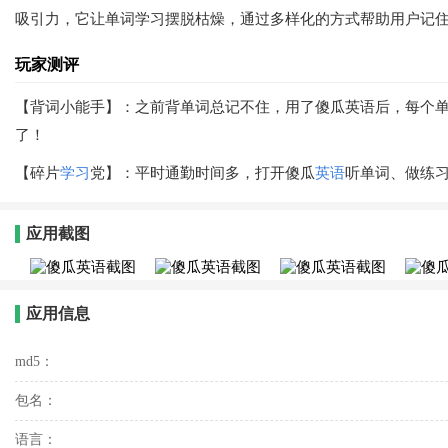
吸引力，它让单词学习摆脱枯燥，通过多样化的方式帮助用户记
玩家测评
【背词小能手】：之前背单词总记不住，用了傻瓜英语后，每个
了！
【碎片
学习
党】：平时通勤时间多，打开傻瓜
英语
听单词、做练习
应用截图
应用信息
md5：
包名：
语言：