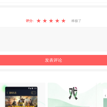
★
★
★
★
★
评分:
棒极了