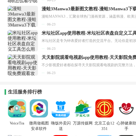
漫蛙3Manwa3最新图文教程-漫蛙3Manwa3
漫蛙MANWA3，汇聚全球热门漫画资源，涵盖韩漫、欧美
06-23
米坛社区app使用教程-米坛社区表盘自定义工
06-23
天天影院观看电视剧app使用教程-天天影院免
06-23
生活服务排行榜
VoiceTra
微商做截图
嗨饭外卖闪
万源传媒网
北京工会12
心肺健康
安卓软件
送
351
手