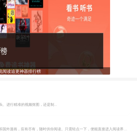
说阅读追更神器排行榜
、进行精准的视频抠图，还是制...
乐可漫画APP，堪称主打免费与高清的在线漫画阅读神器。其官方版提供海量完整版漫画资源，无论是国内漫画，还是日漫、韩漫、台漫、美漫等国外漫画，应有尽有，随时供你阅读。只需轻点一下，便能直接进入阅读界面。不仅如此，乐可漫画最新版本更新速度极快，在这里，你总能抢先看到全网一手漫画章节内容！...