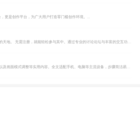
，更是创作平台，为广大用户打造零门槛创作环境。...
米坛社区是专为钟表爱好者打造的交流平台。无论你是初涉钟表领域的普通爱好者，还是拥有多年收藏经验的资深玩家，都能在此找到属于自己的天地。 无需注册，就能轻松参与其中。通过专业的讨论论坛与丰富的交互功能，你可与世界各地的钟表爱好者畅快交流。若你钟情于钟表，米坛社区无疑是值得一试的理想之选。在这里，你能获取最新的手表资讯，交流见解，提升鉴赏品味，让每一块手表都成为收藏故事中重要的一部分。感兴趣的朋友，不要错过下载机会。...
不少影视爱好者都在探寻天天影院观看电视剧的完整方法，结合最新平台使用规则，本篇新手入门攻略全面讲解观看渠道、检索流程、播放设置以及画面模式调整等实用内容。全文适配手机、电脑等主流设备，步骤简洁易懂，无论是初次使用的新手，还是想要优化观影体验的用户，都能参照内容快速上手，熟练掌握平台各项操作技巧，轻松畅享影视内容。...