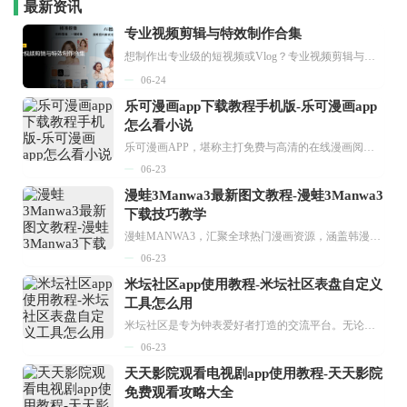
最新资讯
专业视频剪辑与特效制作合集
想制作出专业级的短视频或Vlog？专业视频剪辑与特效制作大全专题为你提供了从剪辑、抠像到特效包装的全套解决方案。无论是添加炫酷的片头、进行精准的视频抠图，还是制...
06-24
乐可漫画app下载教程手机版-乐可漫画app
怎么看小说
乐可漫画APP，堪称主打免费与高清的在线漫画阅读神器。其官方版提供海量完整版漫画资源，无论是国内漫画，还是日漫、韩漫、台漫、美漫等国外漫画，应有尽有，随时供你阅读。只需轻点一下，便能直接进入阅读界面。不仅如此，乐可漫画最新版本更新速度极快，在这里，你总能抢先看到全网一手漫画章节内容！...
06-23
漫蛙3Manwa3最新图文教程-漫蛙3Manwa3
下载技巧教学
漫蛙MANWA3，汇聚全球热门漫画资源，涵盖韩漫、欧美漫画、国漫等多种类型，题材丰富多样，全方位满足用户阅读喜好。它不仅是阅读平台，更是创作平台，为广大用户打造零门槛创作环境。...
06-23
米坛社区app使用教程-米坛社区表盘自定义
工具怎么用
米坛社区是专为钟表爱好者打造的交流平台。无论你是初涉钟表领域的普通爱好者，还是拥有多年收藏经验的资深玩家，都能在此找到属于自己的天地。 无需注册，就能轻松参与其中。通过专业的讨论论坛与丰富的交互功能，你可与世界各地的钟表爱好者畅快交流。若你钟情于钟表，米坛社区无疑是值得一试的理想之选。在这里，你能获取最新的手表资讯，交流见解，提升鉴赏品味，让每一块手表都成为收藏故事中重要的一部分。感兴趣的朋友，不要错过下载机会。...
06-23
天天影院观看电视剧app使用教程-天天影院
免费观看攻略大全