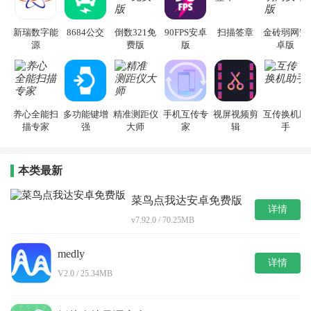
新瑞数字能
8684公交
倒数321免
90FPS安卓
扫描签章
金砖弱网安
源
费版
版
卓版
养心全能扫
多功能键增
精准测距仪
手机互传专
视屏视频剪
互传换机助
描专家
强
大师
家
辑
手
本类最新
菜鸟点我达安卓免费版
详情
v7.92.0 / 70.25MB
medly
详情
V2.0 / 25.34MB