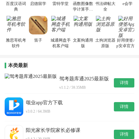
百度汉语词
启德留学
雷特学堂
函数图像数
书法碑帖大
e会学
典
学计算手机
全
版
雅思哥机考
笛子
城通网盘手
文案狗通用
土狗浏览器
好用便签Ap
软件
机客户端
版
原版
p安卓官方版
本类最新
驾考题库通2025最新版
详情
v1.1.2 / 59.35MB
颂业app官方下载
详情
v3.0.2 / 64.3MB
阳光家长学院家长必修课
详情
v3.4.2 / 29.1MB