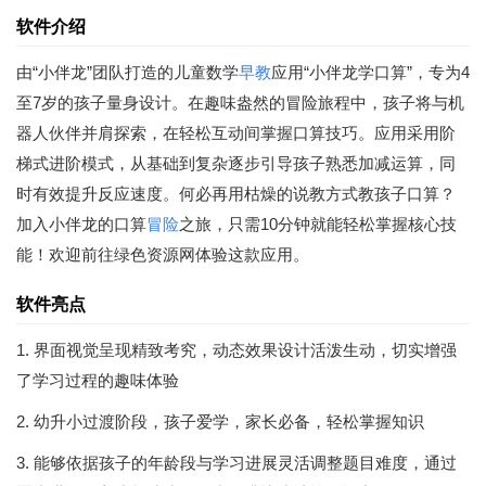
软件介绍
由“小伴龙”团队打造的儿童数学
早教
应用“小伴龙学口算”，专为4
至7岁的孩子量身设计。在趣味盎然的冒险旅程中，孩子将与机
器人伙伴并肩探索，在轻松互动间掌握口算技巧。应用采用阶
梯式进阶模式，从基础到复杂逐步引导孩子熟悉加减运算，同
时有效提升反应速度。何必再用枯燥的说教方式教孩子口算？
加入小伴龙的口算
冒险
之旅，只需10分钟就能轻松掌握核心技
能！欢迎前往绿色资源网体验这款应用。
软件亮点
1. 界面视觉呈现精致考究，动态效果设计活泼生动，切实增强
了学习过程的趣味体验
2. 幼升小过渡阶段，孩子爱学，家长必备，轻松掌握知识
3. 能够依据孩子的年龄段与学习进展灵活调整题目难度，通过