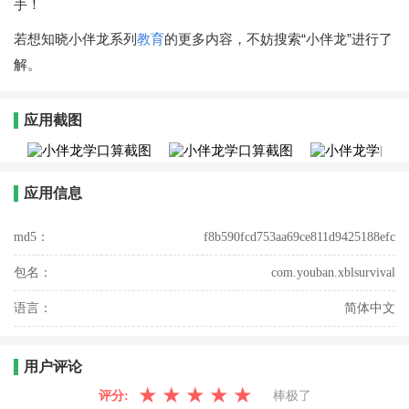
手！
若想知晓小伴龙系列
教育
的更多内容，不妨搜索“小伴龙”进行了
解。
应用截图
应用信息
md5：
f8b590fcd753aa69ce811d9425188efc
包名：
com.youban.xblsurvival
语言：
简体中文
用户评论
★
★
★
★
★
评分:
棒极了