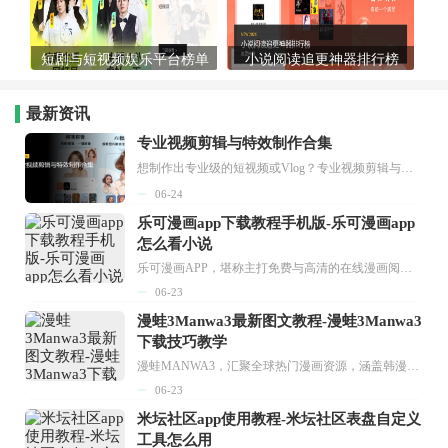
短剧与短视频娱乐平台榜单
小说阅读追更神器排行榜
最新资讯
专业视频剪辑与特效制作合集
想制作出专业级的短视频或Vlog？专业视频剪辑与特效制作大全专题为你提供了从剪辑、抠像到特效包装的全套解决方案。无论是添加炫酷的片头、进行精准的视频抠图，还是制...
06-24
乐可漫画app下载教程手机版-乐可漫画app
怎么看小说
乐可漫画APP，堪称主打免费与高清的在线漫画阅读神器。其官方版提供海量完整版漫画资源，无论是国内漫画，还是日漫、韩漫、台漫、美漫等国外漫画，应有尽有，随时供你阅读。只需轻点一下，便能直接进入阅读界面。不仅如此，乐可漫画最新版本更新速度极快，在这里，你总能抢先看到全网一手漫画章节内容！...
06-23
漫蛙3Manwa3最新图文教程-漫蛙3Manwa3
下载技巧教学
漫蛙MANWA3，汇聚全球热门漫画资源，涵盖韩漫、欧美漫画、国漫等多种类型，题材丰富多样，全方位满足用户阅读喜好。它不仅是阅读平台，更是创作平台，为广大用户打造零门槛创作环境。...
06-23
米坛社区app使用教程-米坛社区表盘自定义
工具怎么用