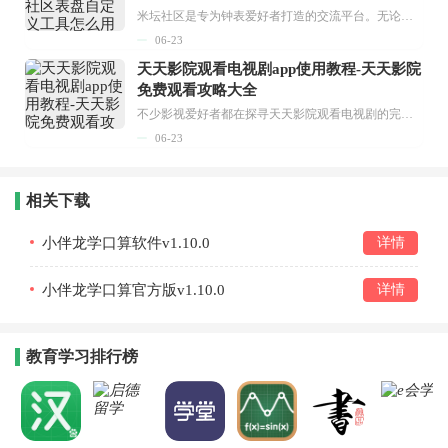
米坛社区是专为钟表爱好者打造的交流平台。无论你是初涉钟表领域的普通爱好者，还是拥有多年收藏经验的资深玩家，都能在此找到属于自己的天地。 无需注册，就能轻松参与其中。通过专业的讨论论坛与丰富的交互功能，你可与世界各地的钟表爱好者畅快交流。若你钟情于钟表，米坛社区无疑是值得一试的理想之选。在这里，你能获取最新的手表资讯，交流见解，提升鉴赏品味，让每一块手表都成为收藏故事中重要的一部分。感兴趣的朋友，不要错过下载机会。...
06-23
天天影院观看电视剧app使用教程-天天影院
免费观看攻略大全
不少影视爱好者都在探寻天天影院观看电视剧的完整方法，结合最新平台使用规则，本篇新手入门攻略全面讲解观看渠道、检索流程、播放设置以及画面模式调整等实用内容。全文适配手机、电脑等主流设备，步骤简洁易懂，无论是初次使用的新手，还是想要优化观影体验的用户，都能参照内容快速上手，熟练掌握平台各项操作技巧，轻松畅享影视内容。...
06-23
相关下载
小伴龙学口算软件v1.10.0
详情
小伴龙学口算官方版v1.10.0
详情
教育学习排行榜