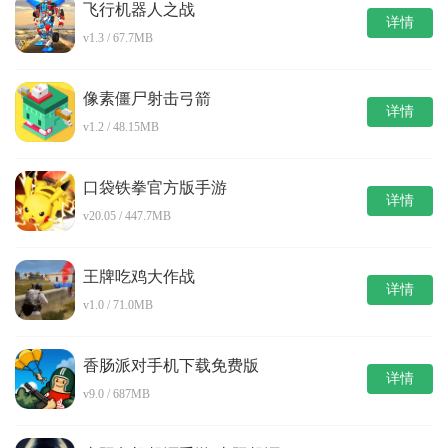
飞行机器人之战
详情
v1.3 / 67.7MB
像素僵尸射击弓箭
详情
v1.2 / 48.15MB
口袋铁拳官方版手游
详情
v20.05 / 447.7MB
王牌吃鸡大作战
详情
v1.0 / 71.0MB
香肠派对手机下载免费版
详情
v9.0 / 687MB