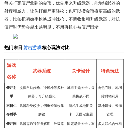
每关打完僵尸拿到的金币，优先用来升级武器，能增强武器的
射程和威力，让你打僵尸更轻松；也可以攒金币换更高级的武
器，比如把初始手枪换成冲锋枪，不断收集和升级武器，对抗
僵尸时优势会越来越明显，不用再担心被僵尸围堵。
热门末日
射击游戏
核心玩法对比
游戏
武器系统
关卡设计
特色玩法
名称
僵尸射
提供自动步枪、冲锋枪等多种
城市主题关卡，每
角色召唤、地图
手
武器，可升级强化
关挑战不同
障碍物利用
末日生
武器种类较少，侧重资源收集
随机生成地图关
基地建设、资源
存射手
解锁
卡，无固定主题
管理
僵尸围
武器需通过任务解锁，升级路
固定场景关卡，重
多人联机合作战