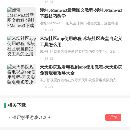
06-23
漫蛙3Manwa3最新图文教程-漫蛙3Manwa3
下载技巧教学
漫蛙MANWA3，汇聚全球热门漫画资源，涵盖韩漫、欧美漫画、国漫等多种类型，题材丰富多样，全方位满足用户阅读喜好。它不仅是阅读平台，更是创作平台，为广大用户打造零门槛创作环境。...
06-23
米坛社区app使用教程-米坛社区表盘自定义
工具怎么用
米坛社区是专为钟表爱好者打造的交流平台。无论你是初涉钟表领域的普通爱好者，还是拥有多年收藏经验的资深玩家，都能在此找到属于自己的天地。 无需注册，就能轻松参与其中。通过专业的讨论论坛与丰富的交互功能，你可与世界各地的钟表爱好者畅快交流。若你钟情于钟表，米坛社区无疑是值得一试的理想之选。在这里，你能获取最新的手表资讯，交流见解，提升鉴赏品味，让每一块手表都成为收藏故事中重要的一部分。感兴趣的朋友，不要错过下载机会。...
06-23
天天影院观看电视剧app使用教程-天天影院
免费观看攻略大全
不少影视爱好者都在探寻天天影院观看电视剧的完整方法，结合最新平台使用规则，本篇新手入门攻略全面讲解观看渠道、检索流程、播放设置以及画面模式调整等实用内容。全文适配手机、电脑等主流设备，步骤简洁易懂，无论是初次使用的新手，还是想要优化观影体验的用户，都能参照内容快速上手，熟练掌握平台各项操作技巧，轻松畅享影视内容。...
06-23
相关下载
僵尸射手游戏v1.2.9
详情