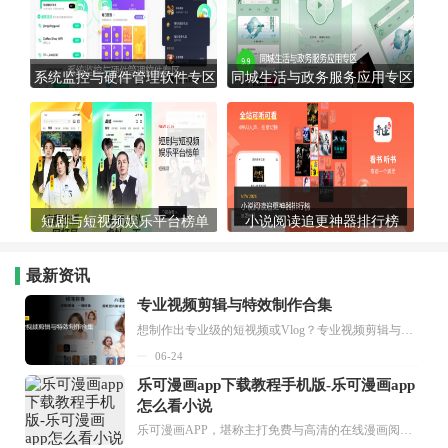
系统监控与硬件管理软件专区
同城生活与政务服务应用专区
短剧与短视频娱乐平台榜单
小说阅读追更神器排行榜
最新资讯
专业视频剪辑与特效制作合集
想制作出专业级的短视频或Vlog？专业视频剪辑与特效制作大全专题为你提供了从剪辑、抠像到特效包装的全套解决方案。无论是添加炫酷的片头、进行精准的视频抠图，还是制...
06-24
乐可漫画app下载教程手机版-乐可漫画app
怎么看小说
乐可漫画APP，堪称主打免费与高清的在线漫画阅读神器。其官方版提供海量完整版漫画资源，无论是国内漫画，还是日漫、韩漫、台漫、美漫等国外漫画，应有尽有，随时供你阅读。只需轻点一下，便能直接进入阅读界面。不仅如此，乐可漫画最新版本更新速度极快，在这里，你总能抢先看到全网一手漫画章节内容！...