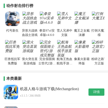
动作射击排行榜
代号新生
异形大战铁
拳皇97ol安
雪人兄弟中
魔王之女戴
打倒大魔王
血战士游戏
卓版v4.6.0
文版
沫娜
様
巨兽抵抗军
萤火突击直
完全假面骑
航海王热血
像素火影最
粉碎之路官
免费版
装游戏版
士世代2游戏
航线手游直
终版
方正版
完整版
装版
本类最新
机器人格斗游戏下载(Mechangelion)
详情
v3.1.5 / 266.9MB