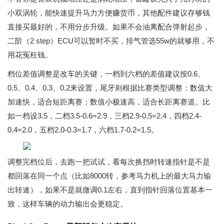
小双涡轮，能快速提升马力方便赚货币，其他配件建议存够钱
直接买最好的，不用分步升级。如果不会油离配合弹射起步，
二阶（2 step）ECU可以暂时不买，排气管选55w的就够用，不
用花冤枉钱。
档位差值调整是改车的关键，一档到六档的差值建议按0.6、
0.5、0.4、0.3、0.2来设置，尾牙则根据比赛类型调整：数值大
加速快，适合短距离赛；数值小极速高，适合长距离赛道。比
如一档设3.5，二档3.5-0.6=2.9，三档2.9-0.5=2.4，四档2.4-
0.4=2.0，五档2.0-0.3=1.7，六档1.7-0.2=1.5。
调整完档位后，去跑一把试试，看每次换挡时转速指针是不是
都回落在同一个点（比如8000转，参考马力机上的最大马力输
出转速），如果不是就微调0.1左右，直到指针回落位置基本一
致，这样车辆的动力输出会更稳定。