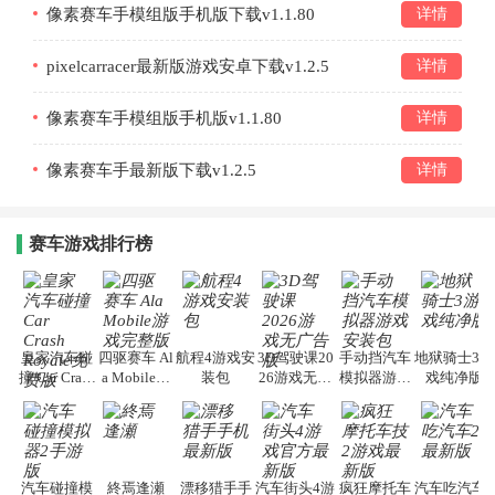
像素赛车手模组版手机版下载v1.1.80
详情
pixelcarracer最新版游戏安卓下载v1.2.5
详情
像素赛车手模组版手机版v1.1.80
详情
像素赛车手最新版下载v1.2.5
详情
赛车游戏排行榜
皇家汽车碰
四驱赛车 Al
航程4游戏安
3D驾驶课20
手动挡汽车
地狱骑士3游
撞 Car Crash
a Mobile游
装包
26游戏无广
模拟器游戏
戏纯净版
Royale免费
戏完整版
告版
安装包
版
汽车碰撞模
終焉逢瀬
漂移猎手手
汽车街头4游
疯狂摩托车
汽车吃汽车2