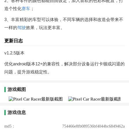
2、各种零件的颜色都能自由设定，加入喜欢的色彩和配置，打
造个性化
赛车
；
3、丰富精彩的车型可以体验，不同车辆的选择和改造会带来不
一样的
驾驶
效果，玩法更丰富。
更新日志
v1.2.5版本
优化android版本12+的兼容性，解决部分设备运行卡顿或闪退的
问题，提升游戏稳定性。
游戏截图
游戏信息
md5：
754466e8fb089536bf4044bc6849462a