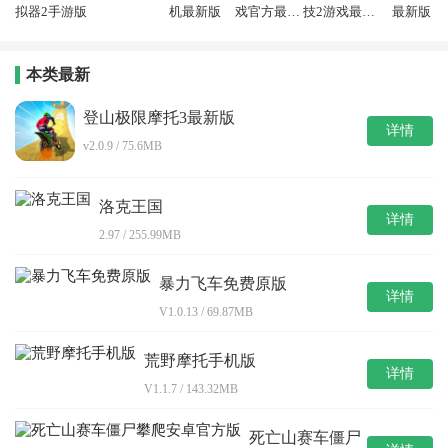
拟器2手游版
机最新版
戏官方最新
技2游戏最新
最新版
版
版
本类最新
登山极限摩托3最新版
详情
v2.0.9 / 75.6MB
洛克王国
详情
2.97 / 255.99MB
暴力飞车免费原版
详情
V1.0.13 / 69.87MB
荒野摩托手机版
详情
V1.1.7 / 143.32MB
死亡山赛车僵尸