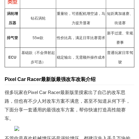
类型
涡轮增
重量轻，可搭配机增空滤，马
短距离加速赛、
钻石涡轮
压器
力提升显著
街道赛
新手过渡、常规
排气管
55w款
性价比高，满足日常比赛需求
赛事
基础款（不会弹射起
普通玩家日常驾
ECU
稳定输出，无需额外操作成本
步可选）
驶
Pixel Car Racer最新版最强改车改装介绍
很多玩家在
Pixel Car Racer最新版
里摸索出了自己的改车思
路，但也有不少人对改车方案不满意，甚至不知道从何下手，
下面分享一套通用的最强改车方案，帮你快速打造高性能赛
车。
不管你是喜欢机械增压还是涡轮增压，都建议先入手几万块的