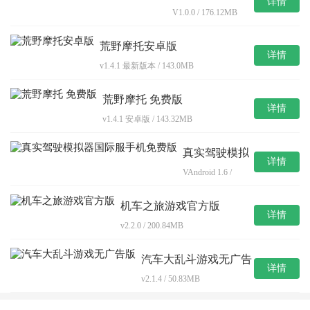
详情
攀爬安卓官方版
V1.0.0 / 176.12MB
荒野摩托安卓版
详情
v1.4.1 最新版本 / 143.0MB
荒野摩托 免费版
详情
v1.4.1 安卓版 / 143.32MB
真实驾驶模拟
详情
器国际服手机
VAndroid 1.6 /
免费版
15.7MB
机车之旅游戏官方版
详情
v2.2.0 / 200.84MB
汽车大乱斗游戏无广告
详情
版
v2.1.4 / 50.83MB