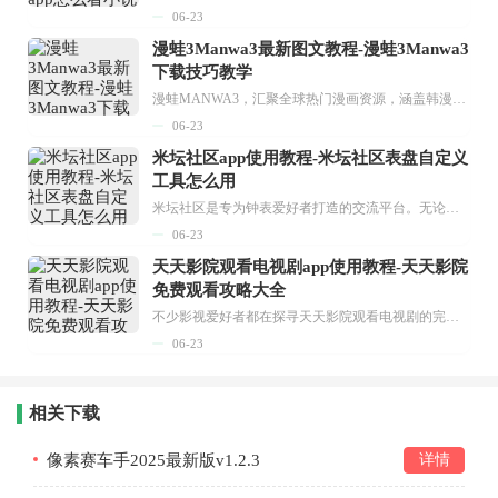
06-23
漫蛙3Manwa3最新图文教程-漫蛙3Manwa3
下载技巧教学
漫蛙MANWA3，汇聚全球热门漫画资源，涵盖韩漫、欧美漫画、国漫等多种类型，题材丰富多样，全方位满足用户阅读喜好。它不仅是阅读平台，更是创作平台，为广大用户打造零门槛创作环境。...
06-23
米坛社区app使用教程-米坛社区表盘自定义
工具怎么用
米坛社区是专为钟表爱好者打造的交流平台。无论你是初涉钟表领域的普通爱好者，还是拥有多年收藏经验的资深玩家，都能在此找到属于自己的天地。 无需注册，就能轻松参与其中。通过专业的讨论论坛与丰富的交互功能，你可与世界各地的钟表爱好者畅快交流。若你钟情于钟表，米坛社区无疑是值得一试的理想之选。在这里，你能获取最新的手表资讯，交流见解，提升鉴赏品味，让每一块手表都成为收藏故事中重要的一部分。感兴趣的朋友，不要错过下载机会。...
06-23
天天影院观看电视剧app使用教程-天天影院
免费观看攻略大全
不少影视爱好者都在探寻天天影院观看电视剧的完整方法，结合最新平台使用规则，本篇新手入门攻略全面讲解观看渠道、检索流程、播放设置以及画面模式调整等实用内容。全文适配手机、电脑等主流设备，步骤简洁易懂，无论是初次使用的新手，还是想要优化观影体验的用户，都能参照内容快速上手，熟练掌握平台各项操作技巧，轻松畅享影视内容。...
06-23
相关下载
像素赛车手2025最新版v1.2.3
详情