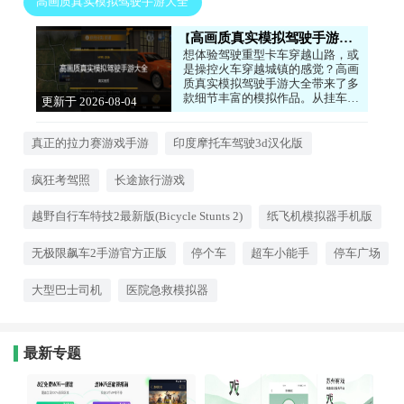
高画质真实模拟驾驶手游大全
高画质真实模拟驾驶手游大全
想体验驾驶重型卡车穿越山路，或
是操控火车穿越城镇的感觉？高画
质真实模拟驾驶手游大全带来了多
款细节丰富的模拟作品。从挂车的
更新于 2026-08-04
物理惯性到巴士的仪表盘，都力求
10:51:12
还原真实驾驶体验。你可以自由探
索开放地图，完成运输任务，感受
真正的拉力赛游戏手游
印度摩托车驾驶3d汉化版
不同车型的操作手感。对于喜欢机
械和驾驶的玩家来说，这里就是你
疯狂考驾照
长途旅行游戏
的虚拟驾驶舱。
越野自行车特技2最新版(Bicycle Stunts 2)
纸飞机模拟器手机版
无极限飙车2手游官方正版
停个车
超车小能手
停车广场
大型巴士司机
医院急救模拟器
最新专题