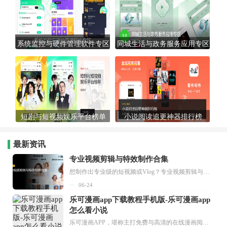
系统监控与硬件管理软件专区
同城生活与政务服务应用专区
短剧与短视频娱乐平台榜单
小说阅读追更神器排行榜
最新资讯
专业视频剪辑与特效制作合集
想制作出专业级的短视频或Vlog？专业视频剪辑与特效制作大全专题为你提供了从剪辑、抠像到特效包装的全套解决方案。无论是添加炫酷的片头、进行精准的视频抠图，还是制...
06-24
乐可漫画app下载教程手机版-乐可漫画app
怎么看小说
乐可漫画APP，堪称主打免费与高清的在线漫画阅读神器。其官方版提供海量完整版漫画资源，无论是国内漫画，还是日漫、韩漫、台漫、美漫等国外漫画，应有尽有，随时供你阅读。只需轻点一下，便能直接进入阅读界面。不仅如此，乐可漫画最新版本更新速度极快，在这里，你总能抢先看到全网一手漫画章节内容！...