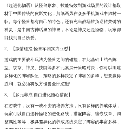
《超进化物语》从怪兽形象、技能特效到游戏场景的设计都取
材于中国传统的皮影文化，剪纸画风在众多手机游戏中独树一
帜。每个怪兽都有自己的特色，还有充当战场胜负逆转关键的
神灵，是中国古神话里的神兽，不论是神灵还是怪物，玩家都
能找到自己所爱。
2、【激情碰撞 怪兽军团实力互怼】
游戏的主要战斗玩法为怪兽之间的碰撞，在此基础上结合阵
型、纹章、神灵、技能等多种元素展开策略对决，你可以组建
多样化的阵容队伍，策略的多样决定了阵容的多样，想要赢得
胜利，就必须将敌方怪兽全部怼翻!
3、【多元养成 自由进化随心搭配】
在游戏中，没有一成不变的培养方法，只有多样的养成体系，
玩家可以自由选择怪物的进化路线，搭配阵容、镶嵌纹章、调
整属性等等，极具差异化的养成路线决定了阵容的丰富多样，