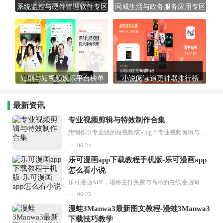
系统监控与硬件管理软件专区
同城生活与政务服务应用专区
短剧与短视频娱乐平台榜单
小说阅读追更神器排行榜
最新资讯
专业视频剪辑与特效制作合集
想制作出专业级的短视频或Vlog？专业视频剪辑与特效制作大全专题为你提供了从剪辑、抠像到特效包装的全套解决方案。无论是添加炫酷的片头、进行精准的视频抠图，还是制...
06-24
乐可漫画app下载教程手机版-乐可漫画app
怎么看小说
乐可漫画APP，堪称主打免费与高清的在线漫画阅读神器。其官方版提供海量完整版漫画资源，无论是国内漫画，还是日漫、韩漫、台漫、美漫等国外漫画，应有尽有，随时供你阅读。只需轻点一下，便能直接进入阅读界面。不仅如此，乐可漫画最新版本更新速度极快，在这里，你总能抢先看到全网一手漫画章节内容！...
06-23
漫蛙3Manwa3最新图文教程-漫蛙3Manwa3
下载技巧教学