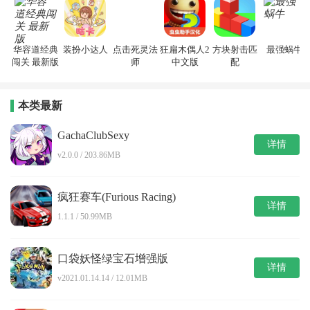
华容道经典
装扮小达人
点击死灵法
狂扁木偶人2
方块射击匹
最强蜗牛
闯关 最新版
师
中文版
配
本类最新
GachaClubSexy
详情
v2.0.0 / 203.86MB
疯狂赛车(Furious Racing)
详情
1.1.1 / 50.99MB
口袋妖怪绿宝石增强版
详情
v2021.01.14.14 / 12.01MB