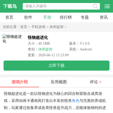
下载鸟
首页
软件
手游
排行榜
专题
资讯
当前位置：
首页
>
手机游戏
>
休闲益智
>
怪物超进化
大小：40.5MB
版本：V1.0.0
类别：
休闲益智
系统：Android
更新：2026-06-12 15:23:09
立即下载
游戏介绍
应用截图
评论
0
怪物超进化是一款以怪物进化为核心的回合制冒险合成类游
戏，采用动画卡通画风打造出丰富的怪兽
角色
与完善的养成机
制，玩家通过收集养成各类怪兽提升战力，还能体验独特的进