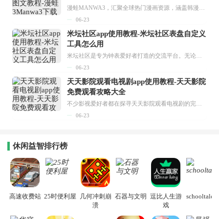
漫蛙MANWA3，汇聚全球热门漫画资源，涵盖韩漫、欧美漫画、国漫等多种类型，题材丰富多样，全方位满足用户阅读喜好。它不仅是阅读平台，更是创作平台，为广大用户打造零门槛创作环境。...
06-23
米坛社区app使用教程-米坛社区表盘自定义
工具怎么用
米坛社区是专为钟表爱好者打造的交流平台。无论你是初涉钟表领域的普通爱好者，还是拥有多年收藏经验的资深玩家，都能在此找到属于自己的天地。 无需注册，就能轻松参与其中。通过专业的讨论论坛与丰富的交互功能，你可与世界各地的钟表爱好者畅快交流。若你钟情于钟表，米坛社区无疑是值得一试的理想之选。在这里，你能获取最新的手表资讯，交流见解，提升鉴赏品味，让每一块手表都成为收藏故事中重要的一部分。感兴趣的朋友，不要错过下载机会。...
06-23
天天影院观看电视剧app使用教程-天天影院
免费观看攻略大全
不少影视爱好者都在探寻天天影院观看电视剧的完整方法，结合最新平台使用规则，本篇新手入门攻略全面讲解观看渠道、检索流程、播放设置以及画面模式调整等实用内容。全文适配手机、电脑等主流设备，步骤简洁易懂，无论是初次使用的新手，还是想要优化观影体验的用户，都能参照内容快速上手，熟练掌握平台各项操作技巧，轻松畅享影视内容。...
06-23
休闲益智排行榜
高速收费站
25时便利屋
几何冲刺崩
石器与文明
逗比人生游
schooltales
溃
戏