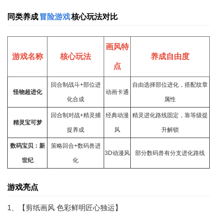
同类养成
冒险游戏
核心玩法对比
画风特
游戏名称
核心玩法
养成自由度
点
回合制战斗+部位进
自由选择部位进化，搭配纹章
怪物超进化
动画卡通
化合成
属性
回合制对战+精灵捕
经典动漫
精灵进化路线固定，靠等级提
精灵宝可梦
捉养成
风
升解锁
数码宝贝：新
策略回合+数码兽进
3D
动漫
风
部分数码兽有分支进化路线
世纪
化
游戏亮点
1、【剪纸画风 色彩鲜明匠心独运】