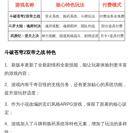
游戏名称
核心特色玩法
付费模式
斗破苍穹2双帝之战
异火系统、炼药系统、斗牌玩法
付费业务全免费
斗罗大陆：魂师对决
魂环搭配、魂师羁绊、团队作战
部分道具付费
武庚纪：逆天之决
神力觉醒、国漫风格
战斗
、剧情还原
月卡+道具付费
斗破苍穹2双帝之战
特色
1、新版本更新了全新剧情和全新技能，能让玩家体验到更丰富
的游戏内容；
2、游戏内有千奇百怪的支线任务，还有更加贴心的系统功能，
提升游玩舒适度；
3、作为小说改编的玄幻风格ARPG游戏，保留了原著的核心设
定；
4、游戏加入了斗牌和炼药系统等特色元素，增加了玩法的多样
性；