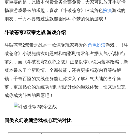
更重要的是，此版本付费业务全部免费，大家可以放开手尽情
畅享游戏带来的乐趣，喜欢《斗破苍穹》IP或角色
扮演
游戏的
朋友，千万不要错过这款能圆你斗帝梦的优质游戏！
斗破苍穹2双帝之战
游戏介绍
斗破苍穹2双帝之战是一款深受玩家喜爱的
角色扮演
游戏，《斗
破苍穹》小说凭借玄幻题材和精彩剧情常年占据人气小说排行
前列，而《斗破苍穹2双帝之战》正是以该小说为蓝本改编，新
版本带来了全新剧情、全新技能，还有更多精彩内容等待解
锁，千奇百怪的支线任务能让你深入了解斗气大陆的各个角
落，更加贴心的系统功能则能提升你的游戏体验，快来这里完
成你成为斗帝的夙愿吧！
同类玄幻改编游戏核心玩法对比