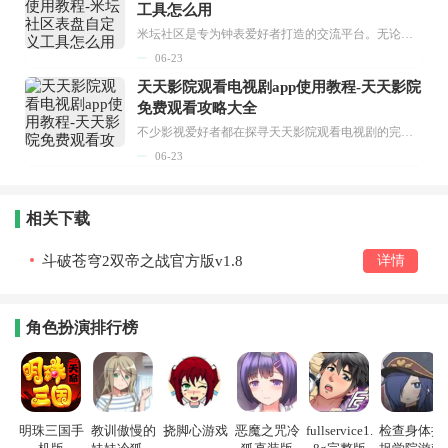
工具怎么用
米坛社区是专为钟表爱好者打造的交流平台。无论你是初涉钟表领域的普通爱好者，还是拥有多年收藏经验的资深玩家，都能在此找到属于自己的天地。 无需注册，就能轻松参与其中。通过专业的讨论论坛与丰富的交互功能，你可与世界各地的钟表爱好者畅快交流。若你钟情于钟表，米坛社区无疑是值得一试的理想之选。在这里，你能获取最新的手表资讯，交流见解，提升鉴赏品味，让每一块手表都成为收藏故事中重要的一部分。感兴趣的朋友，不要错过下载机会。...
06-23
天天影院观看电视剧app使用教程-天天影院
免费观看攻略大全
不少影视爱好者都在探寻天天影院观看电视剧的完整方法，结合最新平台使用规则，本篇新手入门攻略全面讲解观看渠道、检索流程、播放设置以及画面模式调整等实用内容。全文适配手机、电脑等主流设备，步骤简洁易懂，无论是初次使用的新手，还是想要优化观影体验的用户，都能参照内容快速上手，熟练掌握平台各项操作技巧，轻松畅享影视内容。...
06-23
相关下载
斗破苍穹2双帝之战官方版v1.8
详情
角色扮演排行榜
明珠三国手
教训傲慢的
挠脚心游戏
恶魔之咒冷
fullservice1.
检查身体捕