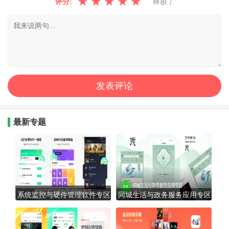
★
★
★
★
★
评分:
棒极了
最新专题
系统监控与硬件管理软件专区
同城生活与政务服务应用专区