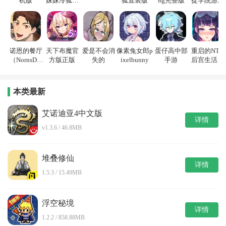
机版
妹妹冷狐游
狐直装版
8g完整版
捉学院游戏
戏
诺恩的餐厅
天下布魔官
爱是不会消
像素兔女郎p
蛋仔高中部
重启的NTR
（NornsDin
方版正版
失的
ixelbunny
手游
后宫生活游
e）
戏
本类最新
艾诺迪亚4中文版
详情
v1.3.6 / 46.8MB
堆叠修仙
详情
1.5.3 / 15.49MB
浮空秘境
详情
1.2.2 / 858.88MB