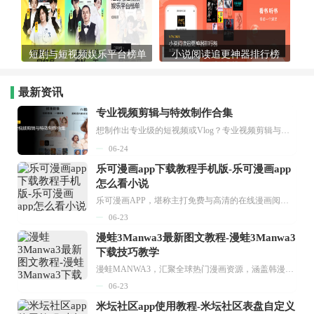
短剧与短视频娱乐平台榜单
小说阅读追更神器排行榜
最新资讯
专业视频剪辑与特效制作合集
想制作出专业级的短视频或Vlog？专业视频剪辑与特效制作大全专题为你提供了从剪辑、抠像到特效包装的全套解决方案。无论是添加炫酷的片头、进行精准的视频抠图，还是制...
06-24
乐可漫画app下载教程手机版-乐可漫画app
怎么看小说
乐可漫画APP，堪称主打免费与高清的在线漫画阅读神器。其官方版提供海量完整版漫画资源，无论是国内漫画，还是日漫、韩漫、台漫、美漫等国外漫画，应有尽有，随时供你阅读。只需轻点一下，便能直接进入阅读界面。不仅如此，乐可漫画最新版本更新速度极快，在这里，你总能抢先看到全网一手漫画章节内容！...
06-23
漫蛙3Manwa3最新图文教程-漫蛙3Manwa3
下载技巧教学
漫蛙MANWA3，汇聚全球热门漫画资源，涵盖韩漫、欧美漫画、国漫等多种类型，题材丰富多样，全方位满足用户阅读喜好。它不仅是阅读平台，更是创作平台，为广大用户打造零门槛创作环境。...
06-23
米坛社区app使用教程-米坛社区表盘自定义