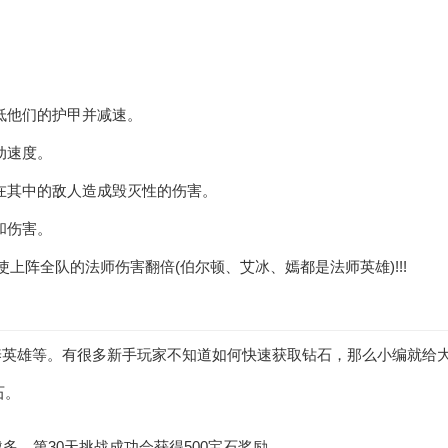
降低他们的护甲并减速。
动速度。
对在其中的敌人造成毁灭性的伤害。
和伤害。
上阵全队的法师伤害翻倍(伯尔顿、艾冰、嫣都是法师英雄)!!!
养英雄等。有很多新手玩家不知道如何快速获取钻石，那么小编就给
石。
多，第30天挑战成功会获得500宝石奖励。