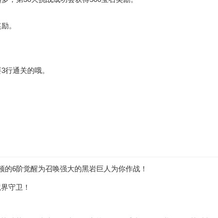
奖励。
要3行通关的哦。
顿的6阶觉醒为召唤强大的黑岩巨人为你作战！
境界守卫！