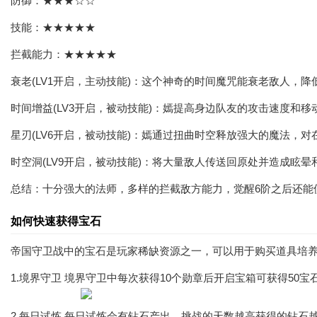
防御：★★★☆☆
技能：★★★★★
拦截能力：★★★★★
衰老(LV1开启，主动技能)：这个神奇的时间魔咒能衰老敌人，
时间增益(LV3开启，被动技能)：嫣提高身边队友的攻击速度和移
星刃(LV6开启，被动技能)：嫣通过扭曲时空释放强大的魔法，
时空洞(LV9开启，被动技能)：将大量敌人传送回原处并造成眩晕
总结：十分强大的法师，多样的拦截敌方能力，觉醒6阶之后还能使
如何快速获得宝石
帝国守卫战中的宝石是玩家稀缺资源之一，可以用于购买道具培
1.境界守卫 境界守卫中每次获得10个勋章后开启宝箱可获得50宝
2.每日试炼 每日试炼会有钻石产出，挑战的天数越高获得的钻石越