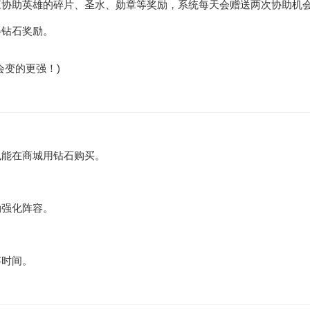
应协助英雄的碎片、圣水、勋章等奖励，系统每天会赠送两次协助机
得钻石奖励。
会变的更强！)
也能在商城用钻石购买。
励强化阵容。
存时间。