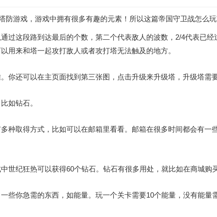
的塔防游戏，游戏中拥有很多有趣的元素！所以这篇帝国守卫战怎么
通过这段路到达最后的个数，第二个代表敌人的波数，2/4代表已
可以用来和塔一起攻打敌人或者攻打塔无法触及的地方。
雄。你还可以在主页面找到第三张图，点击升级来升级塔，升级塔需
，比如钻石。
有多种取得方式，比如可以在邮箱里看看。邮箱在很多时间都会有一
中世纪狂热可以获得60个钻石。钻石有很多用处，就比如在商城购
一些你急需的东西，如能量。玩一个关卡需要10个能量，没有能量