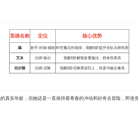
英雄名称
定位
核心优势
嫣
射手-控场-辅助
时空魔法控场强，觉醒6阶提升全队法师伤害
艾冰
法师-输出
觉醒6阶解锁多重施法，群体伤害高
伯尔顿
法师-召唤
觉醒6阶召唤黑岩巨人，坦度与输出兼具
她的真实年龄，但她还是一直保持着青春的冲动和好奇去冒险，即使