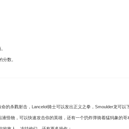
瘾。
的分数。
杀戮射击，Lancelot骑士可以发出正义之拳，Smoulder龙可
的黏液怪物，可以快速攻击你的英雄，还有一个扔炸弹骑着猛犸象的哥
你的敌人，冻结他们，还有更多操作；