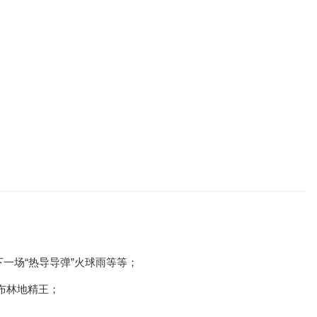
以下一场“热导导弹”火球雨等等；
布林地精王；