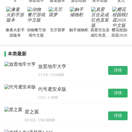
d
准星助手
版老版本
源启动器
美术馆版
灵咒
像素火影手
动物餐厅游
无尽噩梦
触手储物柜
真爱百合染
樱花校园模
游版本
戏中文版
成红色直装
拟器2026中
版
文版
本类最新
放置地牢大亨
详情
V1.0.0 / 115.6MB
代号鸢安卓版
详情
1.0.5 / 1.1MB
星之翼
详情
0.0.353 / 1763.96MB