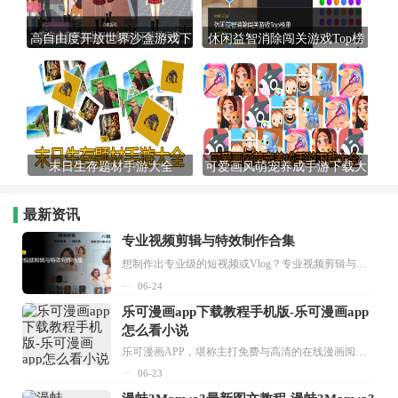
高自由度开放世界沙盒游戏下
休闲益智消除闯关游戏Top榜
载排行榜
单
末日生存题材手游大全
可爱画风萌宠养成手游下载大
全
最新资讯
专业视频剪辑与特效制作合集
想制作出专业级的短视频或Vlog？专业视频剪辑与特效制作大全专题为你提供了从剪辑、抠像到特效包装的全套解决方案。无论是添加炫酷的片头、进行精准的视频抠图，还是制...
06-24
乐可漫画app下载教程手机版-乐可漫画app
怎么看小说
乐可漫画APP，堪称主打免费与高清的在线漫画阅读神器。其官方版提供海量完整版漫画资源，无论是国内漫画，还是日漫、韩漫、台漫、美漫等国外漫画，应有尽有，随时供你阅读。只需轻点一下，便能直接进入阅读界面。不仅如此，乐可漫画最新版本更新速度极快，在这里，你总能抢先看到全网一手漫画章节内容！...
06-23