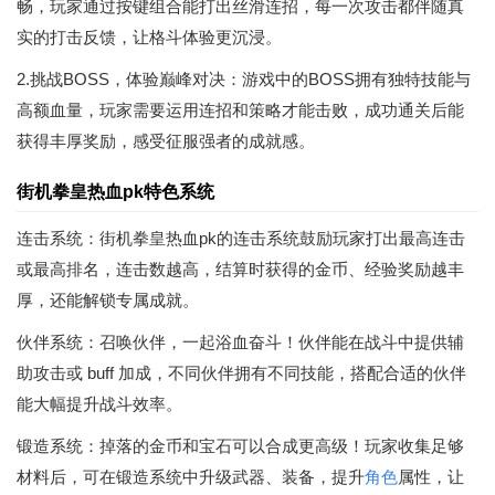
畅，玩家通过按键组合能打出丝滑连招，每一次攻击都伴随真
实的打击反馈，让格斗体验更沉浸。
2.挑战BOSS，体验巅峰对决：游戏中的BOSS拥有独特技能与
高额血量，玩家需要运用连招和策略才能击败，成功通关后能
获得丰厚奖励，感受征服强者的成就感。
街机拳皇热血pk特色系统
连击系统：街机拳皇热血pk的连击系统鼓励玩家打出最高连击
或最高排名，连击数越高，结算时获得的金币、经验奖励越丰
厚，还能解锁专属成就。
伙伴系统：召唤伙伴，一起浴血奋斗！伙伴能在战斗中提供辅
助攻击或 buff 加成，不同伙伴拥有不同技能，搭配合适的伙伴
能大幅提升战斗效率。
锻造系统：掉落的金币和宝石可以合成更高级！玩家收集足够
材料后，可在锻造系统中升级武器、装备，提升
角色
属性，让