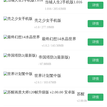
当铺人生2手机版1.016
详情
1.016 / 205.63MB
壳之少女手机版
详情
v1.0 / 277.19MB
最终幻想14水晶世界
详情
v1.0.2 / 143.50MB
帝国塔防2(最新版)
详情
/ 87.88MB
世界计划繁中版
详情
v2.6.1 / 103.67MB
苏醒
详情
画质
v2.00.00
大师
/
120帧