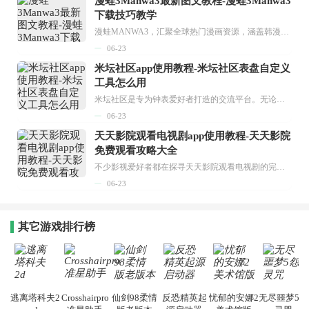
漫蛙3Manwa3最新图文教程-漫蛙3Manwa3
下载技巧教学
漫蛙MANWA3，汇聚全球热门漫画资源，涵盖韩漫、欧美漫画、国漫等多种类型，题材丰富多样，全方位满足用户阅读喜好。它不仅是阅读平台，更是创作平台，为广大用户打造零门槛创作环境。...
06-23
米坛社区app使用教程-米坛社区表盘自定义
工具怎么用
米坛社区是专为钟表爱好者打造的交流平台。无论你是初涉钟表领域的普通爱好者，还是拥有多年收藏经验的资深玩家，都能在此找到属于自己的天地。 无需注册，就能轻松参与其中。通过专业的讨论论坛与丰富的交互功能，你可与世界各地的钟表爱好者畅快交流。若你钟情于钟表，米坛社区无疑是值得一试的理想之选。在这里，你能获取最新的手表资讯，交流见解，提升鉴赏品味，让每一块手表都成为收藏故事中重要的一部分。感兴趣的朋友，不要错过下载机会。...
06-23
天天影院观看电视剧app使用教程-天天影院
免费观看攻略大全
不少影视爱好者都在探寻天天影院观看电视剧的完整方法，结合最新平台使用规则，本篇新手入门攻略全面讲解观看渠道、检索流程、播放设置以及画面模式调整等实用内容。全文适配手机、电脑等主流设备，步骤简洁易懂，无论是初次使用的新手，还是想要优化观影体验的用户，都能参照内容快速上手，熟练掌握平台各项操作技巧，轻松畅享影视内容。...
06-23
其它游戏排行榜
逃离塔科夫2
Crosshairpro
仙剑98柔情
反恐精英起
忧郁的安娜2
无尽噩梦5怨