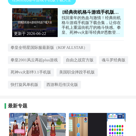
经典街机格斗游戏手机版下载大全
找回童年的热血与激情！经典街机
格斗游戏手机版下载合集，让你在
手机上重温街机厅的格斗快感。拳
皇、死神vs火影等经典IP悉数登
更新于 2026-06-22
场，熟悉的角色和连招，原汁原味
15:46:06
的打击感。随时随地来一局，用华
丽的必杀技击败对手，证明谁才是
拳皇全明星国际服最新版（KOF ALLSTAR）
真正的格斗之王！喜欢格斗游戏的
玩家，快来下载回味经典吧！感兴
拳皇2001风云再起plus游戏
自由之战官方版
魂斗罗经典版
趣的小伙伴快快下载吧！
死神vs火影绊3.1手机版
美国职业摔跤手机版
快打旋风单机版
西游释厄传汉化版
最新专题