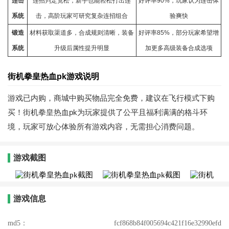
连击
连招判定宽松，新手也能轻松打出连
好评率90%，玩家认为连击体
系统
击，高阶玩家可研究复杂连招组合
验爽快
锻造
材料获取渠道多，合成规则清晰，装备
好评率85%，部分玩家希望增
系统
升级后属性提升明显
加更多高级装备合成选项
街机拳皇热血pk游戏说明
游戏已内购，商城中购买物品完全免费，建议在飞行模式下购
买！街机拳皇热血pk为玩家提供了公平且福利满满的格斗环
境，玩家可放心体验所有游戏内容，无需担心消费问题。
游戏截图
游戏信息
md5：
fcf868b84f005694c421f16e32990efd