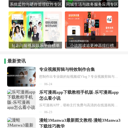
系统监控与硬件管理软件专区
同城生活与政务服务应用专区
短剧与短视频娱乐平台榜单
小说阅读追更神器排行榜
最新资讯
专业视频剪辑与特效制作合集
想制作出专业级的短视频或Vlog？专业视频剪辑与特效制作大全专题为你提供了从剪辑、抠像到特效包装的全套解决方案。无论是添加炫酷的片头、进行精准的视频抠图，还是制...
06-24
乐可漫画app下载教程手机版-乐可漫画app
怎么看小说
乐可漫画APP，堪称主打免费与高清的在线漫画阅读神器。其官方版提供海量完整版漫画资源，无论是国内漫画，还是日漫、韩漫、台漫、美漫等国外漫画，应有尽有，随时供你阅读。只需轻点一下，便能直接进入阅读界面。不仅如此，乐可漫画最新版本更新速度极快，在这里，你总能抢先看到全网一手漫画章节内容！...
06-23
漫蛙3Manwa3最新图文教程-漫蛙3Manwa3
下载技巧教学