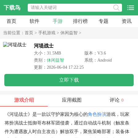
下载鸟
首页
软件
手游
排行榜
专题
资讯
当前位置：
首页
>
手机游戏
>
休闲益智
>
河堤战士
大小：31.5MB
版本：V3.6
类别：
休闲益智
系统：Android
更新：2026-06-04 17:22:25
立即下载
游戏介绍
应用截图
评论
0
《河堤战士》是一款以守护家园为核心的
角色扮演
游戏，玩家
将扮演战士抵御哥布林军团侵袭，通过自动战斗机制（触发条
件为遭遇敌人时自主攻击）解放双手，聚焦策略部署；装备体