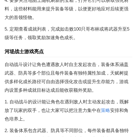
4. 要多关注地图上随机刷新的宝箱，打开它们可以获取强化材
料，这些材料能用来提升装备等级，以便更好地应对后续更强
大的首领怪物。
5. 定期查看成就列表，完成如击败100只哥布林或将武器升至5
级等任务，领取奖励加速角色成长。
河堤战士游戏亮点
自动战斗设计让角色遭遇敌人时自主发起攻击，装备体系涵盖
武器、防具等多个部位且每件装备有独特属性加成，天赋树提
供多样化成长路径可自由选择强化攻击或提升生存能力，游戏
内设置多种成就目标达成后能收获额外奖励。
1. 自动战斗的设计能让角色在遇到敌人时主动发起攻击，既解
放了玩家的双手，也让大家可以把注意力集中在
策略
安排和角
色培养上。
2. 装备体系包含武器、防具等不同部位，每件装备都具备独特