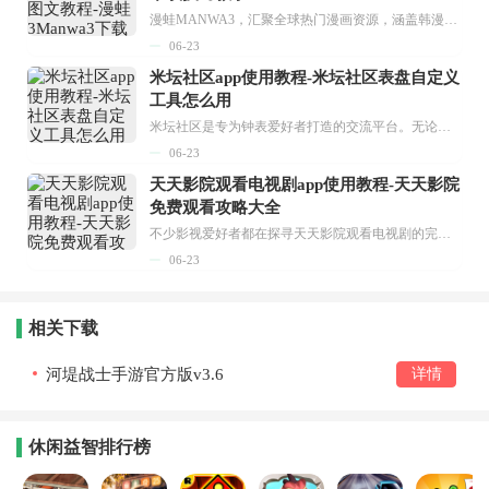
漫蛙MANWA3，汇聚全球热门漫画资源，涵盖韩漫、欧美漫画、国漫等多种类型，题材丰富多样，全方位满足用户阅读喜好。它不仅是阅读平台，更是创作平台，为广大用户打造零门槛创作环境。...
06-23
米坛社区app使用教程-米坛社区表盘自定义
工具怎么用
米坛社区是专为钟表爱好者打造的交流平台。无论你是初涉钟表领域的普通爱好者，还是拥有多年收藏经验的资深玩家，都能在此找到属于自己的天地。 无需注册，就能轻松参与其中。通过专业的讨论论坛与丰富的交互功能，你可与世界各地的钟表爱好者畅快交流。若你钟情于钟表，米坛社区无疑是值得一试的理想之选。在这里，你能获取最新的手表资讯，交流见解，提升鉴赏品味，让每一块手表都成为收藏故事中重要的一部分。感兴趣的朋友，不要错过下载机会。...
06-23
天天影院观看电视剧app使用教程-天天影院
免费观看攻略大全
不少影视爱好者都在探寻天天影院观看电视剧的完整方法，结合最新平台使用规则，本篇新手入门攻略全面讲解观看渠道、检索流程、播放设置以及画面模式调整等实用内容。全文适配手机、电脑等主流设备，步骤简洁易懂，无论是初次使用的新手，还是想要优化观影体验的用户，都能参照内容快速上手，熟练掌握平台各项操作技巧，轻松畅享影视内容。...
06-23
相关下载
河堤战士手游官方版v3.6
详情
休闲益智排行榜