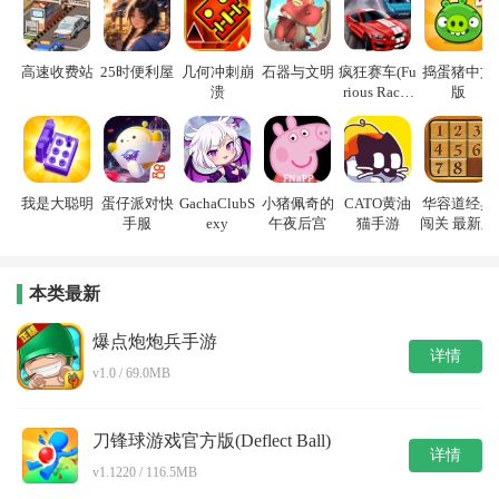
高速收费站
25时便利屋
几何冲刺崩
石器与文明
疯狂赛车(Fu
捣蛋猪中文
溃
rious Racin
版
g)
我是大聪明
蛋仔派对快
GachaClubS
小猪佩奇的
CATO黄油
华容道经典
手服
exy
午夜后宫
猫手游
闯关 最新版
本类最新
爆点炮炮兵手游
详情
v1.0 / 69.0MB
刀锋球游戏官方版(Deflect Ball)
详情
v1.1220 / 116.5MB