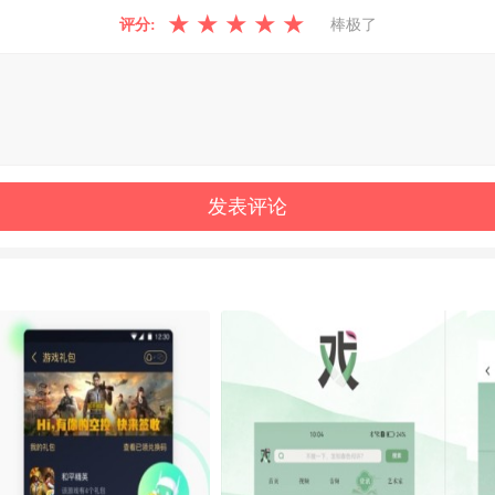
★
★
★
★
★
评分:
棒极了