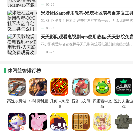
06-23
米坛社区app使用教程-米坛社区表盘自定义工
06-23
天天影院观看电视剧app使用教程-天天影院免
06-23
休闲益智排行榜
高速收费站
25时便利屋
几何冲刺崩
石器与文明
捣蛋猪中文
逗比人生
溃
版
戏