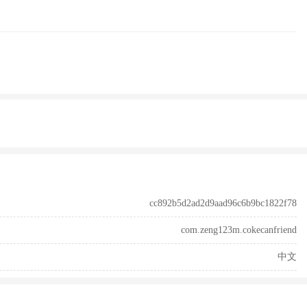
cc892b5d2ad2d9aad96c6b9bc1822f78
com.zeng123m.cokecanfriend
中文