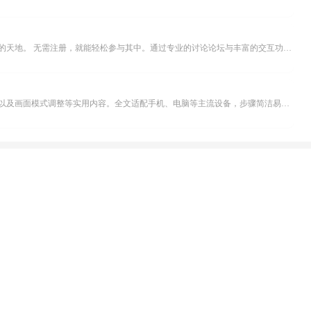
米坛社区是专为钟表爱好者打造的交流平台。无论你是初涉钟表领域的普通爱好者，还是拥有多年收藏经验的资深玩家，都能在此找到属于自己的天地。 无需注册，就能轻松参与其中。通过专业的讨论论坛与丰富的交互功能，你可与世界各地的钟表爱好者畅快交流。若你钟情于钟表，米坛社区无疑是值得一试的理想之选。在这里，你能获取最新的手表资讯，交流见解，提升鉴赏品味，让每一块手表都成为收藏故事中重要的一部分。感兴趣的朋友，不要错过下载机会。...
不少影视爱好者都在探寻天天影院观看电视剧的完整方法，结合最新平台使用规则，本篇新手入门攻略全面讲解观看渠道、检索流程、播放设置以及画面模式调整等实用内容。全文适配手机、电脑等主流设备，步骤简洁易懂，无论是初次使用的新手，还是想要优化观影体验的用户，都能参照内容快速上手，熟练掌握平台各项操作技巧，轻松畅享影视内容。...