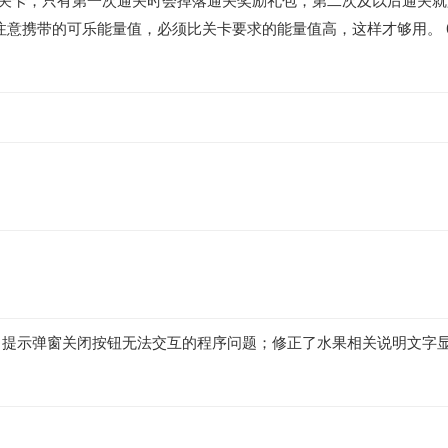
周目里的关卡，只有第一次通关时会掉落通关奖励礼包，第二次及以后通
要注意携带的可乐能量值，必须比关卡要求的能量值高，这样才够用。 
了提示弹窗关闭按钮无法交互的程序问题；修正了水果相关说明文字