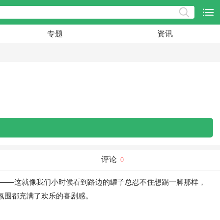
专题
资讯
评论
0
卡——这就像我们小时候看到路边的罐子总忍不住想踢一脚那样，
的氛围都充满了欢乐的喜剧感。