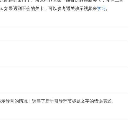
关就只能得到金币了。所以推荐大家一路推进解锁新关卡，开启二周
6. 如果遇到不会的关卡，可以参考通关演示视频来
学习
。
显示异常的情况；调整了新手引导环节标题文字的错误表述。