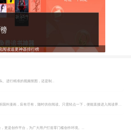
说阅读追更神器排行榜
、进行精准的视频抠图，还是制...
乐可漫画APP，堪称主打免费与高清的在线漫画阅读神器。其官方版提供海量完整版漫画资源，无论是国内漫画，还是日漫、韩漫、台漫、美漫等国外漫画，应有尽有，随时供你阅读。只需轻点一下，便能直接进入阅读界面。不仅如此，乐可漫画最新版本更新速度极快，在这里，你总能抢先看到全网一手漫画章节内容！...
，更是创作平台，为广大用户打造零门槛创作环境。...