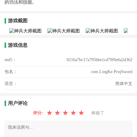
的功法和技能。
游戏截图
游戏信息
md5：
0216a7bc17a795bbe1cd79f0e6a2d362
包名：
com.LingKe.ProjSword
语言：
简体中文
用户评论
★
★
★
★
★
评分:
棒极了