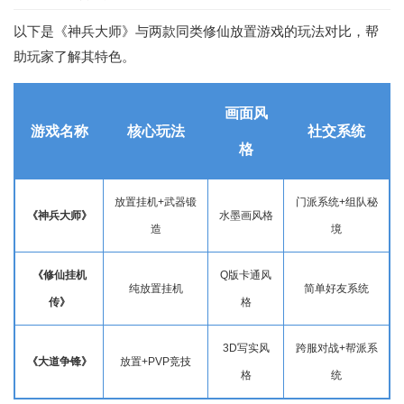
以下是《神兵大师》与两款同类修仙放置游戏的玩法对比，帮
助玩家了解其特色。
画面风
游戏名称
核心玩法
社交系统
格
放置挂机+武器锻
门派系统+组队秘
《神兵大师》
水墨画风格
造
境
《修仙挂机
Q版卡通风
纯放置挂机
简单好友系统
传》
格
3D写实风
跨服对战+帮派系
《大道争锋》
放置+PVP
竞技
格
统