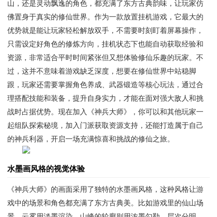
山，还是灵动飘逸的角色，都充满了东方古典韵味，让玩家仿
佛置身于真实的修仙世界。作为一款放置挂机游戏，它最大的
优势就是能让玩家轻松解放双手，不需要时刻盯着屏幕操作，
只需设定好角色的修炼方向，挂机状态下也能自动获取经验和
资源，非常适合平时时间紧张但又想体验修仙乐趣的玩家。不
过，这并不意味着游戏缺乏深度，想要在修仙世界中站稳脚
跟，玩家还需要掌握角色养成、武器锻造等核心玩法，通过合
理搭配技能和装备，提升自身实力，才能在面对强大敌人和挑
战时占据优势。现在加入《神兵大师》，你可以和其他玩家一
起组队探索秘境，加入门派获取资源支持，还能打造属于自己
的神兵利器，开启一场充满惊喜和挑战的修仙之旅。
水墨画风格的视觉体验
《神兵大师》的画面采用了独特的水墨画风格，这种风格让游
戏中的场景和角色都充满了东方古典美。比如游戏里的仙山场
景，云雾用淡墨渲染，山峰的轮廓则用浓墨勾勒，层次分明，