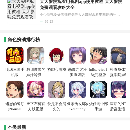
天天影院观看电视剧app使用教程-天天影院
免费观看攻略大全
不少影视爱好者都在探寻天天影院观看电视剧的完整方法，结合最新平台使用规则，本篇新手入门攻略全面讲解观看渠道、检索流程、播放设置以及画面模式调整等实用内容。全文适配手机、电脑等主流设备，步骤简洁易懂，无论是初次使用的新手，还是想要优化观影体验的用户，都能参照内容快速上手，熟练掌握平台各项操作技巧，轻松畅享影视内容。...
06-23
角色扮演排行榜
明珠三国手
教训傲慢的
挠脚心游戏
恶魔之咒冷
fullservice1.
检查身体捕
机版
妹妹冷狐游
狐直装版
8g完整版
捉学院游戏
戏
诺恩的餐厅
天下布魔官
爱是不会消
像素兔女郎p
蛋仔高中部
重启的NTR
（NornsDin
方版正版
失的
ixelbunny
手游
后宫生活游
e）
戏
本类最新