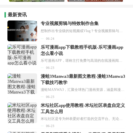
最新资讯
专业视频剪辑与特效制作合集
想制作出专业级的短视频或Vlog？专业视频剪辑与特效制作大全专题为你提供了从剪辑、抠像到特效包装的全套解决方案。无论是添加炫酷的片头、进行精准的视频抠图，还是制...
06-24
乐可漫画app下载教程手机版-乐可漫画app
怎么看小说
乐可漫画APP，堪称主打免费与高清的在线漫画阅读神器。其官方版提供海量完整版漫画资源，无论是国内漫画，还是日漫、韩漫、台漫、美漫等国外漫画，应有尽有，随时供你阅读。只需轻点一下，便能直接进入阅读界面。不仅如此，乐可漫画最新版本更新速度极快，在这里，你总能抢先看到全网一手漫画章节内容！...
06-23
漫蛙3Manwa3最新图文教程-漫蛙3Manwa3
下载技巧教学
漫蛙MANWA3，汇聚全球热门漫画资源，涵盖韩漫、欧美漫画、国漫等多种类型，题材丰富多样，全方位满足用户阅读喜好。它不仅是阅读平台，更是创作平台，为广大用户打造零门槛创作环境。...
06-23
米坛社区app使用教程-米坛社区表盘自定义
工具怎么用
米坛社区是专为钟表爱好者打造的交流平台。无论你是初涉钟表领域的普通爱好者，还是拥有多年收藏经验的资深玩家，都能在此找到属于自己的天地。 无需注册，就能轻松参与其中。通过专业的讨论论坛与丰富的交互功能，你可与世界各地的钟表爱好者畅快交流。若你钟情于钟表，米坛社区无疑是值得一试的理想之选。在这里，你能获取最新的手表资讯，交流见解，提升鉴赏品味，让每一块手表都成为收藏故事中重要的一部分。感兴趣的朋友，不要错过下载机会。...
06-23