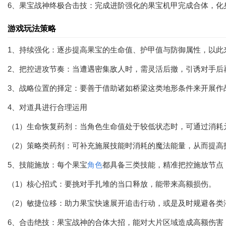
6、果宝战神终极合击技：完成进阶强化的果宝机甲完成合体，化
游戏玩法策略
1、持续强化：逐步提高果宝的生命值、护甲值与防御属性，以此
2、把控进攻节奏：当遭遇密集敌人时，需灵活后撤，引诱对手后
3、战略位置的择定：要善于借助诸如桥梁这类地形条件来开展作
4、对道具进行合理运用
（1）生命恢复药剂：当角色生命值处于较低状态时，可通过消耗
（2）策略类药剂：可补充施展技能时消耗的魔法能量，从而提高
5、技能施放：每个果宝
角色
都具备三类技能，精准把控施放节点
（1）核心招式：要挑对手扎堆的当口释放，能带来高额损伤。
（2）敏捷位移：助力果宝快速展开追击行动，或是及时规避各类
6、合击绝技：果宝战神的合体大招，能对大片区域造成高额伤害