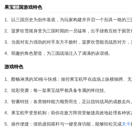
果宝三国游戏特色
1、以三国历史为创作基底，为玩家构建并开启一个别具一格的三
2、菠萝吹雪摇身变为三国时期的一员猛将，出手拯救百姓于困苦
3、当面对实力强劲的对手东方不败时，菠萝吹雪能否战胜对方，
4、萌趣的角色塑造，为三国战场注入了满满的诙谐感。
游戏特色
1、酣畅淋漓的3D格斗快感：操控果宝机甲在战场上纵横驰骋、
2、炫彩突袭：每一架果宝战甲都具备专属的终结技。
3、智囊特技：各类独特能力顺势而生，足以扭转战局的成败走向
4、果宝机甲变形机制：助你在敌方阵营里敏捷高效地处理各种状
5、操作便捷：借助虚拟摇杆与一键变身功能，能够轻松完成
关卡