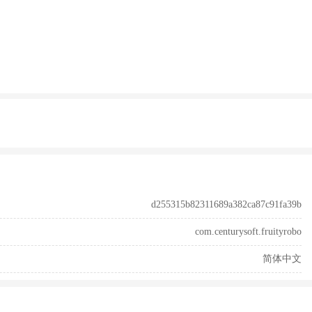
d255315b82311689a382ca87c91fa39b
com.centurysoft.fruityrobo
简体中文