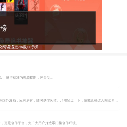
说阅读追更神器排行榜
、进行精准的视频抠图，还是制...
乐可漫画APP，堪称主打免费与高清的在线漫画阅读神器。其官方版提供海量完整版漫画资源，无论是国内漫画，还是日漫、韩漫、台漫、美漫等国外漫画，应有尽有，随时供你阅读。只需轻点一下，便能直接进入阅读界面。不仅如此，乐可漫画最新版本更新速度极快，在这里，你总能抢先看到全网一手漫画章节内容！...
，更是创作平台，为广大用户打造零门槛创作环境。...