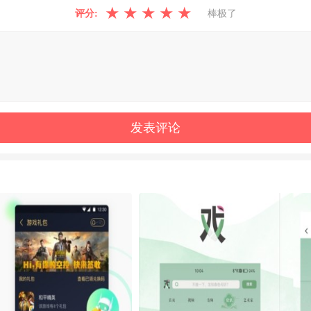
★
★
★
★
★
评分:
棒极了