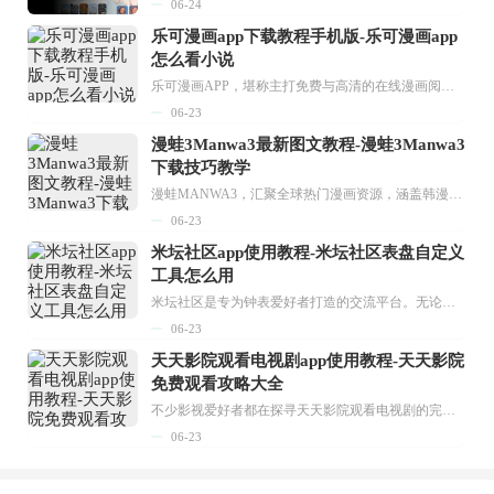
06-24
乐可漫画app下载教程手机版-乐可漫画app
怎么看小说
乐可漫画APP，堪称主打免费与高清的在线漫画阅读神器。其官方版提供海量完整版漫画资源，无论是国内漫画，还是日漫、韩漫、台漫、美漫等国外漫画，应有尽有，随时供你阅读。只需轻点一下，便能直接进入阅读界面。不仅如此，乐可漫画最新版本更新速度极快，在这里，你总能抢先看到全网一手漫画章节内容！...
06-23
漫蛙3Manwa3最新图文教程-漫蛙3Manwa3
下载技巧教学
漫蛙MANWA3，汇聚全球热门漫画资源，涵盖韩漫、欧美漫画、国漫等多种类型，题材丰富多样，全方位满足用户阅读喜好。它不仅是阅读平台，更是创作平台，为广大用户打造零门槛创作环境。...
06-23
米坛社区app使用教程-米坛社区表盘自定义
工具怎么用
米坛社区是专为钟表爱好者打造的交流平台。无论你是初涉钟表领域的普通爱好者，还是拥有多年收藏经验的资深玩家，都能在此找到属于自己的天地。 无需注册，就能轻松参与其中。通过专业的讨论论坛与丰富的交互功能，你可与世界各地的钟表爱好者畅快交流。若你钟情于钟表，米坛社区无疑是值得一试的理想之选。在这里，你能获取最新的手表资讯，交流见解，提升鉴赏品味，让每一块手表都成为收藏故事中重要的一部分。感兴趣的朋友，不要错过下载机会。...
06-23
天天影院观看电视剧app使用教程-天天影院
免费观看攻略大全
不少影视爱好者都在探寻天天影院观看电视剧的完整方法，结合最新平台使用规则，本篇新手入门攻略全面讲解观看渠道、检索流程、播放设置以及画面模式调整等实用内容。全文适配手机、电脑等主流设备，步骤简洁易懂，无论是初次使用的新手，还是想要优化观影体验的用户，都能参照内容快速上手，熟练掌握平台各项操作技巧，轻松畅享影视内容。...
06-23