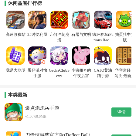
休闲益智排行榜
高速收费站
25时便利屋
几何冲刺崩
石器与文明
疯狂赛车(Fu
捣蛋猪中文
溃
rious Racin
版
g)
我是大聪明
蛋仔派对快
GachaClubS
小猪佩奇的
CATO黄油
华容道经典
手服
exy
午夜后宫
猫手游
闯关 最新版
本类最新
爆点炮炮兵手游
详情
v1.0 / 69.0MB
刀锋球游戏官方版(Deflect Ball)