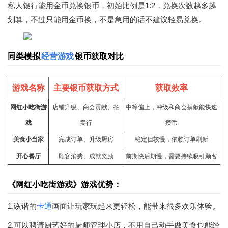
私人银行能用金币兑换银币，初始比例是1:2，兑换次数越多越
划算，不过只能用金币换，不是急用的话不建议轻易兑换。
同类模拟
经营游戏
银币获取对比
游戏名称
主要银币获取方式
获取效率
网红小吃街游
店铺升级、商会贡献、拍
中等偏上，冲级和商会捐献能快速
戏
卖行
攒币
美食小当家
完成订单、升级厨房
稳定但较慢，依赖订单刷新
开心餐厅
顾客消费、成就奖励
前期快后期慢，需要持续吸引顾客
《网红小吃街游戏》游戏优势：
1.诙谐的
卡通
画面让玩家玩起来更轻松，能带来很多欢乐体验。
2.可以聘请厨艺好的厨师管理小店，不用自己动手做美食也能经