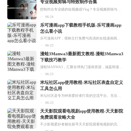
专业视频剪辑与特效制作合集
想制作出专业级的短视频或Vlog？专业视频剪辑与特效制作大全专题为你提供了从剪辑、抠像到特效包装的全套解决方案。无论是添加炫酷的片头、进行精准的视频抠图，还是制...
06-24
乐可漫画app下载教程手机版-乐可漫画app
怎么看小说
乐可漫画APP，堪称主打免费与高清的在线漫画阅读神器。其官方版提供海量完整版漫画资源，无论是国内漫画，还是日漫、韩漫、台漫、美漫等国外漫画，应有尽有，随时供你阅读。只需轻点一下，便能直接进入阅读界面。不仅如此，乐可漫画最新版本更新速度极快，在这里，你总能抢先看到全网一手漫画章节内容！...
06-23
漫蛙3Manwa3最新图文教程-漫蛙3Manwa3
下载技巧教学
漫蛙MANWA3，汇聚全球热门漫画资源，涵盖韩漫、欧美漫画、国漫等多种类型，题材丰富多样，全方位满足用户阅读喜好。它不仅是阅读平台，更是创作平台，为广大用户打造零门槛创作环境。...
06-23
米坛社区app使用教程-米坛社区表盘自定义
工具怎么用
米坛社区是专为钟表爱好者打造的交流平台。无论你是初涉钟表领域的普通爱好者，还是拥有多年收藏经验的资深玩家，都能在此找到属于自己的天地。 无需注册，就能轻松参与其中。通过专业的讨论论坛与丰富的交互功能，你可与世界各地的钟表爱好者畅快交流。若你钟情于钟表，米坛社区无疑是值得一试的理想之选。在这里，你能获取最新的手表资讯，交流见解，提升鉴赏品味，让每一块手表都成为收藏故事中重要的一部分。感兴趣的朋友，不要错过下载机会。...
06-23
天天影院观看电视剧app使用教程-天天影院
免费观看攻略大全
不少影视爱好者都在探寻天天影院观看电视剧的完整方法，结合最新平台使用规则，本篇新手入门攻略全面讲解观看渠道、检索流程、播放设置以及画面模式调整等实用内容。全文适配手机、电脑等主流设备，步骤简洁易懂，无论是初次使用的新手，还是想要优化观影体验的用户，都能参照内容快速上手，熟练掌握平台各项操作技巧，轻松畅享影视内容。...