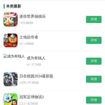
本类最新
迷你世界抽抽乐
详情
/ 675.98MB
土地掠夺者
详情
v3 / 1.08MB
成为有钱人
详情
v1 / 37.5MB
日在校园2024最新版
详情
1.070 / 47.38MB
冠军足球物语2
详情
2.2.1 / 42.58MB