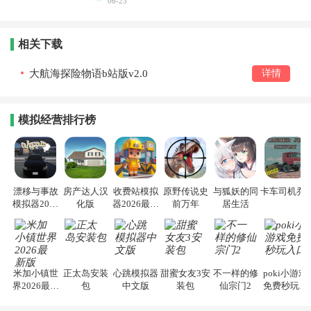
06-23
相关下载
大航海探险物语b站版v2.0
详情
模拟经营排行榜
漂移与事故
房产达人汉
收费站模拟
原野传说史
与狐妖的同
卡车司机乔3
模拟器2026
化版
器2026最新
前万年
居生活
手机版
版
米加小镇世
正太岛安装
心跳模拟器
甜蜜女友3安
不一样的修
poki小游戏
界2026最新
包
中文版
装包
仙宗门2
免费秒玩入
版
口