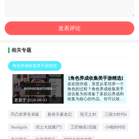
相关专题
角色养成收集类手游精选
角色养成收集类手游精选
喜欢陪伴感，享受从零培养一个
角色的过程？角色养成收集类手
游合集为你准备了多款以养成和
收集为核心的作品。你可以收养
更新于 2026-08-03
可爱的猫咪，与兽耳少年少女建
12:39:47
立羁绊，或是收集各种女神角色
组建队伍。游戏的重点在于日常
凹凸世界安卓版
新倚天屠龙记
毁灭之剑
三国大时代6
互动和长期培养，看着角色逐渐
变强或解锁新形态，那种成就感
Skullgirls
武士大战僵尸2
工匠物语2旧版
小桃的纠结
无可替代。画风精美，剧情温
馨，适合喜欢慢节奏、注重情感
体验的玩家。