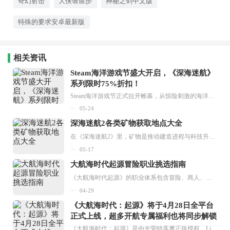
奇幻射击
大侠请留步
神秘之剑中文版
特殊的要求安卓最新版
相关资讯
Steam海洋游戏节盛大开启，《深海迷航》
系列限时75%折扣！
Steam海洋游戏节正式拉开帷幕，从惊险刺激的海洋探索、与鲨鱼的近距离邂逅、充满传奇色彩的海盗冒险，到规模各异的海战对决，甚至还有紧张的水底射击玩法和海边旅游小镇的悠闲日常。无论你偏爱热血的冒险游戏、治愈的放松游戏，还是两者风格兼具的作品，都能在这里找到享受超值折扣的机会。...
05-24
深海迷航2各类矿物获取地点大全
在《深海迷航2》里，矿物是推动建造进程与科技升级的关键资源，各类矿物散落于不同区域，要是前期探索路线规划不当，很容易耗费大量时间。接下来，小编就为大家整理了深海迷航2中各类矿物的获取地点，希望能给各位玩家提供帮助。...
05-17
大航海时代起源冒险职业挑选指南
《大航海时代起源》的职业体系包含冒险、商人、军人三条核心路径，不同职业影响着玩家在航海过程中的发展方向与成长效率。挑选适配的职业，是前期体验与后期强度的关键所在。接下来，小编将为大家分享《大航海时代起源》冒险职业的选择指南，希望能给各位带来帮助。...
04-29
《大航海时代：起源》将于4月28日全平台
正式上线，超多开航专属福利也将同步解锁
《大航海时代：起源》是由光荣特库摩正版授权，LineGames与Motif联合开发的作品。游戏以16世纪大航海时代为背景，运用虚幻4引擎呈现出电影级的画质效果，PC端还支持4K分辨率，能够细腻地还原海面光影的动态变化以及港口的独特风貌。国服由盛趣游戏代理发行，并于4月28日在全平台正式上线。值得一提的是，国服版本对新手引导系统进行了特别强化，同时还同步加载了海量的开航福利，帮助提督们更快地融入这个充满无限可能的航海世界。...