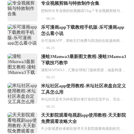
专业视频剪辑与特效制作合集
想制作出专业级的短视频或Vlog？专业视频剪辑与特效制作大全专题为你提供了从剪辑、抠像到特效包装的全套解决方案。无论是添加炫酷的片头、进行精准的视频抠图，还是制...
06-24
乐可漫画app下载教程手机版-乐可漫画app
怎么看小说
乐可漫画APP，堪称主打免费与高清的在线漫画阅读神器。其官方版提供海量完整版漫画资源，无论是国内漫画，还是日漫、韩漫、台漫、美漫等国外漫画，应有尽有，随时供你阅读。只需轻点一下，便能直接进入阅读界面。不仅如此，乐可漫画最新版本更新速度极快，在这里，你总能抢先看到全网一手漫画章节内容！...
06-23
漫蛙3Manwa3最新图文教程-漫蛙3Manwa3
下载技巧教学
漫蛙MANWA3，汇聚全球热门漫画资源，涵盖韩漫、欧美漫画、国漫等多种类型，题材丰富多样，全方位满足用户阅读喜好。它不仅是阅读平台，更是创作平台，为广大用户打造零门槛创作环境。...
06-23
米坛社区app使用教程-米坛社区表盘自定义
工具怎么用
米坛社区是专为钟表爱好者打造的交流平台。无论你是初涉钟表领域的普通爱好者，还是拥有多年收藏经验的资深玩家，都能在此找到属于自己的天地。 无需注册，就能轻松参与其中。通过专业的讨论论坛与丰富的交互功能，你可与世界各地的钟表爱好者畅快交流。若你钟情于钟表，米坛社区无疑是值得一试的理想之选。在这里，你能获取最新的手表资讯，交流见解，提升鉴赏品味，让每一块手表都成为收藏故事中重要的一部分。感兴趣的朋友，不要错过下载机会。...
06-23
天天影院观看电视剧app使用教程-天天影院
免费观看攻略大全
不少影视爱好者都在探寻天天影院观看电视剧的完整方法，结合最新平台使用规则，本篇新手入门攻略全面讲解观看渠道、检索流程、播放设置以及画面模式调整等实用内容。全文适配手机、电脑等主流设备，步骤简洁易懂，无论是初次使用的新手，还是想要优化观影体验的用户，都能参照内容快速上手，熟练掌握平台各项操作技巧，轻松畅享影视内容。...