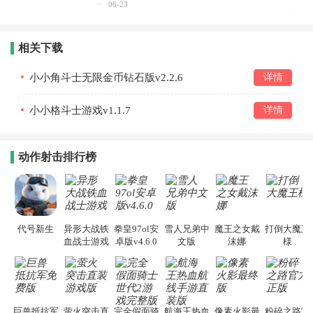
06-23
相关下载
小小角斗士无限金币钻石版v2.2.6
详情
小小格斗士游戏v1.1.7
详情
动作射击排行榜
代号新生
异形大战铁
拳皇97ol安
雪人兄弟中
魔王之女戴
打倒大魔王
血战士游戏
卓版v4.6.0
文版
沫娜
様
巨兽抵抗军
萤火突击直
完全假面骑
航海王热血
像素火影最
粉碎之路官