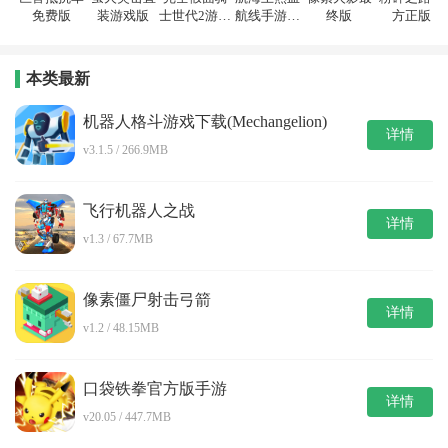
免费版
装游戏版
士世代2游戏
航线手游直
终版
方正版
完整版
装版
本类最新
机器人格斗游戏下载(Mechangelion)
详情
v3.1.5 / 266.9MB
飞行机器人之战
详情
v1.3 / 67.7MB
像素僵尸射击弓箭
详情
v1.2 / 48.15MB
口袋铁拳官方版手游
详情
v20.05 / 447.7MB