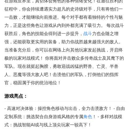
在游戏世界里，真切体会角色的各种情绪变化！在通往胜利的
征程中，你会持续遭遇实力超凡的史诗级对手，只有将他们一
一击败，才能继续向前推进。每个对手都有着独特的个性与魅
力，正是这些角色让游戏从内到外都充满了吸引力。 每次战斗
获胜后，角色的技能会得到进一步提升，
战斗
力也会随之增
强，还能获取更实用的装备，助力你战胜越来越强大的敌人。
当准备充分后，你可以在网络上向其他玩家发起挑战，开启终
极的玩家对战模式！ 你将面对并击败众多传奇战士及其麾下的
军队。现在就挺起胸膛，勇敢迎战凶猛的野兽、亡灵、半兽
人、恶魔等强大敌人吧！击溃他们的军队，打倒他们的指挥
官，稳固属于你的统治地位！
游戏亮点：
- 高速对决体验：操控角色移动与出击，全力击溃敌方！ - 自由
定制系统：挑选契合自身游戏风格的专属
角色
！ - 多样对战模
式：挑战智能AI或与线上顶尖玩家一较高下！