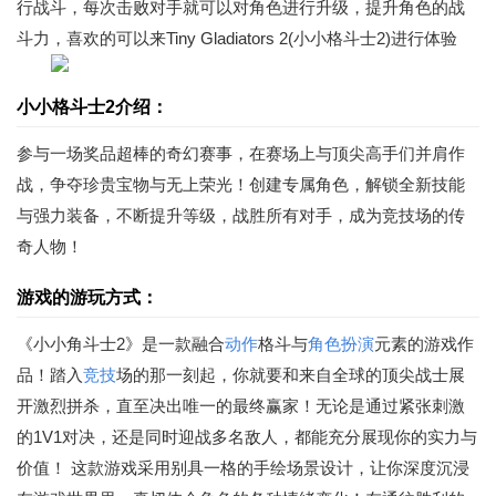
行战斗，每次击败对手就可以对角色进行升级，提升角色的战
斗力，喜欢的可以来Tiny Gladiators 2(小小格斗士2)进行体验
小小格斗士2介绍：
参与一场奖品超棒的奇幻赛事，在赛场上与顶尖高手们并肩作
战，争夺珍贵宝物与无上荣光！创建专属角色，解锁全新技能
与强力装备，不断提升等级，战胜所有对手，成为竞技场的传
奇人物！
游戏的游玩方式：
《小小角斗士2》是一款融合
动作
格斗与
角色扮演
元素的游戏作
品！踏入
竞技
场的那一刻起，你就要和来自全球的顶尖战士展
开激烈拼杀，直至决出唯一的最终赢家！无论是通过紧张刺激
的1V1对决，还是同时迎战多名敌人，都能充分展现你的实力与
价值！ 这款游戏采用别具一格的手绘场景设计，让你深度沉浸