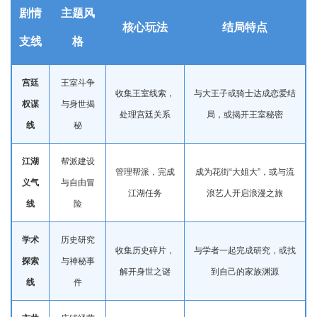
剧情
主题风
核心玩法
结局特点
支线
格
宫廷
王室斗争
收集王室线索，
与大王子或骑士达成恋爱结
权谋
与身世揭
处理宫廷关系
局，或揭开王室秘密
线
秘
江湖
帮派建设
管理帮派，完成
成为花街“大姐大”，或与流
义气
与自由冒
江湖任务
浪艺人开启浪漫之旅
线
险
学术
历史研究
收集历史碎片，
与学者一起完成研究，或找
探索
与神秘事
解开身世之谜
到自己的家族渊源
线
件