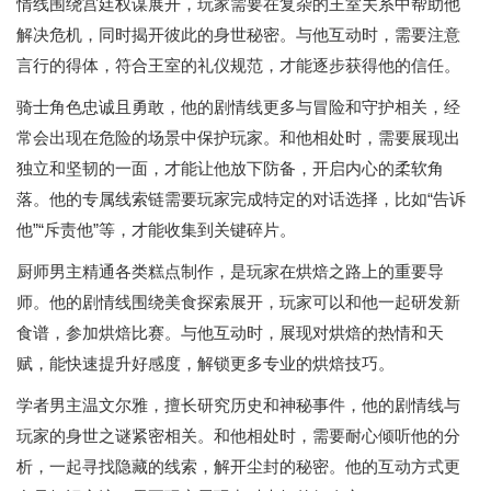
情线围绕宫廷权谋展开，玩家需要在复杂的王室关系中帮助他
解决危机，同时揭开彼此的身世秘密。与他互动时，需要注意
言行的得体，符合王室的礼仪规范，才能逐步获得他的信任。
骑士角色忠诚且勇敢，他的剧情线更多与冒险和守护相关，经
常会出现在危险的场景中保护玩家。和他相处时，需要展现出
独立和坚韧的一面，才能让他放下防备，开启内心的柔软角
落。他的专属线索链需要玩家完成特定的对话选择，比如“告诉
他”“斥责他”等，才能收集到关键碎片。
厨师男主精通各类糕点制作，是玩家在烘焙之路上的重要导
师。他的剧情线围绕美食探索展开，玩家可以和他一起研发新
食谱，参加烘焙比赛。与他互动时，展现对烘焙的热情和天
赋，能快速提升好感度，解锁更多专业的烘焙技巧。
学者男主温文尔雅，擅长研究历史和神秘事件，他的剧情线与
玩家的身世之谜紧密相关。和他相处时，需要耐心倾听他的分
析，一起寻找隐藏的线索，解开尘封的秘密。他的互动方式更