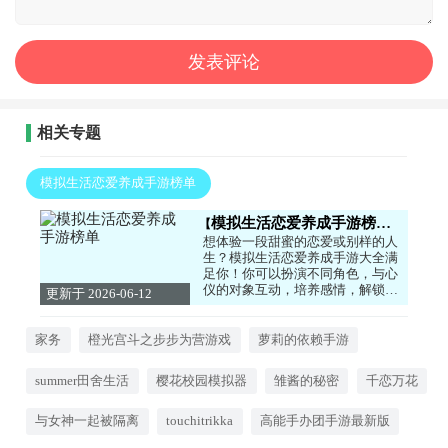
相关专题
模拟生活恋爱养成手游榜单
模拟生活恋爱养成手游榜单
想体验一段甜蜜的恋爱或别样的人
生？模拟生活恋爱养成手游大全满
足你！你可以扮演不同角色，与心
仪的对象互动，培养感情，解锁各
更新于 2026-06-12
种剧情结局。画风精美，代入感
11:54:03
强，让你在虚拟世界中感受心动的
瞬间。心动的小伙伴们，快来下载
家务
橙光宫斗之步步为营游戏
萝莉的依赖手游
试试看吧！
summer田舍生活
樱花校园模拟器
雏酱的秘密
千恋万花
与女神一起被隔离
touchitrikka
高能手办团手游最新版