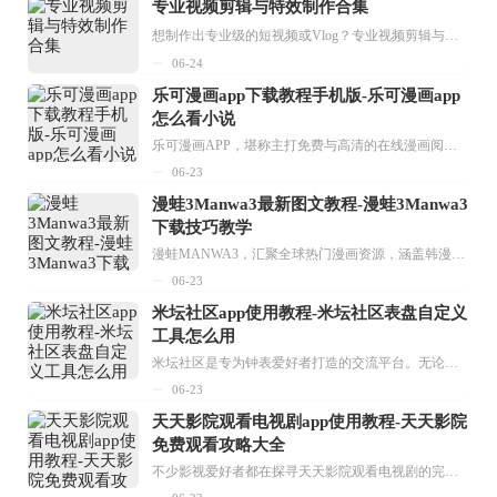
专业视频剪辑与特效制作合集
想制作出专业级的短视频或Vlog？专业视频剪辑与特效制作大全专题为你提供了从剪辑、抠像到特效包装的全套解决方案。无论是添加炫酷的片头、进行精准的视频抠图，还是制...
06-24
乐可漫画app下载教程手机版-乐可漫画app
怎么看小说
乐可漫画APP，堪称主打免费与高清的在线漫画阅读神器。其官方版提供海量完整版漫画资源，无论是国内漫画，还是日漫、韩漫、台漫、美漫等国外漫画，应有尽有，随时供你阅读。只需轻点一下，便能直接进入阅读界面。不仅如此，乐可漫画最新版本更新速度极快，在这里，你总能抢先看到全网一手漫画章节内容！...
06-23
漫蛙3Manwa3最新图文教程-漫蛙3Manwa3
下载技巧教学
漫蛙MANWA3，汇聚全球热门漫画资源，涵盖韩漫、欧美漫画、国漫等多种类型，题材丰富多样，全方位满足用户阅读喜好。它不仅是阅读平台，更是创作平台，为广大用户打造零门槛创作环境。...
06-23
米坛社区app使用教程-米坛社区表盘自定义
工具怎么用
米坛社区是专为钟表爱好者打造的交流平台。无论你是初涉钟表领域的普通爱好者，还是拥有多年收藏经验的资深玩家，都能在此找到属于自己的天地。 无需注册，就能轻松参与其中。通过专业的讨论论坛与丰富的交互功能，你可与世界各地的钟表爱好者畅快交流。若你钟情于钟表，米坛社区无疑是值得一试的理想之选。在这里，你能获取最新的手表资讯，交流见解，提升鉴赏品味，让每一块手表都成为收藏故事中重要的一部分。感兴趣的朋友，不要错过下载机会。...
06-23
天天影院观看电视剧app使用教程-天天影院
免费观看攻略大全
不少影视爱好者都在探寻天天影院观看电视剧的完整方法，结合最新平台使用规则，本篇新手入门攻略全面讲解观看渠道、检索流程、播放设置以及画面模式调整等实用内容。全文适配手机、电脑等主流设备，步骤简洁易懂，无论是初次使用的新手，还是想要优化观影体验的用户，都能参照内容快速上手，熟练掌握平台各项操作技巧，轻松畅享影视内容。...