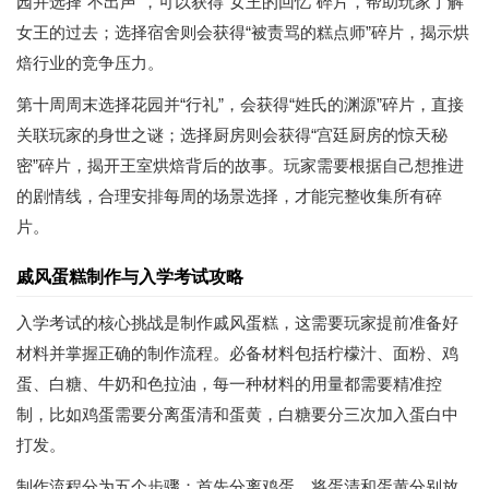
园并选择“不出声”，可以获得“女王的回忆”碎片，帮助玩家了解
女王的过去；选择宿舍则会获得“被责骂的糕点师”碎片，揭示烘
焙行业的竞争压力。
第十周周末选择花园并“行礼”，会获得“姓氏的渊源”碎片，直接
关联玩家的身世之谜；选择厨房则会获得“宫廷厨房的惊天秘
密”碎片，揭开王室烘焙背后的故事。玩家需要根据自己想推进
的剧情线，合理安排每周的场景选择，才能完整收集所有碎
片。
戚风蛋糕制作与入学考试攻略
入学考试的核心挑战是制作戚风蛋糕，这需要玩家提前准备好
材料并掌握正确的制作流程。必备材料包括柠檬汁、面粉、鸡
蛋、白糖、牛奶和色拉油，每一种材料的用量都需要精准控
制，比如鸡蛋需要分离蛋清和蛋黄，白糖要分三次加入蛋白中
打发。
制作流程分为五个步骤：首先分离鸡蛋，将蛋清和蛋黄分别放