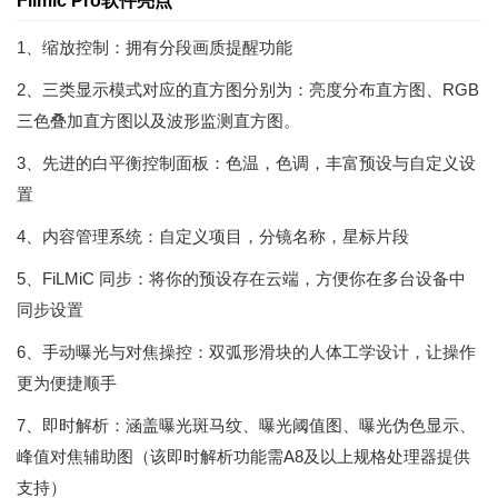
Filmic Pro软件亮点
1、缩放控制：拥有分段画质提醒功能
2、三类显示模式对应的直方图分别为：亮度分布直方图、RGB
三色叠加直方图以及波形监测直方图。
3、先进的白平衡控制面板：色温，色调，丰富预设与自定义设
置
4、内容管理系统：自定义项目，分镜名称，星标片段
5、FiLMiC 同步：将你的预设存在云端，方便你在多台设备中
同步设置
6、手动曝光与对焦操控：双弧形滑块的人体工学设计，让操作
更为便捷顺手
7、即时解析：涵盖曝光斑马纹、曝光阈值图、曝光伪色显示、
峰值对焦辅助图（该即时解析功能需A8及以上规格处理器提供
支持）