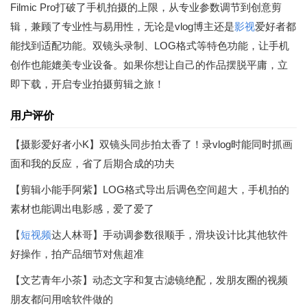
Filmic Pro打破了手机拍摄的上限，从专业参数调节到创意剪
辑，兼顾了专业性与易用性，无论是vlog博主还是
影视
爱好者都
能找到适配功能。双镜头录制、LOG格式等特色功能，让手机
创作也能媲美专业设备。如果你想让自己的作品摆脱平庸，立
即下载，开启专业拍摄剪辑之旅！
用户评价
【摄影爱好者小K】双镜头同步拍太香了！录vlog时能同时抓画
面和我的反应，省了后期合成的功夫
【剪辑小能手阿紫】LOG格式导出后调色空间超大，手机拍的
素材也能调出电影感，爱了爱了
【
短视频
达人林哥】手动调参数很顺手，滑块设计比其他软件
好操作，拍产品细节对焦超准
【文艺青年小茶】动态文字和复古滤镜绝配，发朋友圈的视频
朋友都问用啥软件做的