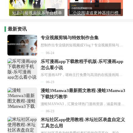
短剧与短视频娱乐平台榜单
小说阅读追更神器排行榜
最新资讯
专业视频剪辑与特效制作合集
想制作出专业级的短视频或Vlog？专业视频剪辑与特效制作大全专题为你提供了从剪辑、抠像到特效包装的全套解决方案。无论是添加炫酷的片头、进行精准的视频抠图，还是制...
06-24
乐可漫画app下载教程手机版-乐可漫画app
怎么看小说
乐可漫画APP，堪称主打免费与高清的在线漫画阅读神器。其官方版提供海量完整版漫画资源，无论是国内漫画，还是日漫、韩漫、台漫、美漫等国外漫画，应有尽有，随时供你阅读。只需轻点一下，便能直接进入阅读界面。不仅如此，乐可漫画最新版本更新速度极快，在这里，你总能抢先看到全网一手漫画章节内容！...
06-23
漫蛙3Manwa3最新图文教程-漫蛙3Manwa3
下载技巧教学
漫蛙MANWA3，汇聚全球热门漫画资源，涵盖韩漫、欧美漫画、国漫等多种类型，题材丰富多样，全方位满足用户阅读喜好。它不仅是阅读平台，更是创作平台，为广大用户打造零门槛创作环境。...
06-23
米坛社区app使用教程-米坛社区表盘自定义
工具怎么用
米坛社区是专为钟表爱好者打造的交流平台。无论你是初涉钟表领域的普通爱好者，还是拥有多年收藏经验的资深玩家，都能在此找到属于自己的天地。 无需注册，就能轻松参与其中。通过专业的讨论论坛与丰富的交互功能，你可与世界各地的钟表爱好者畅快交流。若你钟情于钟表，米坛社区无疑是值得一试的理想之选。在这里，你能获取最新的手表资讯，交流见解，提升鉴赏品味，让每一块手表都成为收藏故事中重要的一部分。感兴趣的朋友，不要错过下载机会。...