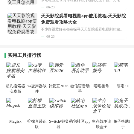
06-23
天天影院观看电视剧app使用教程-天天影院
免费观看攻略大全
不少影视爱好者都在探寻天天影院观看电视剧的完整方法，结合最新平台使用规则，本篇新手入门攻略全面讲解观看渠道、检索流程、播放设置以及画面模式调整等实用内容。全文适配手机、电脑等主流设备，步骤简洁易懂，无论是初次使用的新手，还是想要优化观影体验的用户，都能参照内容快速上手，熟练掌握平台各项操作技巧，轻松畅享影视内容。...
06-23
实用工具排行榜
超凡搜索器
xa变声器软
韩爱豆2026
微信语音助
嗒嗒拨号
萌宅3.0
安卓版
件
手
Magisk
柠檬直装正
Switch模拟
萌宅社区app
生存战争论
兔子换肤助
版
器
坛盒子
手