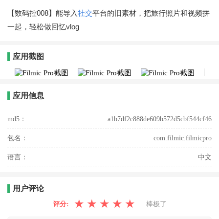
【数码控008】能导入
社交
平台的旧素材，把旅行照片和视频拼
一起，轻松做回忆vlog
应用截图
应用信息
md5：
a1b7df2c888de609b572d5cbf544cf46
包名：
com.filmic.filmicpro
语言：
中文
用户评论
★
★
★
★
★
评分:
棒极了