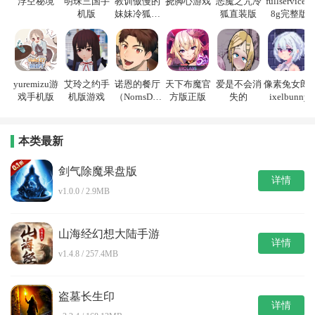
浮空秘境
明珠三国手
教训傲慢的
挠脚心游戏
恶魔之咒冷
fullservice1.
机版
妹妹冷狐游
狐直装版
8g完整版
戏
yuremizu游
艾玲之约手
诺恩的餐厅
天下布魔官
爱是不会消
像素兔女郎p
戏手机版
机版游戏
（NornsDin
方版正版
失的
ixelbunny
e）
本类最新
剑气除魔果盘版
详情
v1.0.0 / 2.9MB
山海经幻想大陆手游
详情
v1.4.8 / 257.4MB
盗墓长生印
详情