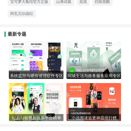
这些RPG游戏就是你的不二之
宝可梦大集结官方正版
山海试炼
花戎
烈焰觉醒
选，快来开启你的冒险之旅
吧！
阿瓦贝尔战纪
最新专题
系统监控与硬件管理软件专区
同城生活与政务服务应用专区
短剧与短视频娱乐平台榜单
小说阅读追更神器排行榜