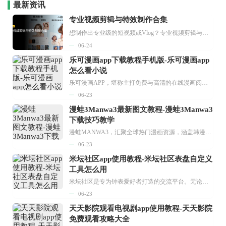
最新资讯
专业视频剪辑与特效制作合集
想制作出专业级的短视频或Vlog？专业视频剪辑与特效制作大全专题为你提供了从剪辑、抠像到特效包装的全套解决方案。无论是添加炫酷的片头、进行精准的视频抠图，还是制...
06-24
乐可漫画app下载教程手机版-乐可漫画app
怎么看小说
乐可漫画APP，堪称主打免费与高清的在线漫画阅读神器。其官方版提供海量完整版漫画资源，无论是国内漫画，还是日漫、韩漫、台漫、美漫等国外漫画，应有尽有，随时供你阅读。只需轻点一下，便能直接进入阅读界面。不仅如此，乐可漫画最新版本更新速度极快，在这里，你总能抢先看到全网一手漫画章节内容！...
06-23
漫蛙3Manwa3最新图文教程-漫蛙3Manwa3
下载技巧教学
漫蛙MANWA3，汇聚全球热门漫画资源，涵盖韩漫、欧美漫画、国漫等多种类型，题材丰富多样，全方位满足用户阅读喜好。它不仅是阅读平台，更是创作平台，为广大用户打造零门槛创作环境。...
06-23
米坛社区app使用教程-米坛社区表盘自定义
工具怎么用
米坛社区是专为钟表爱好者打造的交流平台。无论你是初涉钟表领域的普通爱好者，还是拥有多年收藏经验的资深玩家，都能在此找到属于自己的天地。 无需注册，就能轻松参与其中。通过专业的讨论论坛与丰富的交互功能，你可与世界各地的钟表爱好者畅快交流。若你钟情于钟表，米坛社区无疑是值得一试的理想之选。在这里，你能获取最新的手表资讯，交流见解，提升鉴赏品味，让每一块手表都成为收藏故事中重要的一部分。感兴趣的朋友，不要错过下载机会。...
06-23
天天影院观看电视剧app使用教程-天天影院
免费观看攻略大全