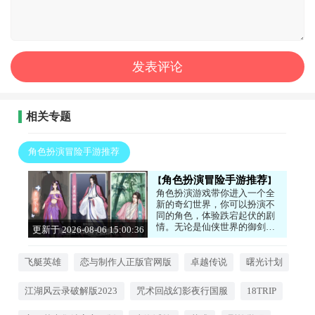
相关专题
角色扮演冒险手游推荐
角色扮演冒险手游推荐
角色扮演游戏带你进入一个全
新的奇幻世界，你可以扮演不
同的角色，体验跌宕起伏的剧
情。无论是仙侠世界的御剑飞
更新于 2026-08-06 15:00:36
行，还是末日世界的艰难求
生，你都能在游戏中找到沉浸
感。这类游戏通常拥有丰富的
飞艇英雄
恋与制作人正版官网版
卓越传说
曙光计划
养成系统和庞大的世界观，你
可以自由探索，结交伙伴，不
江湖风云录破解版2023
咒术回战幻影夜行国服
18TRIP
断提升自己的实力。如果你喜
欢听故事、体验不同人生，那