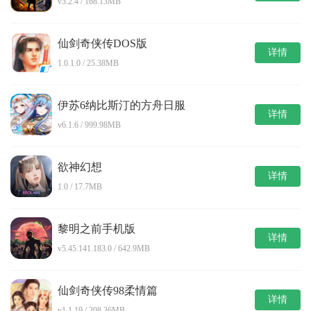
v3.2.4 / 168.13MB
仙剑奇侠传DOS版
详情
1.0.1.0 / 25.38MB
伊苏6纳比斯汀的方舟日服
详情
v6.1.6 / 999.98MB
欲神幻想
详情
1.0 / 17.7MB
黎明之前手机版
详情
v5.45.141.183.0 / 642.9MB
仙剑奇侠传98柔情篇
详情
v1.1.19 / 208.36MB