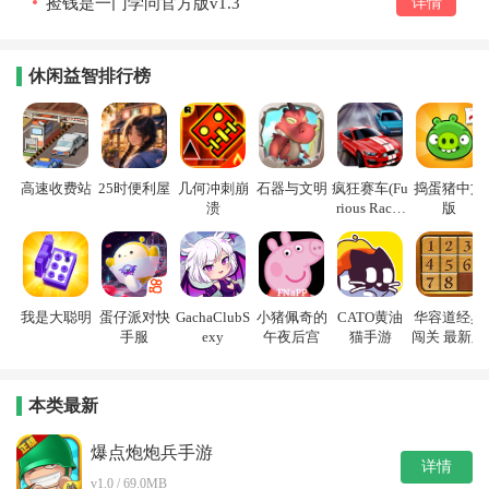
捡钱是一门学问官方版v1.3
详情
休闲益智排行榜
高速收费站
25时便利屋
几何冲刺崩
石器与文明
疯狂赛车(Fu
捣蛋猪中文
溃
rious Racin
版
g)
我是大聪明
蛋仔派对快
GachaClubS
小猪佩奇的
CATO黄油
华容道经典
手服
exy
午夜后宫
猫手游
闯关 最新版
本类最新
爆点炮炮兵手游
详情
v1.0 / 69.0MB