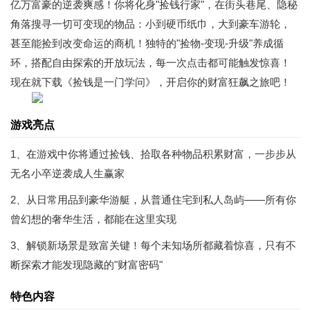
亿万富豪的逆袭爽感！你将化身"捡钱行家"，在街头巷尾、隐秘
角落搜寻一切可变现的物品：小到硬币纸巾，大到豪车游轮，
甚至能捡到改变命运的商机！独特的"捡物-变现-升级"养成循
环，搭配自由探索的开放玩法，每一次点击都可能触发惊喜！
现在就下载《捡钱是一门学问》，开启你的财富狂飙之旅吧！
游戏亮点
1、在游戏中你将通过捡钱、拾取各种物品积累财富，一步步从
无名小卒逆袭成人生赢家
2、从日常用品到豪华游艇，从普通住宅到私人岛屿——所有你
曾幻想的奢华生活，都能在这里实现
3、解锁新场景是致富关键！每个未知场所都藏着惊喜，只有不
断探索才能发现隐藏的"财富密码"
特色内容