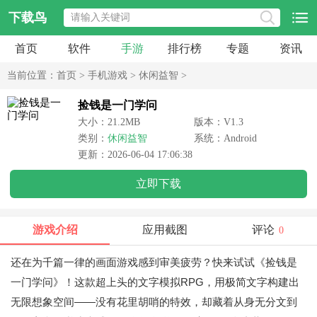
下载鸟
首页
软件
手游
排行榜
专题
资讯
当前位置：
首页
>
手机游戏
>
休闲益智
>
捡钱是一门学问
大小：21.2MB
版本：V1.3
类别：
休闲益智
系统：Android
更新：2026-06-04 17:06:38
立即下载
游戏介绍
应用截图
评论
0
还在为千篇一律的画面游戏感到审美疲劳？快来试试《捡钱是
一门学问》！这款超上头的文字模拟RPG，用极简文字构建出
无限想象空间——没有花里胡哨的特效，却藏着从身无分文到