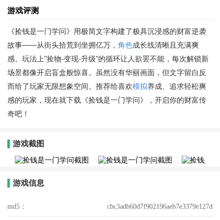
游戏评测
《捡钱是一门学问》用极简文字构建了极具沉浸感的财富逆袭
故事——从街头拾荒到坐拥亿万，
角色
成长线清晰且充满爽
感。玩法上"捡物-变现-升级"的循环让人欲罢不能，每次解锁新
场景都像开启盲盒般惊喜。虽然没有华丽画面，但文字留白反
而给了玩家无限想象空间。推荐给喜欢
模拟
养成、追求轻松爽
感的玩家，现在就下载《捡钱是一门学问》，开启你的财富传
奇吧！
游戏截图
游戏信息
md5：
cbc3adb60d7f902196aeb7e3379e127d