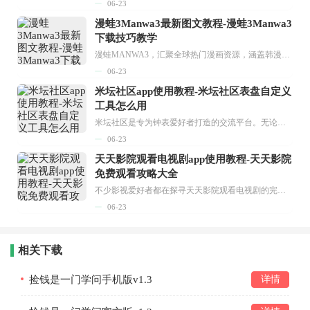
06-23
漫蛙3Manwa3最新图文教程-漫蛙3Manwa3
下载技巧教学
漫蛙MANWA3，汇聚全球热门漫画资源，涵盖韩漫、欧美漫画、国漫等多种类型，题材丰富多样，全方位满足用户阅读喜好。它不仅是阅读平台，更是创作平台，为广大用户打造零门槛创作环境。...
06-23
米坛社区app使用教程-米坛社区表盘自定义
工具怎么用
米坛社区是专为钟表爱好者打造的交流平台。无论你是初涉钟表领域的普通爱好者，还是拥有多年收藏经验的资深玩家，都能在此找到属于自己的天地。 无需注册，就能轻松参与其中。通过专业的讨论论坛与丰富的交互功能，你可与世界各地的钟表爱好者畅快交流。若你钟情于钟表，米坛社区无疑是值得一试的理想之选。在这里，你能获取最新的手表资讯，交流见解，提升鉴赏品味，让每一块手表都成为收藏故事中重要的一部分。感兴趣的朋友，不要错过下载机会。...
06-23
天天影院观看电视剧app使用教程-天天影院
免费观看攻略大全
不少影视爱好者都在探寻天天影院观看电视剧的完整方法，结合最新平台使用规则，本篇新手入门攻略全面讲解观看渠道、检索流程、播放设置以及画面模式调整等实用内容。全文适配手机、电脑等主流设备，步骤简洁易懂，无论是初次使用的新手，还是想要优化观影体验的用户，都能参照内容快速上手，熟练掌握平台各项操作技巧，轻松畅享影视内容。...
06-23
相关下载
捡钱是一门学问手机版v1.3
详情