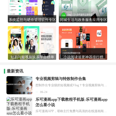
系统监控与硬件管理软件专区
同城生活与政务服务应用专区
短剧与短视频娱乐平台榜单
小说阅读追更神器排行榜
最新资讯
专业视频剪辑与特效制作合集
想制作出专业级的短视频或Vlog？专业视频剪辑与特效制作大全专题为你提供了从剪辑、抠像到特效包装的全套解决方案。无论是添加炫酷的片头、进行精准的视频抠图，还是制...
06-24
乐可漫画app下载教程手机版-乐可漫画app
怎么看小说
乐可漫画APP，堪称主打免费与高清的在线漫画阅读神器。其官方版提供海量完整版漫画资源，无论是国内漫画，还是日漫、韩漫、台漫、美漫等国外漫画，应有尽有，随时供你阅读。只需轻点一下，便能直接进入阅读界面。不仅如此，乐可漫画最新版本更新速度极快，在这里，你总能抢先看到全网一手漫画章节内容！...