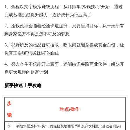
1、全程以文字模拟赚钱历程：从拜师学"捡钱技巧"开始，通过
完成基础挑战提升能力，逐步成长为行业高手
2、捡钱效率会随着经验快速提升，只要坚持目标，从一无所有
到身家亿万不再是遥不可及的梦想
3、视野所及的物品皆可拾取，眨眼间就能兑换成真金白银，让
你真正实现"想买就买"的自由
4、努力奋斗不仅能开上豪车，还能结识各路商业伙伴，组队开
启更大规模的财富计划
新手快速上手攻略
步
地点/操作
骤
1
初始场景选择"街头"，优先拾取地面硬币和废弃饮料瓶（基础变现快）