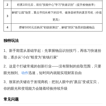
2
积累100元后，前往"技能中心"
学习
"快速识别"（提升捡物效率）
解锁"公园"场景，重点寻找长椅下的旧书、健身器材旁的废弃耳机（价值
3
更高）
4
攒够5000元后购买"初级探测仪"，解锁"郊区"场景的隐藏物品
独特玩法
1、新手期需从基础学起：先掌握物品识别技巧，再练习快速拾
取，逐步从"小白"蜕变为"捡钱行家"
2、这是个打破常规的创新行业——没有限制的拾取范围，只要
眼光独到、
动作
迅速，短时间内就能实现财富自由
3、致富的关键在于发现商机：把别人眼中的"废品"变成宝贝，
你的眼光和变现能力会随着经验持续升级
常见问题