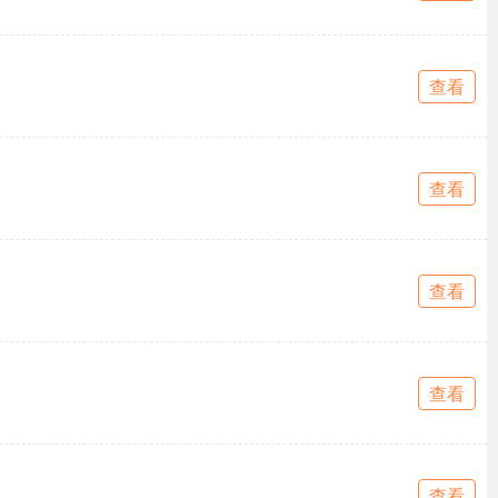
查看
查看
查看
查看
查看