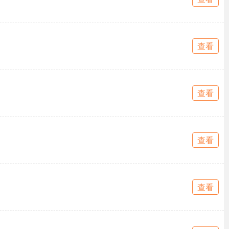
查看
查看
查看
查看