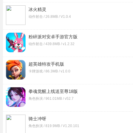
冰火精灵
动作射击 / 26.8MB / V1.0.4
粉碎派对安卓手游官方版
动作射击 / 439.8MB / v1.2.32
超英雄特攻手机版
卡牌游戏 / 86.3MB / v1.0.0
拳魂觉醒上线送至尊18版
角色扮演 / 961.01MB / v52.7
骑士冲呀
角色扮演 / 819.9MB / V1.20.101