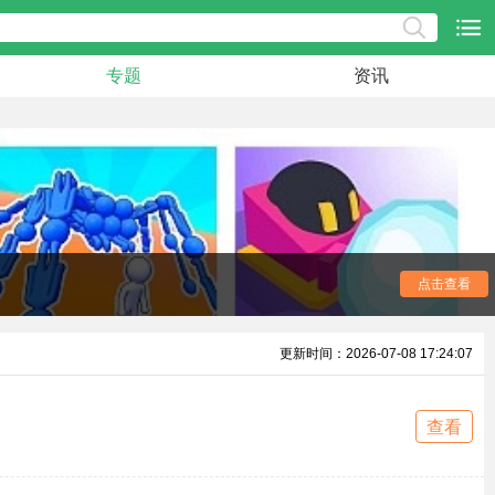
专题
资讯
验到与真人斗智斗勇的乐趣。游戏节奏快，社交性强，每一
点击查看
更新时间：2026-07-08 17:24:07
查看