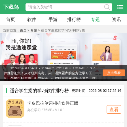
下载鸟
首页
软件
手游
排行榜
专题
资讯
当前位置：
首页
>
专题
> 适合学生党的学习软件排行榜
备考路上资料太多，不知从何下手？适合学生党的学习软
件推荐汇集了从考研到高考、从口语到题库的全方位学习工
点击查看
具。你可以利用碎片时间刷题，也可以跟着网课系统复习，还
能随时记录重点笔记。这些软件界面清爽，功能直击学习痛
点，没有花哨的社交功能干扰，帮你把每一分钟都用在提分
适合学生党的学习软件排行榜
更新时间：2026-08-02 17:25:16
上。
卡皮巴拉单词相机软件正版
查看
办公学习 / 75MB / V1.0.1