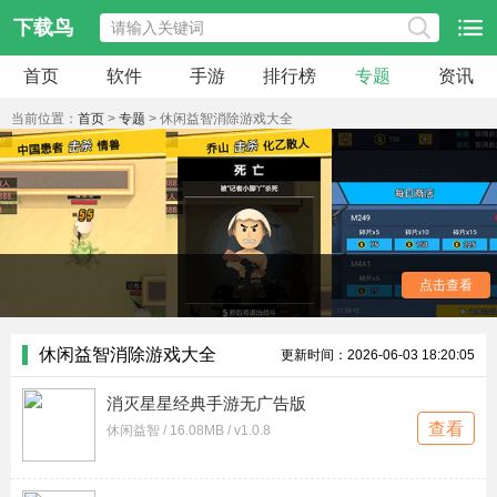
下载鸟
首页
软件
手游
排行榜
专题
资讯
当前位置：
首页
>
专题
> 休闲益智消除游戏大全
生活压力大？来几局轻松有趣的消除游戏吧！这里汇集了
点击查看
多种玩法的消除佳作，有经典的开心水果消消乐、创意十足的
憨憨爱消除，还有结合了策略与消除的妙连千军。无论你是想
打发碎片时间，还是想挑战高分，都能在这里找到乐趣。画面
休闲益智消除游戏大全
更新时间：2026-06-03 18:20:05
清新，音效治愈，操作简单易上手，让你在指尖滑动中释放压
力，收获满满成就感。喜欢这类的朋友，不要错过。
消灭星星经典手游无广告版
查看
休闲益智 / 16.08MB / v1.0.8