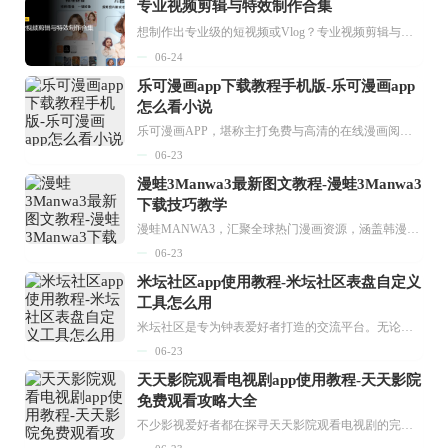
专业视频剪辑与特效制作合集
想制作出专业级的短视频或Vlog？专业视频剪辑与特效制作大全专题为你提供了从剪辑、抠像到特效包装的全套解决方案。无论是添加炫酷的片头、进行精准的视频抠图，还是制...
06-24
乐可漫画app下载教程手机版-乐可漫画app
怎么看小说
乐可漫画APP，堪称主打免费与高清的在线漫画阅读神器。其官方版提供海量完整版漫画资源，无论是国内漫画，还是日漫、韩漫、台漫、美漫等国外漫画，应有尽有，随时供你阅读。只需轻点一下，便能直接进入阅读界面。不仅如此，乐可漫画最新版本更新速度极快，在这里，你总能抢先看到全网一手漫画章节内容！...
06-23
漫蛙3Manwa3最新图文教程-漫蛙3Manwa3
下载技巧教学
漫蛙MANWA3，汇聚全球热门漫画资源，涵盖韩漫、欧美漫画、国漫等多种类型，题材丰富多样，全方位满足用户阅读喜好。它不仅是阅读平台，更是创作平台，为广大用户打造零门槛创作环境。...
06-23
米坛社区app使用教程-米坛社区表盘自定义
工具怎么用
米坛社区是专为钟表爱好者打造的交流平台。无论你是初涉钟表领域的普通爱好者，还是拥有多年收藏经验的资深玩家，都能在此找到属于自己的天地。 无需注册，就能轻松参与其中。通过专业的讨论论坛与丰富的交互功能，你可与世界各地的钟表爱好者畅快交流。若你钟情于钟表，米坛社区无疑是值得一试的理想之选。在这里，你能获取最新的手表资讯，交流见解，提升鉴赏品味，让每一块手表都成为收藏故事中重要的一部分。感兴趣的朋友，不要错过下载机会。...
06-23
天天影院观看电视剧app使用教程-天天影院
免费观看攻略大全
不少影视爱好者都在探寻天天影院观看电视剧的完整方法，结合最新平台使用规则，本篇新手入门攻略全面讲解观看渠道、检索流程、播放设置以及画面模式调整等实用内容。全文适配手机、电脑等主流设备，步骤简洁易懂，无论是初次使用的新手，还是想要优化观影体验的用户，都能参照内容快速上手，熟练掌握平台各项操作技巧，轻松畅享影视内容。...