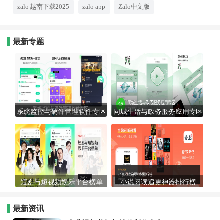
件支持文字、语音、高清视频
zalo 越南下载2025
zalo app
Zalo中文版
通话与群聊，弱网环境下连接
稳定，同时内置 ZaloPay 支
付、政务服务入口与公众号系
统，满足社交、办公与生活服
最新专题
务多元需求。专区收录历史全
版本与最新优化版，安装包纯
净无捆绑，提供注册与使用教
程，一键安装即可无缝对接越
南社交生态，高效联络本地好
友与客户，抢占东南亚市场沟
通先机。
系统监控与硬件管理软件专区
同城生活与政务服务应用专区
短剧与短视频娱乐平台榜单
小说阅读追更神器排行榜
最新资讯