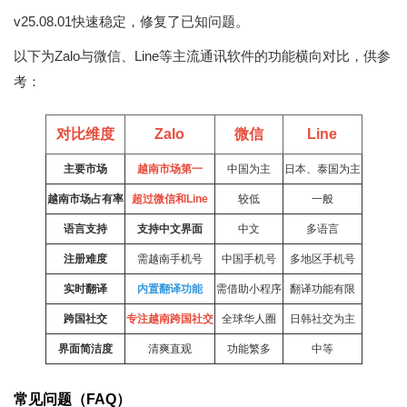
v25.08.01快速稳定，修复了已知问题。
以下为Zalo与微信、Line等主流通讯软件的功能横向对比，供参
考：
对比维度
Zalo
微信
Line
主要市场
越南市场第一
中国为主
日本、泰国为主
越南市场占有率
超过微信和Line
较低
一般
语言支持
支持中文界面
中文
多语言
注册难度
需越南手机号
中国手机号
多地区手机号
实时翻译
内置翻译功能
需借助小程序
翻译功能有限
跨国社交
专注越南跨国社交
全球华人圈
日韩社交为主
界面简洁度
清爽直观
功能繁多
中等
常见问题（FAQ）