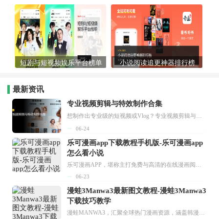
短剧与短视频娱乐平台榜单
小说阅读追更神器排行榜
最新资讯
专业视频剪辑与特效制作合集
想制作出专业级的短视频或Vlog？专业视频剪辑与特效制作大全专题为你提供了从剪辑、抠像到特效包装的全套解决方案。无论是添加炫酷的片头、进行精准的视频抠图，还是制...
06-24
乐可漫画app下载教程手机版-乐可漫画app
怎么看小说
乐可漫画APP，堪称主打免费与高清的在线漫画阅读神器。其官方版提供海量完整版漫画资源，无论是国内漫画，还是日漫、韩漫、台漫、美漫等国外漫画，应有尽有，随时供你阅读。只需轻点一下，便能直接进入阅读界面。不仅如此，乐可漫画最新版本更新速度极快，在这里，你总能抢先看到全网一手漫画章节内容！...
06-23
漫蛙3Manwa3最新图文教程-漫蛙3Manwa3
下载技巧教学
漫蛙MANWA3，汇聚全球热门漫画资源，涵盖韩漫、欧美漫画、国漫等多种类型，题材丰富多样，全方位满足用户阅读喜好。它不仅是阅读平台，更是创作平台，为广大用户打造零门槛创作环境。...