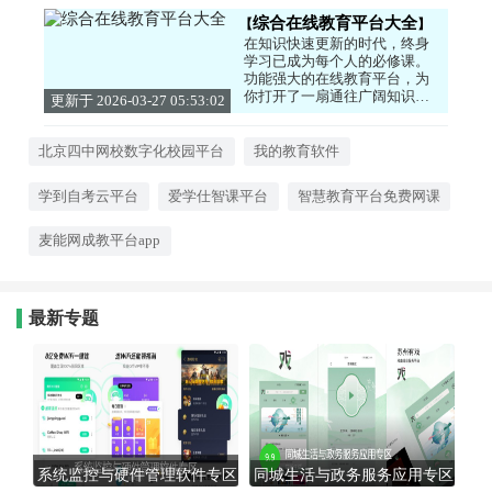
综合在线教育平台大全
在知识快速更新的时代，终身
学习已成为每个人的必修课。
功能强大的在线教育平台，为
你打开了一扇通往广阔知识世
更新于 2026-03-27 05:53:02
界的大门。这里汇聚了从学前
教育到职业技能，从通识素养
到专业深造的丰富课程。网络
北京四中网校数字化校园平台
我的教育软件
学习app下载让你可以随时随
地，利用碎片化时间向顶尖老
学到自考云平台
爱学仕智课平台
智慧教育平台免费网课
师和行业专家学习。高清视
频、直播互动、在线测验、学
习社区等功能，让学习过程不
麦能网成教平台app
再枯燥，充满互动与趣味。无
论是为了个人提升、职业转
型，还是辅导孩子学业，一个
好的在线教育平台都是你最得
最新专题
力的助手。投资自己，永远是
最明智的选择，立即开启你的
高效学习之旅吧。
系统监控与硬件管理软件专区
同城生活与政务服务应用专区