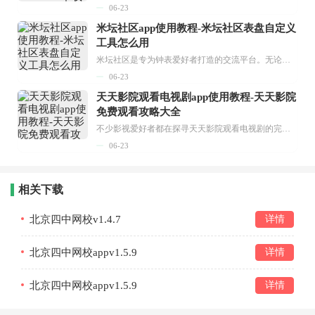
06-23
米坛社区app使用教程-米坛社区表盘自定义
工具怎么用
米坛社区是专为钟表爱好者打造的交流平台。无论你是初涉钟表领域的普通爱好者，还是拥有多年收藏经验的资深玩家，都能在此找到属于自己的天地。 无需注册，就能轻松参与其中。通过专业的讨论论坛与丰富的交互功能，你可与世界各地的钟表爱好者畅快交流。若你钟情于钟表，米坛社区无疑是值得一试的理想之选。在这里，你能获取最新的手表资讯，交流见解，提升鉴赏品味，让每一块手表都成为收藏故事中重要的一部分。感兴趣的朋友，不要错过下载机会。...
06-23
天天影院观看电视剧app使用教程-天天影院
免费观看攻略大全
不少影视爱好者都在探寻天天影院观看电视剧的完整方法，结合最新平台使用规则，本篇新手入门攻略全面讲解观看渠道、检索流程、播放设置以及画面模式调整等实用内容。全文适配手机、电脑等主流设备，步骤简洁易懂，无论是初次使用的新手，还是想要优化观影体验的用户，都能参照内容快速上手，熟练掌握平台各项操作技巧，轻松畅享影视内容。...
06-23
相关下载
北京四中网校v1.4.7
详情
北京四中网校appv1.5.9
详情
北京四中网校appv1.5.9
详情