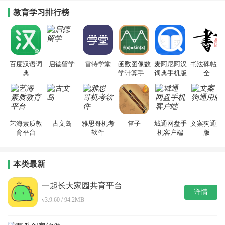
教育学习排行榜
百度汉语词
启德留学
雷特学堂
函数图像数
麦阿尼阿汉
书法碑帖大
典
学计算手机
词典手机版
全
版
艺海素质教
古文岛
雅思哥机考
笛子
城通网盘手
文案狗通用
育平台
软件
机客户端
版
本类最新
一起长大家园共育平台
详情
v3.9.60 / 94.2MB