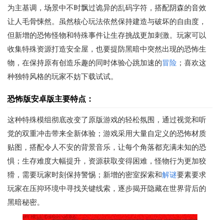
为主基调，场景中不时飘过诡异的乱码字符，搭配阴森的音效
让人毛骨悚然。虽然核心玩法依然保持建造与破坏的自由度，
但新增的恐怖怪物和特殊事件让生存挑战更加刺激。玩家可以
收集特殊资源打造安全屋，也要提防黑暗中突然出现的恐怖生
物，在保持原有创造乐趣的同时体验心跳加速的
冒险
；喜欢这
种独特风格的玩家不妨下载试试。
恐怖版安卓版主要特点：
这种特殊模组彻底改变了原版游戏的轻松氛围，通过视觉和听
觉的双重冲击带来全新体验；游戏采用大量自定义的恐怖材质
贴图，搭配令人不安的背景音乐，让每个角落都充满未知的恐
惧；生存难度大幅提升，资源获取变得困难，怪物行为更加狡
猾，需要玩家时刻保持警惕；新增的密室探索和
解谜
要素要求
玩家在压抑环境中寻找关键线索，逐步揭开隐藏在世界背后的
黑暗秘密。