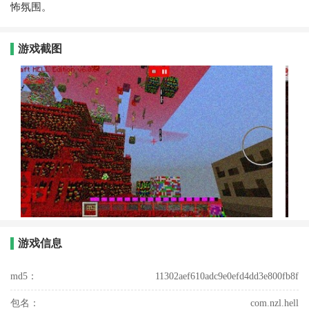
怖氛围。
游戏截图
游戏信息
md5：
11302aef610adc9e0efd4dd3e800fb8f
包名：
com.nzl.hell