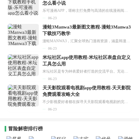
怎么看小说
乐可漫画APP，堪称主打免费与高清的在线漫画阅读神器。其官方版提供海量完整版漫画资源，无论是国内漫画，还是日漫、韩漫、台漫、美漫等国外漫画，应有尽有，随时供你阅读。只需轻点一下，便能直接进入阅读界面。不仅如此，乐可漫画最新版本更新速度极快，在这里，你总能抢先看到全网一手漫画章节内容！...
06-23
漫蛙3Manwa3最新图文教程-漫蛙3Manwa3
下载技巧教学
漫蛙MANWA3，汇聚全球热门漫画资源，涵盖韩漫、欧美漫画、国漫等多种类型，题材丰富多样，全方位满足用户阅读喜好。它不仅是阅读平台，更是创作平台，为广大用户打造零门槛创作环境。...
06-23
米坛社区app使用教程-米坛社区表盘自定义
工具怎么用
米坛社区是专为钟表爱好者打造的交流平台。无论你是初涉钟表领域的普通爱好者，还是拥有多年收藏经验的资深玩家，都能在此找到属于自己的天地。 无需注册，就能轻松参与其中。通过专业的讨论论坛与丰富的交互功能，你可与世界各地的钟表爱好者畅快交流。若你钟情于钟表，米坛社区无疑是值得一试的理想之选。在这里，你能获取最新的手表资讯，交流见解，提升鉴赏品味，让每一块手表都成为收藏故事中重要的一部分。感兴趣的朋友，不要错过下载机会。...
06-23
天天影院观看电视剧app使用教程-天天影院
免费观看攻略大全
不少影视爱好者都在探寻天天影院观看电视剧的完整方法，结合最新平台使用规则，本篇新手入门攻略全面讲解观看渠道、检索流程、播放设置以及画面模式调整等实用内容。全文适配手机、电脑等主流设备，步骤简洁易懂，无论是初次使用的新手，还是想要优化观影体验的用户，都能参照内容快速上手，熟练掌握平台各项操作技巧，轻松畅享影视内容。...
06-23
冒险解密排行榜