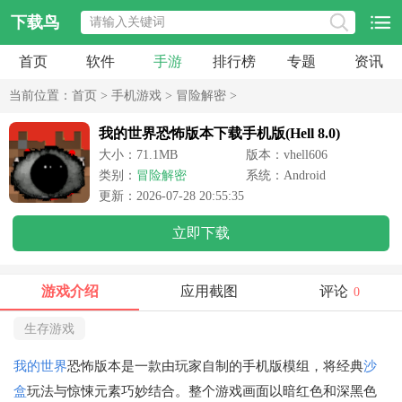
下载鸟
首页
软件
手游
排行榜
专题
资讯
当前位置：
首页
>
手机游戏
>
冒险解密
>
我的世界恐怖版本下载手机版(Hell 8.0)
大小：71.1MB
版本：vhell606
类别：
冒险解密
系统：Android
更新：2026-07-28 20:55:35
立即下载
游戏介绍
应用截图
评论
0
生存游戏
我的世界
恐怖版本是一款由玩家自制的手机版模组，将经典
沙
盒
玩法与惊悚元素巧妙结合。整个游戏画面以暗红色和深黑色