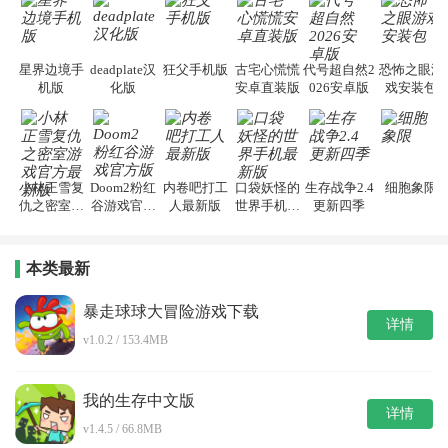
星界边境手
deadplate汉
狂父手机版
古宅心慌慌
代号超自然2
恐怖之眼游
机版
化版
安卓直装版
026安卓版
戏安装包
小林正雪复
Doom2粉红
内卷吧打工
口袋妖怪的
生存战争2.4
细胞象限
仇之密室游
谷游戏官方
人最新版
世界手机最
更新四季
戏官方最新
版
新版
版
本类最新
暴走球球大冒险游戏下载
详情
v1.0.2 / 153.4MB
我的生存中文版
详情
v1.4.5 / 66.8MB