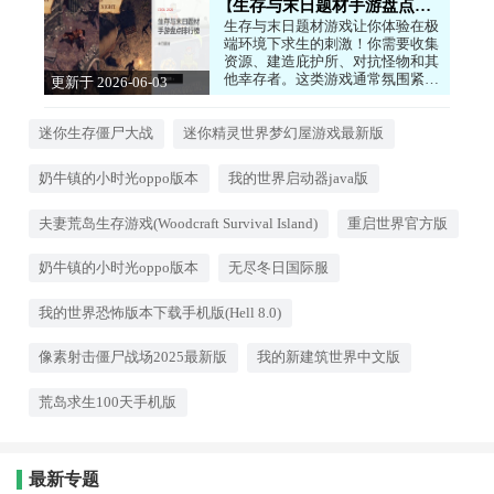
生存与末日题材手游盘点排行榜
生存与末日题材游戏让你体验在极
端环境下求生的刺激！你需要收集
资源、建造庇护所、对抗怪物和其
他幸存者。这类游戏通常氛围紧
更新于 2026-06-03
张，每一步都充满了未知和危险，
18:02:05
非常考验你的策略和应变能力。从
僵尸遍地的废土到冰天雪地的绝
迷你生存僵尸大战
迷你精灵世界梦幻屋游戏最新版
境，每一次成功活下来都是一次巨
大的胜利。如果你喜欢挑战和冒
奶牛镇的小时光oppo版本
我的世界启动器java版
险，想要体验绝境求生的快感，那
这些生存游戏绝对能让你沉浸其
中！
夫妻荒岛生存游戏(Woodcraft Survival Island)
重启世界官方版
奶牛镇的小时光oppo版本
无尽冬日国际服
我的世界恐怖版本下载手机版(Hell 8.0)
像素射击僵尸战场2025最新版
我的新建筑世界中文版
荒岛求生100天手机版
最新专题