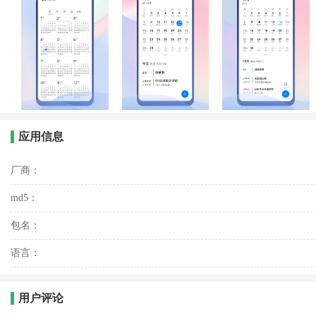
应用信息
厂商：
md5：
包名：
语言：
用户评论