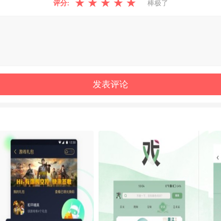
★
★
★
★
★
评分:
棒极了