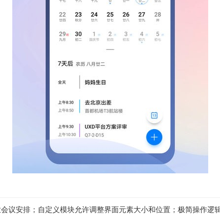
业会议安排；自定义模块允许调整界面元素大小和位置；极简操作逻