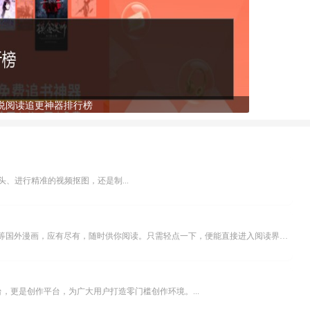
说阅读追更神器排行榜
、进行精准的视频抠图，还是制...
乐可漫画APP，堪称主打免费与高清的在线漫画阅读神器。其官方版提供海量完整版漫画资源，无论是国内漫画，还是日漫、韩漫、台漫、美漫等国外漫画，应有尽有，随时供你阅读。只需轻点一下，便能直接进入阅读界面。不仅如此，乐可漫画最新版本更新速度极快，在这里，你总能抢先看到全网一手漫画章节内容！...
，更是创作平台，为广大用户打造零门槛创作环境。...