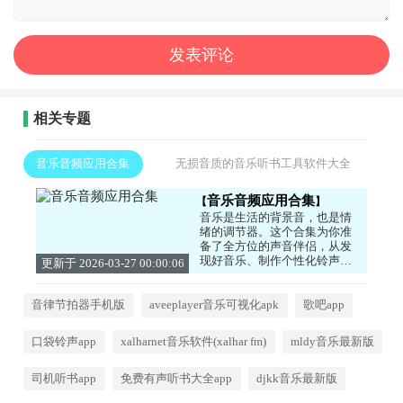
相关专题
音乐音频应用合集
无损音质的音乐听书工具软件大全
音乐音频应用合集
音乐是生活的背景音，也是情
绪的调节器。这个合集为你准
备了全方位的声音伴侣，从发
现好音乐、制作个性化铃声，
更新于 2026-03-27 00:00:06
到畅听有声书和播客。收录全
面的手机音乐播放器拥有海量
曲库，能根据你的心情和场景
音律节拍器手机版
aveeplayer音乐可视化apk
歌吧app
智能生成歌单，带来沉浸式的
听觉体验。如果你喜欢用耳
口袋铃声app
xalharnet音乐软件(xalhar fm)
mldy音乐最新版
朵“阅读”，丰富的听书铃声工
具能让你在通勤、运动时吸收
知识、聆听故事。此外，你还
司机听书app
免费有声听书大全app
djkk音乐最新版
可以轻松剪辑喜欢的音乐片