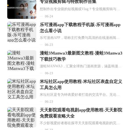
专业视频剪辑与特效制作合集
想制作出专业级的短视频或Vlog？专业视频剪辑与特效制作大全专题为你提供了从剪辑、抠像到特效包装的全套解决方案。无论是添加炫酷的片头、进行精准的视频抠图，还是制...
06-24
乐可漫画app下载教程手机版-乐可漫画app
怎么看小说
乐可漫画APP，堪称主打免费与高清的在线漫画阅读神器。其官方版提供海量完整版漫画资源，无论是国内漫画，还是日漫、韩漫、台漫、美漫等国外漫画，应有尽有，随时供你阅读。只需轻点一下，便能直接进入阅读界面。不仅如此，乐可漫画最新版本更新速度极快，在这里，你总能抢先看到全网一手漫画章节内容！...
06-23
漫蛙3Manwa3最新图文教程-漫蛙3Manwa3
下载技巧教学
漫蛙MANWA3，汇聚全球热门漫画资源，涵盖韩漫、欧美漫画、国漫等多种类型，题材丰富多样，全方位满足用户阅读喜好。它不仅是阅读平台，更是创作平台，为广大用户打造零门槛创作环境。...
06-23
米坛社区app使用教程-米坛社区表盘自定义
工具怎么用
米坛社区是专为钟表爱好者打造的交流平台。无论你是初涉钟表领域的普通爱好者，还是拥有多年收藏经验的资深玩家，都能在此找到属于自己的天地。 无需注册，就能轻松参与其中。通过专业的讨论论坛与丰富的交互功能，你可与世界各地的钟表爱好者畅快交流。若你钟情于钟表，米坛社区无疑是值得一试的理想之选。在这里，你能获取最新的手表资讯，交流见解，提升鉴赏品味，让每一块手表都成为收藏故事中重要的一部分。感兴趣的朋友，不要错过下载机会。...
06-23
天天影院观看电视剧app使用教程-天天影院
免费观看攻略大全
不少影视爱好者都在探寻天天影院观看电视剧的完整方法，结合最新平台使用规则，本篇新手入门攻略全面讲解观看渠道、检索流程、播放设置以及画面模式调整等实用内容。全文适配手机、电脑等主流设备，步骤简洁易懂，无论是初次使用的新手，还是想要优化观影体验的用户，都能参照内容快速上手，熟练掌握平台各项操作技巧，轻松畅享影视内容。...