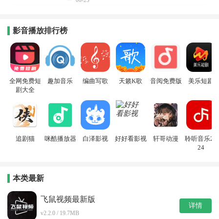
06-23
影音播放排行榜
全网免费短
趣加音乐
编曲写歌
天籁K歌
音阅免费版
美乐短剧
剧大全
追剧猫
咪酷播放器
白泽影视
好好看影视
轩哥动漫
聆听音乐20
24
本类最新
飞鼠视频最新版
详情
v2.2.0 / 19.7MB