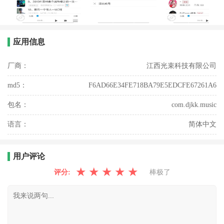
应用信息
厂商：
江西光束科技有限公司
md5：
F6AD66E34FE718BA79E5EDCFE67261A6
包名：
com.djkk.music
语言：
简体中文
用户评论
★
★
★
★
★
评分:
棒极了