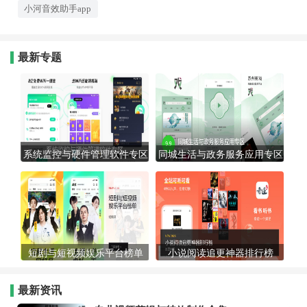
段，制作成独一无二的手机铃
小河音效助手app
声，彰显个性。无论是追求高
保真音质，还是寻找助眠白噪
音、趣味音效，这里都能满足
你对声音的所有想象。让好声
音随时随地陪伴你，现在就下
最新专题
载体验，用这些播放
系统监控与硬件管理软件专区
同城生活与政务服务应用专区
短剧与短视频娱乐平台榜单
小说阅读追更神器排行榜
最新资讯