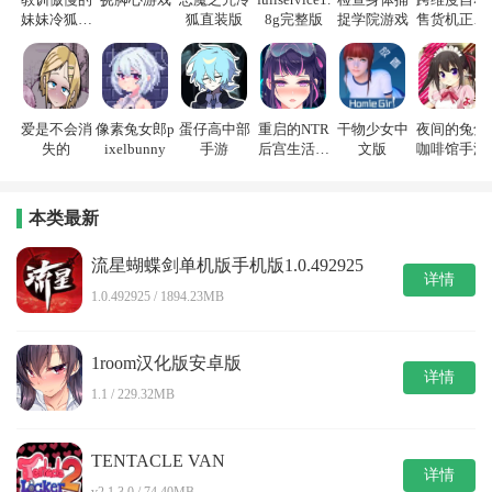
妹妹冷狐游
狐直装版
8g完整版
捉学院游戏
售货机正式
戏
版
爱是不会消
像素兔女郎p
蛋仔高中部
重启的NTR
干物少女中
夜间的兔兔
失的
ixelbunny
手游
后宫生活游
文版
咖啡馆手游
戏
本类最新
流星蝴蝶剑单机版手机版1.0.492925
详情
1.0.492925 / 1894.23MB
1room汉化版安卓版
详情
1.1 / 229.32MB
TENTACLE VAN
详情
v2.1.3.0 / 74.40MB