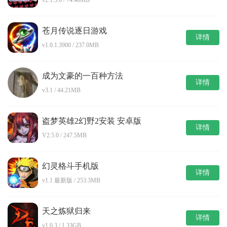
苍月传说逐日游戏
详情
v1.0.1.3900 / 237.0MB
成为文豪的一百种方法
详情
v3.1 / 44.21MB
盗梦英雄2幻野2安装 安卓版
详情
V2.5.0 / 247.5MB
幻灵格斗手机版
详情
v1.1 最新版 / 253.3MB
天之炼狱归来
详情
v1.0.3 / 1.33GB