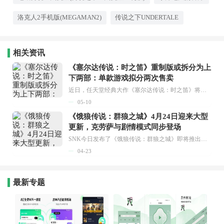
素，鼓励玩家探索每一个角
落。像素点阵的画面风格充满
洛克人2手机版(MEGAMAN2)
传说之下UNDERTALE
了怀旧与想象的空间，搭配上
优秀的配乐，能营造出无比沉
浸的氛围。如果你热爱冒险，
看重故事与游戏性，这些精致
的像素世界绝不会让你失望。
相关资讯
《塞尔达传说：时之笛》重制版或拆分为上
下两部：单款游戏拟分两次售卖
近日，任天堂经典大作《塞尔达传说：时之笛》将推出重制版的传闻又一次在玩家群体中引发热议。继爆料者NateTheHate之后，另一位知情人士Nash Weedle也披露了这款游戏重制版的具体信息。...
05-10
《饿狼传说：群狼之城》4月24日迎来大型
更新，克劳萨与剧情模式同步登场
SNK今日发布了《饿狼传说：群狼之城》即将推出的大型更新详情。此次更新计划于2026年4月24日上线，与此同时，经典角色沃尔夫冈·克劳萨也将作为DLC角色同步推出。...
04-23
最新专题