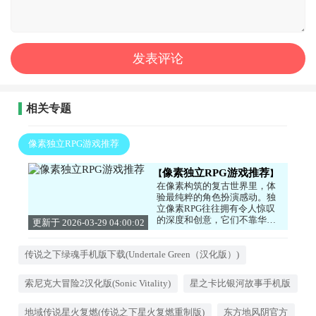
相关专题
像素独立RPG游戏推荐
像素独立RPG游戏推荐
在像素构筑的复古世界里，体
验最纯粹的角色扮演感动。独
立像素RPG往往拥有令人惊叹
的深度和创意，它们不靠华丽
更新于 2026-03-29 04:00:02
的画面取胜，而是凭借精心设
计的关卡、引人入胜的剧情和
独特的游戏机制打动人心。你
传说之下绿魂手机版下载(Undertale Green（汉化版）)
可能会踏入一个地下城探索秘
密，也可能会在一个充满黑色
索尼克大冒险2汉化版(Sonic Vitality)
星之卡比银河故事手机版
幽默和深刻哲思的世界中做出
艰难抉择。这些游戏通常有着
极高的自由度和丰富的隐藏要
地域传说星火复燃(传说之下星火复燃重制版)
东方地风阴官方