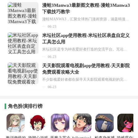
漫蛙3Manwa3最新图文教程-漫蛙3Manwa3
下载技巧教学
漫蛙MANWA3，汇聚全球热门漫画资源，涵盖韩漫、欧美漫画、国漫等多种类型，题材丰富多样，全方位满足用户阅读喜好。它不仅是阅读平台，更是创作平台，为广大用户打造零门槛创作环境。...
06-23
米坛社区app使用教程-米坛社区表盘自定义
工具怎么用
米坛社区是专为钟表爱好者打造的交流平台。无论你是初涉钟表领域的普通爱好者，还是拥有多年收藏经验的资深玩家，都能在此找到属于自己的天地。 无需注册，就能轻松参与其中。通过专业的讨论论坛与丰富的交互功能，你可与世界各地的钟表爱好者畅快交流。若你钟情于钟表，米坛社区无疑是值得一试的理想之选。在这里，你能获取最新的手表资讯，交流见解，提升鉴赏品味，让每一块手表都成为收藏故事中重要的一部分。感兴趣的朋友，不要错过下载机会。...
06-23
天天影院观看电视剧app使用教程-天天影院
免费观看攻略大全
不少影视爱好者都在探寻天天影院观看电视剧的完整方法，结合最新平台使用规则，本篇新手入门攻略全面讲解观看渠道、检索流程、播放设置以及画面模式调整等实用内容。全文适配手机、电脑等主流设备，步骤简洁易懂，无论是初次使用的新手，还是想要优化观影体验的用户，都能参照内容快速上手，熟练掌握平台各项操作技巧，轻松畅享影视内容。...
06-23
角色扮演排行榜
教训傲慢的
挠脚心游戏
恶魔之咒冷
fullservice1.
检查身体捕
跨维度自动