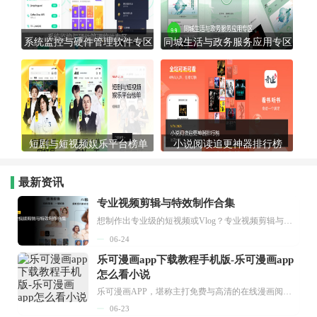
系统监控与硬件管理软件专区
同城生活与政务服务应用专区
短剧与短视频娱乐平台榜单
小说阅读追更神器排行榜
最新资讯
专业视频剪辑与特效制作合集
想制作出专业级的短视频或Vlog？专业视频剪辑与特效制作大全专题为你提供了从剪辑、抠像到特效包装的全套解决方案。无论是添加炫酷的片头、进行精准的视频抠图，还是制...
06-24
乐可漫画app下载教程手机版-乐可漫画app
怎么看小说
乐可漫画APP，堪称主打免费与高清的在线漫画阅读神器。其官方版提供海量完整版漫画资源，无论是国内漫画，还是日漫、韩漫、台漫、美漫等国外漫画，应有尽有，随时供你阅读。只需轻点一下，便能直接进入阅读界面。不仅如此，乐可漫画最新版本更新速度极快，在这里，你总能抢先看到全网一手漫画章节内容！...
06-23