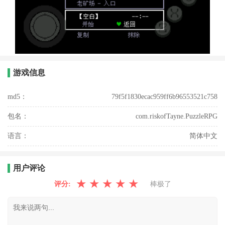
游戏信息
md5：
79f5f1830ecac959ff6b96553521c758
包名：
com.riskofTayne.PuzzleRPG
语言：
简体中文
用户评论
★
★
★
★
★
评分:
棒极了