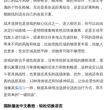
自己的战斗风格，调整枪管、瞄准镜、握把等部件，打造出专
属的个性化枪械。无论是喜欢远距离狙击，还是近距离刚枪，
都能找到适合自己的改装方案。
战术选择也是游戏的核心玩点之一。进入暗区后，你可以自由
决定行动路线——是悄悄搜集物资然后快速撤离，还是主动寻
找敌人进行战斗，或者前往任务地点完成目标。不同的选择会
带来不同的风险和收益，比如危险区域的物资更丰富，但敌人
也更多；安全区域虽然平静，但物资可能不够理想。
游戏的射击手感也很真实，没有传统射击游戏的腰射准星，需
要玩家通过练习掌握枪械的后坐力和散射幅度。这种设定让战
斗更具挑战性，也更接近真实的战场体验。此外，游戏还有拟
真的战损系统，12种身体状态和50多种药品，让你在受伤时必
须像真实
战斗
一样，根据具体情况选择合适的治疗方式，而不
是简单的“一键回血”。
国际服改中文教程：轻松切换语言