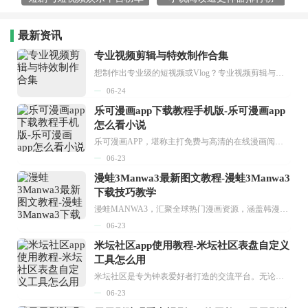
最新资讯
专业视频剪辑与特效制作合集
想制作出专业级的短视频或Vlog？专业视频剪辑与特效制作大全专题为你提供了从剪辑、抠像到特效包装的全套解决方案。无论是添加炫酷的片头、进行精准的视频抠图，还是制...
06-24
乐可漫画app下载教程手机版-乐可漫画app
怎么看小说
乐可漫画APP，堪称主打免费与高清的在线漫画阅读神器。其官方版提供海量完整版漫画资源，无论是国内漫画，还是日漫、韩漫、台漫、美漫等国外漫画，应有尽有，随时供你阅读。只需轻点一下，便能直接进入阅读界面。不仅如此，乐可漫画最新版本更新速度极快，在这里，你总能抢先看到全网一手漫画章节内容！...
06-23
漫蛙3Manwa3最新图文教程-漫蛙3Manwa3
下载技巧教学
漫蛙MANWA3，汇聚全球热门漫画资源，涵盖韩漫、欧美漫画、国漫等多种类型，题材丰富多样，全方位满足用户阅读喜好。它不仅是阅读平台，更是创作平台，为广大用户打造零门槛创作环境。...
06-23
米坛社区app使用教程-米坛社区表盘自定义
工具怎么用
米坛社区是专为钟表爱好者打造的交流平台。无论你是初涉钟表领域的普通爱好者，还是拥有多年收藏经验的资深玩家，都能在此找到属于自己的天地。 无需注册，就能轻松参与其中。通过专业的讨论论坛与丰富的交互功能，你可与世界各地的钟表爱好者畅快交流。若你钟情于钟表，米坛社区无疑是值得一试的理想之选。在这里，你能获取最新的手表资讯，交流见解，提升鉴赏品味，让每一块手表都成为收藏故事中重要的一部分。感兴趣的朋友，不要错过下载机会。...
06-23