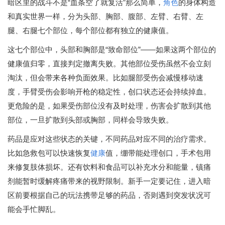
暗区里的战斗不是“血条空了就复活”那么简单，
角色
的身体构造
和真实世界一样，分为头部、胸部、腹部、左臂、右臂、左
腿、右腿七个部位，每个部位都有独立的健康值。
这七个部位中，头部和胸部是“致命部位”——如果这两个部位的
健康值归零，直接判定撤离失败。其他部位受伤虽然不会立刻
淘汰，但会带来各种负面效果。比如腿部受伤会减慢移动速
度，手臂受伤会影响开枪的稳定性，创口状态还会持续掉血。
更危险的是，如果受伤部位没有及时处理，伤害会扩散到其他
部位，一旦扩散到头部或胸部，同样会导致失败。
药品是应对这些状态的关键，不同药品对应不同的治疗需求。
比如急救包可以快速恢复
健康
值，绷带能处理创口，手术包用
来修复肢体损坏。还有饮料和食品可以补充水分和能量，镇痛
剂能暂时缓解疼痛带来的视野限制。新手一定要记住，进入暗
区前要根据自己的玩法携带足够的药品，否则遇到突发状况可
能会手忙脚乱。