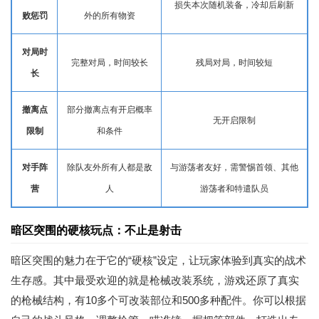
损失本次随机装备，冷却后刷新
败惩罚
外的所有物资
对局时
完整对局，时间较长
残局对局，时间较短
长
撤离点
部分撤离点有开启概率
无开启限制
限制
和条件
对手阵
除队友外所有人都是敌
与游荡者友好，需警惕首领、其他
营
人
游荡者和特遣队员
暗区突围的硬核玩点：不止是射击
暗区突围的魅力在于它的“硬核”设定，让玩家体验到真实的战术
生存感。其中最受欢迎的就是枪械改装系统，游戏还原了真实
的枪械结构，有10多个可改装部位和500多种配件。你可以根据