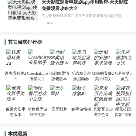
天天影院观看电视剧app使用教程-天天影院
免费观看攻略大全
不少影视爱好者都在探寻天天影院观看电视剧的完整方法，结合最新平台使用规则，本篇新手入门攻略全面讲解观看渠道、检索流程、播放设置以及画面模式调整等实用内容。全文适配手机、电脑等主流设备，步骤简洁易懂，无论是初次使用的新手，还是想要优化观影体验的用户，都能参照内容快速上手，熟练掌握平台各项操作技巧，轻松畅享影视内容。...
06-23
其它游戏排行榜
逃离塔科夫2
Crosshairpro
仙剑98柔情
反恐精英起
忧郁的安娜2
无尽噩梦5怨
d
准星助手
版老版本
源启动器
美术馆版
灵咒
像素火影手
动物餐厅游
无尽噩梦
触手储物柜
真爱百合染
樱花校园模
游版本
戏中文版
成红色直装
拟器2026中
版
文版
本类最新