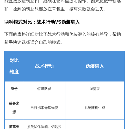
能直接放进钥匙扣，必须在仓库里提前操作。如果忘记带钥匙
扣，捡到的钥匙只能放在背包里，撤离失败就会丢失。
两种模式对比：战术行动VS伪装潜入
下面的表格详细对比了战术行动和伪装潜入的核心差异，帮助
新手快速选择适合自己的模式。
对比
战术行动
伪装潜入
维度
身份
特遣队员
游荡者
装备来
自行携带仓库物资
系统随机生成
源
撤离失
损失除保险箱、钥匙扣