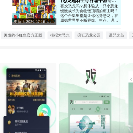
恐龙题材生存吞噬手游专区
喜欢恐龙吗？想体验从一只小恐龙
慢慢成长为食物链顶端的霸主吗？
这个合集里都是让你化身恐龙，在
原始世界里不断吞噬、生存、进化
更新于 2026-07-16
的游戏。从弱小的幼龙开始，躲避
15:46:03
天敌，猎杀其他生物，一步步变得
更强。操作简单，但过程非常刺
饥饿的小红鱼官方正版
模拟大恐龙
疯狂恐龙公园
诅咒之岛
激，绝对能满足你对恐龙世界的所
有幻想。感兴趣的话，就来下载试
试看吧！