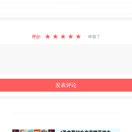
★
★
★
★
★
评分:
棒极了