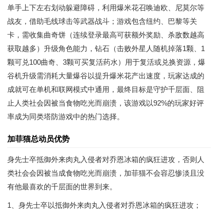
单手上下左右划动躲避障碍，利用爆米花召唤迪欧、尼莫尔等
战友，借助毛线球击等武器战斗；游戏包含纽约、巴黎等关
卡，需收集曲奇饼（连续登录最高可获额外奖励、杀敌数越高
获取越多）升级角色能力，钻石（击败外星人随机掉落1颗、1
颗可兑100曲奇、3颗可买复活药水）用于复活或兑换资源，爆
谷机升级需消耗大量爆谷以提升爆米花产出速度，玩家达成的
成就可在单机和联网模式中通用，最终目标是守护千层面、阻
止人类社会因被当食物吃光而崩溃，该游戏以92%的玩家好评
率成为同类塔防游戏中的热门选择。
加菲猫总动员优势
身先士卒抵御外来肉丸入侵者对乔恩冰箱的疯狂进攻，否则人
类社会会因被当成食物吃光而崩溃，加菲猫不会容忍惨淡且没
有他最喜欢的千层面的世界到来。
1、身先士卒以抵御外来肉丸入侵者对乔恩冰箱的疯狂进攻；