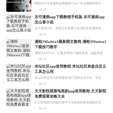
想制作出专业级的短视频或Vlog？专业视频剪辑与特效制作大全专题为你提供了从剪辑、抠像到特效包装的全套解决方案。无论是添加炫酷的片头、进行精准的视频抠图，还是制...
06-24
乐可漫画app下载教程手机版-乐可漫画app
怎么看小说
乐可漫画APP，堪称主打免费与高清的在线漫画阅读神器。其官方版提供海量完整版漫画资源，无论是国内漫画，还是日漫、韩漫、台漫、美漫等国外漫画，应有尽有，随时供你阅读。只需轻点一下，便能直接进入阅读界面。不仅如此，乐可漫画最新版本更新速度极快，在这里，你总能抢先看到全网一手漫画章节内容！...
06-23
漫蛙3Manwa3最新图文教程-漫蛙3Manwa3
下载技巧教学
漫蛙MANWA3，汇聚全球热门漫画资源，涵盖韩漫、欧美漫画、国漫等多种类型，题材丰富多样，全方位满足用户阅读喜好。它不仅是阅读平台，更是创作平台，为广大用户打造零门槛创作环境。...
06-23
米坛社区app使用教程-米坛社区表盘自定义
工具怎么用
米坛社区是专为钟表爱好者打造的交流平台。无论你是初涉钟表领域的普通爱好者，还是拥有多年收藏经验的资深玩家，都能在此找到属于自己的天地。 无需注册，就能轻松参与其中。通过专业的讨论论坛与丰富的交互功能，你可与世界各地的钟表爱好者畅快交流。若你钟情于钟表，米坛社区无疑是值得一试的理想之选。在这里，你能获取最新的手表资讯，交流见解，提升鉴赏品味，让每一块手表都成为收藏故事中重要的一部分。感兴趣的朋友，不要错过下载机会。...
06-23
天天影院观看电视剧app使用教程-天天影院
免费观看攻略大全
不少影视爱好者都在探寻天天影院观看电视剧的完整方法，结合最新平台使用规则，本篇新手入门攻略全面讲解观看渠道、检索流程、播放设置以及画面模式调整等实用内容。全文适配手机、电脑等主流设备，步骤简洁易懂，无论是初次使用的新手，还是想要优化观影体验的用户，都能参照内容快速上手，熟练掌握平台各项操作技巧，轻松畅享影视内容。...
06-23