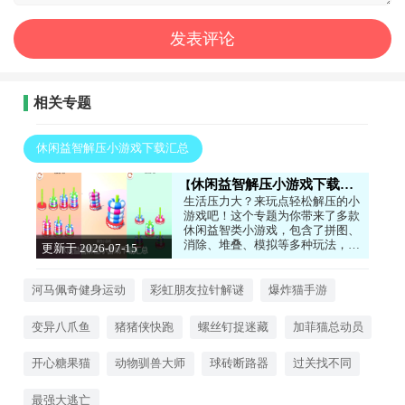
相关专题
休闲益智解压小游戏下载汇总
休闲益智解压小游戏下载汇总
生活压力大？来玩点轻松解压的小
游戏吧！这个专题为你带来了多款
休闲益智类小游戏，包含了拼图、
消除、堆叠、模拟等多种玩法，操
更新于 2026-07-15
作简单，随时随地都能玩上一局。
17:08:04
没有复杂的规则，只有纯粹的快
乐，帮你放松心情，打发碎片时
河马佩奇健身运动
彩虹朋友拉针解谜
爆炸猫手游
间。感兴趣的小伙伴快快下载吧！
变异八爪鱼
猪猪侠快跑
螺丝钉捉迷藏
加菲猫总动员
开心糖果猫
动物驯兽大师
球砖断路器
过关找不同
最强大逃亡