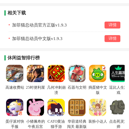
相关下载
加菲猫总动员官方正版v1.9.3
详情
加菲猫总动员中文版v1.9.3
详情
休闲益智排行榜
高速收费站
25时便利屋
几何冲刺崩
石器与文明
捣蛋猪中文
逗比人生游
溃
版
戏
蛋仔派对快
小猪佩奇的
CATO黄油
华容道经典
装扮小达人
点击死灵法
手服
午夜后宫
猫手游
闯关 最新版
师