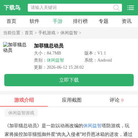
下载鸟
首页
软件
手游
排行榜
专题
资讯
当前位置：
首页
>
手机游戏
>
休闲益智
>
加菲猫总动员
大小：84.7MB
版本：V1.1
类别：
休闲益智
系统：Android
更新：2026-06-12 15:28:02
立即下载
游戏介绍
应用截图
评论
0
休闲益智游戏
《加菲猫总动员》是一款以动画改编的
休闲益智
塔防游戏，玩
家将操控加菲猫抵御外星“肉丸入侵者”对乔恩冰箱的进攻，通过