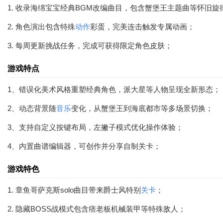
1. 收录海绵宝宝经典BGM改编曲目，包含蟹堡王主题曲等怀旧旋
2. 角色演出包含特殊
动作
彩蛋，完美连击触发专属动画；
3. 每周更新挑战任务，完成可获得限定角色皮肤；
游戏特点
1、错误化美术风格重塑经典角色，派大星等人物呈现全新形态；
2、动态背景随
音乐
变化，从蟹堡王到海底都市等多场景切换；
3、支持自定义按键布局，左撇子模式优化操作体验；
4、内置曲谱编辑器，可创作并分享自制关卡；
游戏特色
1. 章鱼哥萨克斯solo曲目带来爵士风特别
关卡
；
2. 隐藏BOSS战模式包含痞老板机械装甲等特殊敌人；