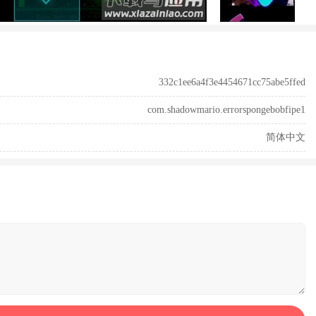
332c1ee6a4f3e4454671cc75abe5ffed
com.shadowmario.errorspongebobfipe1
简体中文