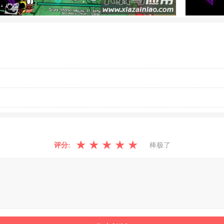
★
★
★
★
★
评分:
棒极了