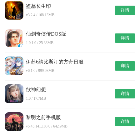
盗墓长生印
详情
v3.2.4 / 168.13MB
仙剑奇侠传DOS版
详情
1.0.1.0 / 25.38MB
伊苏6纳比斯汀的方舟日服
详情
v6.1.6 / 999.98MB
欲神幻想
详情
1.0 / 17.7MB
黎明之前手机版
详情
v5.45.141.183.0 / 642.9MB