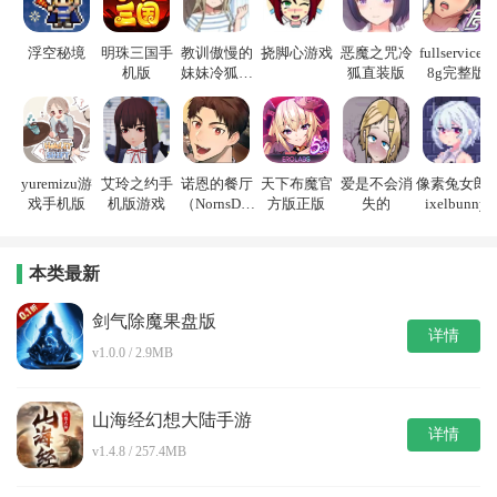
浮空秘境
明珠三国手
教训傲慢的
挠脚心游戏
恶魔之咒冷
fullservice1.
机版
妹妹冷狐游
狐直装版
8g完整版
戏
yuremizu游
艾玲之约手
诺恩的餐厅
天下布魔官
爱是不会消
像素兔女郎p
戏手机版
机版游戏
（NornsDin
方版正版
失的
ixelbunny
e）
本类最新
剑气除魔果盘版
详情
v1.0.0 / 2.9MB
山海经幻想大陆手游
详情
v1.4.8 / 257.4MB