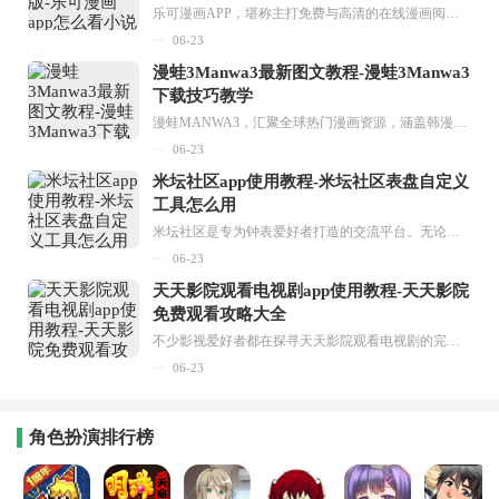
乐可漫画APP，堪称主打免费与高清的在线漫画阅读神器。其官方版提供海量完整版漫画资源，无论是国内漫画，还是日漫、韩漫、台漫、美漫等国外漫画，应有尽有，随时供你阅读。只需轻点一下，便能直接进入阅读界面。不仅如此，乐可漫画最新版本更新速度极快，在这里，你总能抢先看到全网一手漫画章节内容！...
06-23
漫蛙3Manwa3最新图文教程-漫蛙3Manwa3
下载技巧教学
漫蛙MANWA3，汇聚全球热门漫画资源，涵盖韩漫、欧美漫画、国漫等多种类型，题材丰富多样，全方位满足用户阅读喜好。它不仅是阅读平台，更是创作平台，为广大用户打造零门槛创作环境。...
06-23
米坛社区app使用教程-米坛社区表盘自定义
工具怎么用
米坛社区是专为钟表爱好者打造的交流平台。无论你是初涉钟表领域的普通爱好者，还是拥有多年收藏经验的资深玩家，都能在此找到属于自己的天地。 无需注册，就能轻松参与其中。通过专业的讨论论坛与丰富的交互功能，你可与世界各地的钟表爱好者畅快交流。若你钟情于钟表，米坛社区无疑是值得一试的理想之选。在这里，你能获取最新的手表资讯，交流见解，提升鉴赏品味，让每一块手表都成为收藏故事中重要的一部分。感兴趣的朋友，不要错过下载机会。...
06-23
天天影院观看电视剧app使用教程-天天影院
免费观看攻略大全
不少影视爱好者都在探寻天天影院观看电视剧的完整方法，结合最新平台使用规则，本篇新手入门攻略全面讲解观看渠道、检索流程、播放设置以及画面模式调整等实用内容。全文适配手机、电脑等主流设备，步骤简洁易懂，无论是初次使用的新手，还是想要优化观影体验的用户，都能参照内容快速上手，熟练掌握平台各项操作技巧，轻松畅享影视内容。...
06-23
角色扮演排行榜