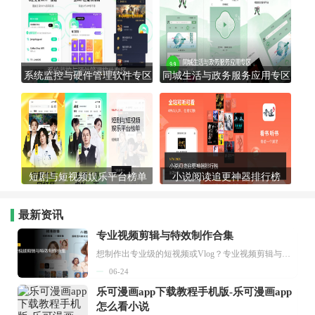
系统监控与硬件管理软件专区
同城生活与政务服务应用专区
短剧与短视频娱乐平台榜单
小说阅读追更神器排行榜
最新资讯
专业视频剪辑与特效制作合集
想制作出专业级的短视频或Vlog？专业视频剪辑与特效制作大全专题为你提供了从剪辑、抠像到特效包装的全套解决方案。无论是添加炫酷的片头、进行精准的视频抠图，还是制...
06-24
乐可漫画app下载教程手机版-乐可漫画app
怎么看小说