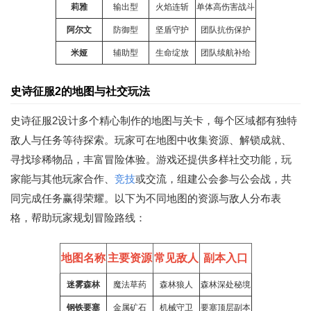
莉雅
输出型
火焰连斩
单体高伤害战斗
阿尔文
防御型
坚盾守护
团队抗伤保护
米娅
辅助型
生命绽放
团队续航补给
史诗征服2的地图与社交玩法
史诗征服2设计多个精心制作的地图与关卡，每个区域都有独特
敌人与任务等待探索。玩家可在地图中收集资源、解锁成就、
寻找珍稀物品，丰富冒险体验。游戏还提供多样社交功能，玩
家能与其他玩家合作、
竞技
或交流，组建公会参与公会战，共
同完成任务赢得荣耀。以下为不同地图的资源与敌人分布表
格，帮助玩家规划冒险路线：
地图名称
主要资源
常见敌人
副本入口
迷雾森林
魔法草药
森林狼人
森林深处秘境
钢铁要塞
金属矿石
机械守卫
要塞顶层副本