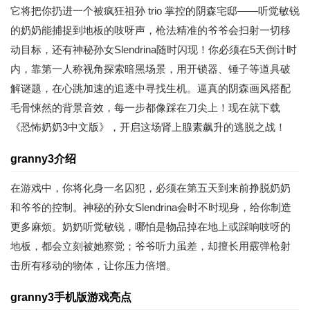
它将把你扔进一个被疯狂祖孙 trio 掌控的阴森宅邸——听觉敏锐
的奶奶能捕捉到地板的吱呀声，枪法精准的爷爷会扫射一切移
动目标，还有神秘孙女Slendrina随时闪现！你必须在5天倒计时
内，靠第一人称视角探索暗黑场景，用开锁器、锤子等道具破
解谜题，在心跳加速的追逐中寻找生机。逼真的阴森画风搭配
毛骨悚然的背景音效，每一步都像踩在刀尖上！现在就下载
《恐怖奶奶3中文版》，开启这场肾上腺素飙升的逃脱之战！
granny3介绍
在游戏中，你将化身一名囚犯，必须在第五天到来前挣脱奶奶
和爷爷的控制。神秘的孙女Slendrina会时不时现身，给你制造
更多麻烦。奶奶听觉敏锐，哪怕是物品掉在地上或踩响吱呀的
地板，都会立刻被她察觉；爷爷听力虽差，却擅长用霰弹枪射
击所有移动的物体，让你压力倍增。
granny3手机版游戏亮点