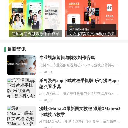
短剧与短视频娱乐平台榜单
小说阅读追更神器排行榜
最新资讯
专业视频剪辑与特效制作合集
想制作出专业级的短视频或Vlog？专业视频剪辑与特效制作大全专题为你提供了从剪辑、抠像到特效包装的全套解决方案。无论是添加炫酷的片头、进行精准的视频抠图，还是制...
06-24
乐可漫画app下载教程手机版-乐可漫画app
怎么看小说
乐可漫画APP，堪称主打免费与高清的在线漫画阅读神器。其官方版提供海量完整版漫画资源，无论是国内漫画，还是日漫、韩漫、台漫、美漫等国外漫画，应有尽有，随时供你阅读。只需轻点一下，便能直接进入阅读界面。不仅如此，乐可漫画最新版本更新速度极快，在这里，你总能抢先看到全网一手漫画章节内容！...
06-23
漫蛙3Manwa3最新图文教程-漫蛙3Manwa3
下载技巧教学
漫蛙MANWA3，汇聚全球热门漫画资源，涵盖韩漫、欧美漫画、国漫等多种类型，题材丰富多样，全方位满足用户阅读喜好。它不仅是阅读平台，更是创作平台，为广大用户打造零门槛创作环境。...