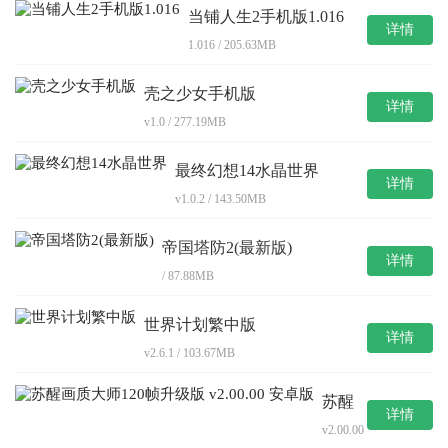
当铺人生2手机版1.016
详情
1.016 / 205.63MB
壳之少女手机版
详情
v1.0 / 277.19MB
最终幻想14水晶世界
详情
v1.0.2 / 143.50MB
帝国塔防2(最新版)
详情
/ 87.88MB
世界计划繁中版
详情
v2.6.1 / 103.67MB
苏醒
详情
画质
v2.00.00
大师
/