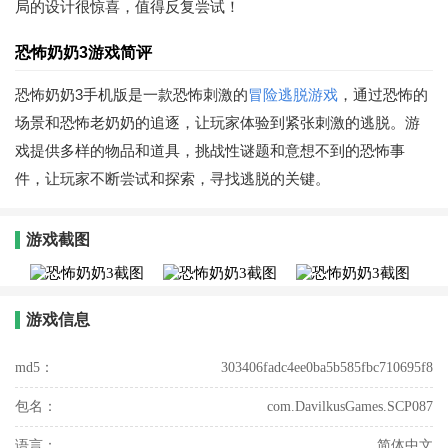
局的设计很惊喜，值得反复尝试！
恐怖奶奶3游戏简评
恐怖奶奶3手机版是一款恐怖刺激的
冒险
逃脱游戏
，通过恐怖的
场景和恐怖老奶奶的追逐，让玩家体验到紧张刺激的逃脱。游
戏提供多样的物品和道具，挑战性谜题和意想不到的恐怖事
件，让玩家不断尝试和探索，寻找逃脱的关键。
游戏截图
游戏信息
md5：
303406fadc4ee0ba5b585fbc710695f8
包名：
com.DavilkusGames.SCP087
语言：
简体中文