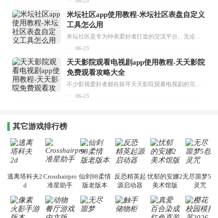
06-23
米坛社区app使用教程-米坛社区表盘自定义
工具怎么用
米坛社区是专为钟表爱好者打造的交流平台。无论你是初涉钟表领域的普通爱好者，还是拥有多年收藏经验的资深玩家，都能在此找到属于自己的天地。 无需注册，就能轻松参与其中。通过专业的讨论论坛与丰富的交互功能，你可与世界各地的钟表爱好者畅快交流。若你钟情于钟表，米坛社区无疑是值得一试的理想之选。在这里，你能获取最新的手表资讯，交流见解，提升鉴赏品味，让每一块手表都成为收藏故事中重要的一部分。感兴趣的朋友，不要错过下载机会。...
06-23
天天影院观看电视剧app使用教程-天天影院
免费观看攻略大全
不少影视爱好者都在探寻天天影院观看电视剧的完整方法，结合最新平台使用规则，本篇新手入门攻略全面讲解观看渠道、检索流程、播放设置以及画面模式调整等实用内容。全文适配手机、电脑等主流设备，步骤简洁易懂，无论是初次使用的新手，还是想要优化观影体验的用户，都能参照内容快速上手，熟练掌握平台各项操作技巧，轻松畅享影视内容。...
06-23
其它游戏排行榜
逃离塔科夫2
Crosshairpro
仙剑98柔情
反恐精英起
忧郁的安娜2
无尽噩梦5怨
d
准星助手
版老版本
源启动器
美术馆版
灵咒