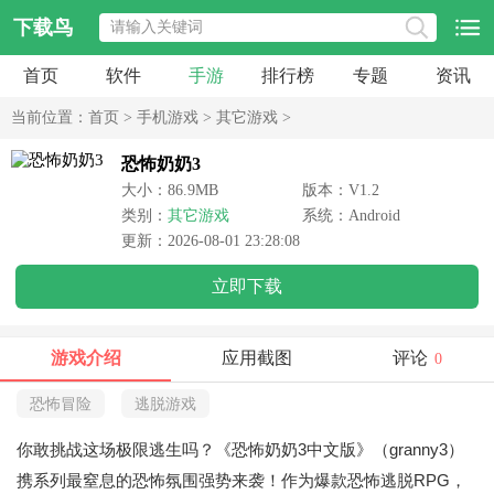
下载鸟
首页
软件
手游
排行榜
专题
资讯
当前位置：
首页
>
手机游戏
>
其它游戏
>
恐怖奶奶3
大小：86.9MB
版本：V1.2
类别：
其它游戏
系统：Android
更新：2026-08-01 23:28:08
立即下载
游戏介绍
应用截图
评论
0
恐怖冒险
逃脱游戏
你敢挑战这场极限逃生吗？《恐怖奶奶3中文版》（granny3）
携系列最窒息的恐怖氛围强势来袭！作为爆款恐怖逃脱RPG，