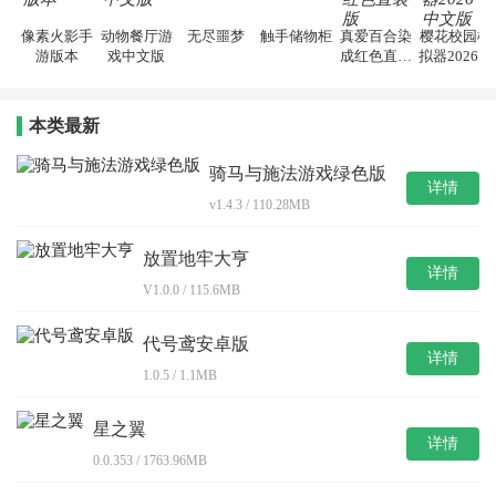
像素火影手
动物餐厅游
无尽噩梦
触手储物柜
真爱百合染
樱花校园模
游版本
戏中文版
成红色直装
拟器2026中
版
文版
本类最新
骑马与施法游戏绿色版
详情
v1.4.3 / 110.28MB
放置地牢大亨
详情
V1.0.0 / 115.6MB
代号鸢安卓版
详情
1.0.5 / 1.1MB
星之翼
详情
0.0.353 / 1763.96MB