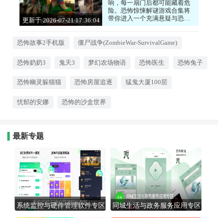
响，每一扇门后都可能藏着危
险。恐怖惊悚解谜游戏合集将
带你进入一个充满悬疑与恐惧
更新于 2026-07-21 17:36:04
的世界。你需要在压抑的氛围
中保持冷静，搜集线索，解开
谜题，才能找到生路。游戏擅
恐怖故事2手机版
僵尸战争(ZombieWar-SurvivalGame)
长通过音效和画面营造心理上
的压迫感，让玩家身临其境。
恐怖奶奶3
鬼天3
梦幻农场物语
恐怖医生
恐怖兔子
这种在恐惧中求生的刺激体
验，是恐怖游戏爱好者绝对不
能错过的盛宴。
恐怖幽灵躲猫猫
恐怖房屋追逐
猛鬼大厦100层
忧郁的安娜
恐怖的沙盒世界
最新专题
系统监控与硬件管理软件专区
同城生活与政务服务应用专区