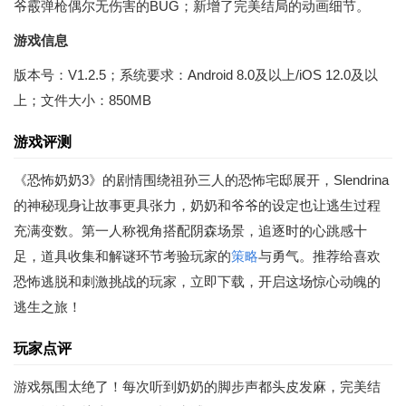
爷霰弹枪偶尔无伤害的BUG；新增了完美结局的动画细节。
游戏信息
版本号：V1.2.5；系统要求：Android 8.0及以上/iOS 12.0及以
上；文件大小：850MB
游戏评测
《恐怖奶奶3》的剧情围绕祖孙三人的恐怖宅邸展开，Slendrina
的神秘现身让故事更具张力，奶奶和爷爷的设定也让逃生过程
充满变数。第一人称视角搭配阴森场景，追逐时的心跳感十
足，道具收集和解谜环节考验玩家的
策略
与勇气。推荐给喜欢
恐怖逃脱和刺激挑战的玩家，立即下载，开启这场惊心动魄的
逃生之旅！
玩家点评
游戏氛围太绝了！每次听到奶奶的脚步声都头皮发麻，完美结