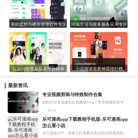
系统监控与硬件管理软件专区
同城生活与政务服务应用专区
短剧与短视频娱乐平台榜单
小说阅读追更神器排行榜
最新资讯
专业视频剪辑与特效制作合集
想制作出专业级的短视频或Vlog？专业视频剪辑与特效制作大全专题为你提供了从剪辑、抠像到特效包装的全套解决方案。无论是添加炫酷的片头、进行精准的视频抠图，还是制...
06-24
乐可漫画app下载教程手机版-乐可漫画app
怎么看小说
乐可漫画APP，堪称主打免费与高清的在线漫画阅读神器。其官方版提供海量完整版漫画资源，无论是国内漫画，还是日漫、韩漫、台漫、美漫等国外漫画，应有尽有，随时供你阅读。只需轻点一下，便能直接进入阅读界面。不仅如此，乐可漫画最新版本更新速度极快，在这里，你总能抢先看到全网一手漫画章节内容！...