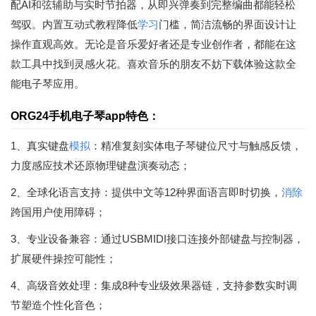
配AI和弦辅助与实时节拍器，从即兴弹奏到完整编曲都能轻松
驾驭。内置互动式教程降低
学习
门槛，简洁流畅的界面设计让
操作直观高效。无论是音乐爱好者还是专业创作者，都能在这
款工具中找到灵感火花。喜欢音乐的朋友不妨下载体验这款全
能电子琴应用。
ORG24手机电子琴app特色：
1、真实键盘
模拟
：精准复刻实体电子琴键位尺寸与触感反馈，
力度感应技术还原物理键盘演奏动态；
2、全球化语言支持：提供中文等12种界面语言即时切换，
消除
跨国用户使用障碍；
3、专业设备兼容：通过USBMIDI接口连接外部键盘与控制器，
扩展硬件操控可能性；
4、高级音效处理：集成8种专业级效果器链，支持参数实时调
节塑造个性化音色；