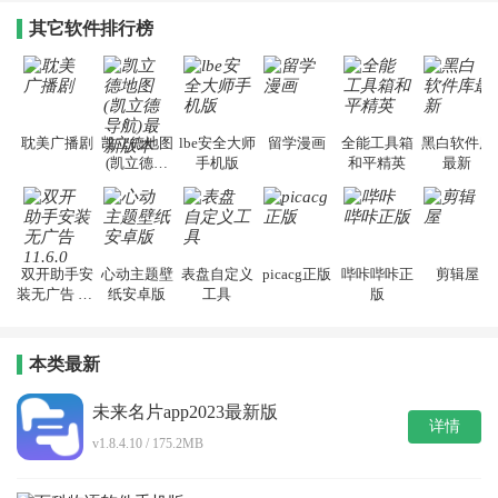
其它软件排行榜
耽美广播剧
凯立德地图
lbe安全大师
留学漫画
全能工具箱
黑白软件库
(凯立德导
手机版
和平精英
最新
航)最新版本
双开助手安
心动主题壁
表盘自定义
picacg正版
哔咔哔咔正
剪辑屋
装无广告 11.
纸安卓版
工具
版
6.0
本类最新
未来名片app2023最新版
详情
v1.8.4.10 / 175.2MB