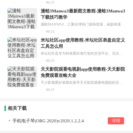
06-23
漫蛙3Manwa3最新图文教程-漫蛙3Manwa3
下载技巧教学
漫蛙MANWA3，汇聚全球热门漫画资源，涵盖韩漫、欧美漫画、国漫等多种类型，题材丰富多样，全方位满足用户阅读喜好。它不仅是阅读平台，更是创作平台，为广大用户打造零门槛创作环境。...
06-23
米坛社区app使用教程-米坛社区表盘自定义
工具怎么用
米坛社区是专为钟表爱好者打造的交流平台。无论你是初涉钟表领域的普通爱好者，还是拥有多年收藏经验的资深玩家，都能在此找到属于自己的天地。 无需注册，就能轻松参与其中。通过专业的讨论论坛与丰富的交互功能，你可与世界各地的钟表爱好者畅快交流。若你钟情于钟表，米坛社区无疑是值得一试的理想之选。在这里，你能获取最新的手表资讯，交流见解，提升鉴赏品味，让每一块手表都成为收藏故事中重要的一部分。感兴趣的朋友，不要错过下载机会。...
06-23
天天影院观看电视剧app使用教程-天天影院
免费观看攻略大全
不少影视爱好者都在探寻天天影院观看电视剧的完整方法，结合最新平台使用规则，本篇新手入门攻略全面讲解观看渠道、检索流程、播放设置以及画面模式调整等实用内容。全文适配手机、电脑等主流设备，步骤简洁易懂，无论是初次使用的新手，还是想要优化观影体验的用户，都能参照内容快速上手，熟练掌握平台各项操作技巧，轻松畅享影视内容。...
06-23
相关下载
手机电子琴(ORG 2020)v2020.1.2.2.4
详情