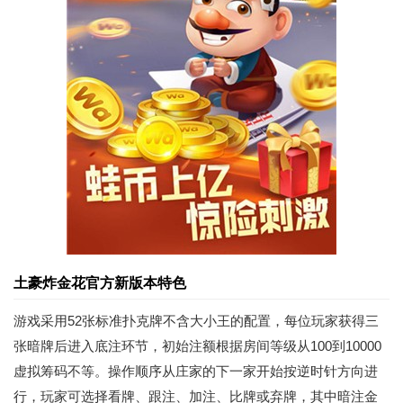
土豪炸金花官方新版本特色
游戏采用52张标准扑克牌不含大小王的配置，每位玩家获得三
张暗牌后进入底注环节，初始注额根据房间等级从100到10000
虚拟筹码不等。操作顺序从庄家的下一家开始按逆时针方向进
行，玩家可选择看牌、跟注、加注、比牌或弃牌，其中暗注金