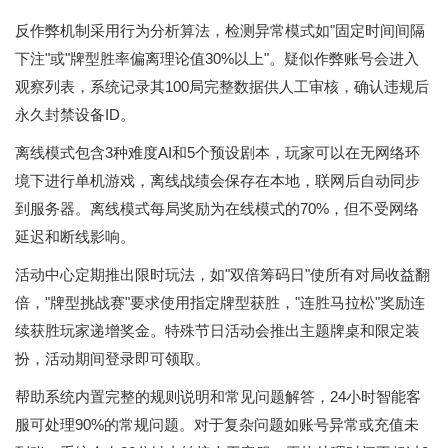
反作弊机制采用行为分析算法，检测异常模式如"固定时间间隔
下注"或"牌型胜率偏离理论值30%以上"。疑似作弊账号会进入
观察列表，系统记录其100局完整数据供人工审核，确认违规后
永久封禁设备ID。
离线模式包含3种难度AI和5个预设剧本，玩家可以在无网络环
境下进行单机游戏，离线战绩会保存在本地，联网后自动同步
到服务器。离线模式每局奖励为在线模式的70%，但不受网络
延迟和断线影响。
活动中心定期推出限时玩法，如"双倍筹码日"使所有对局收益翻
倍，"牌型挑战赛"要求使用指定牌型获胜，"连胜马拉松"奖励连
续获胜玩家递增奖金。特殊节日活动会推出主题牌桌和限定装
扮，活动期间登录即可领取。
帮助系统内置完整的规则说明和常见问题解答，24小时智能客
服可处理90%的常规问题。对于复杂问题如账号异常或充值未