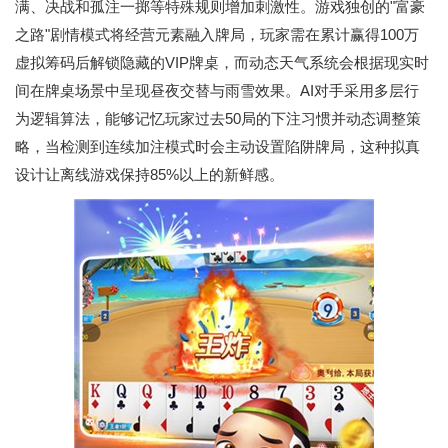
满、决战和孤注一掷等特殊规则增加刺激性。游戏独创的"富豪
之路"剧情模式将经营元素融入牌局，玩家需在累计赢得100万
虚拟筹码后解锁隐藏的VIP牌桌，而动态天气系统会根据现实时
间在牌桌场景中呈现昼夜交替与雨雪效果。AI对手采用多层行
为逻辑算法，能够记忆玩家过去50局的下注习惯并动态调整策
略，当检测到连续加注模式时会主动设置陷阱牌局，这种拟真
设计让离线游戏保持85%以上的新鲜感。