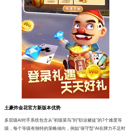
土豪炸金花官方新版本优势
多层级AI对手系统包含从"初级菜鸟"到"职业赌徒"的7个难度等
级，每个等级有独特的策略倾向，例如"保守型"AI在牌力不足时