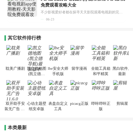
免费观看攻略大全
不少影视爱好者都在探寻天天影院观看电视剧的完整方法，结合最新平台使用规则，本篇新手入门攻略全面讲解观看渠道、检索流程、播放设置以及画面模式调整等实用内容。全文适配手机、电脑等主流设备，步骤简洁易懂，无论是初次使用的新手，还是想要优化观影体验的用户，都能参照内容快速上手，熟练掌握平台各项操作技巧，轻松畅享影视内容。...
06-23
其它软件排行榜
耽美广播剧
凯立德地图
lbe安全大师
留学漫画
全能工具箱
黑白软件库
(凯立德导
手机版
和平精英
最新
航)最新版本
双开助手安
心动主题壁
表盘自定义
picacg正版
哔咔哔咔正
剪辑屋
装无广告 11.
纸安卓版
工具
版
6.0
本类最新