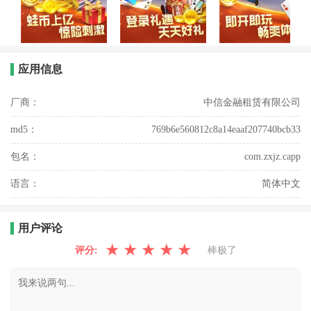
应用信息
厂商：
中信金融租赁有限公司
md5：
769b6e560812c8a14eaaf207740bcb33
包名：
com.zxjz.capp
语言：
简体中文
用户评论
★
★
★
★
★
评分:
棒极了