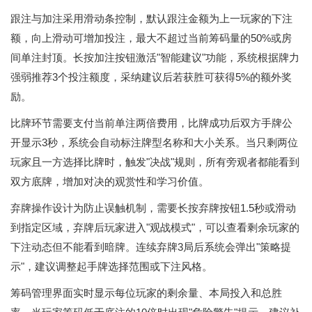
跟注与加注采用滑动条控制，默认跟注金额为上一玩家的下注
额，向上滑动可增加投注，最大不超过当前筹码量的50%或房
间单注封顶。长按加注按钮激活"智能建议"功能，系统根据牌力
强弱推荐3个投注额度，采纳建议后若获胜可获得5%的额外奖
励。
比牌环节需要支付当前单注两倍费用，比牌成功后双方手牌公
开显示3秒，系统会自动标注牌型名称和大小关系。当只剩两位
玩家且一方选择比牌时，触发"决战"规则，所有旁观者都能看到
双方底牌，增加对决的观赏性和学习价值。
弃牌操作设计为防止误触机制，需要长按弃牌按钮1.5秒或滑动
到指定区域，弃牌后玩家进入"观战模式"，可以查看剩余玩家的
下注动态但不能看到暗牌。连续弃牌3局后系统会弹出"策略提
示"，建议调整起手牌选择范围或下注风格。
筹码管理界面实时显示每位玩家的剩余量、本局投入和总胜