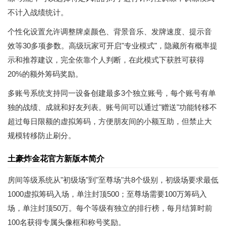
不计入战绩统计。
个性化设置允许调整牌桌颜色、背景音乐、发牌速度、提示音
效等30多项参数。高级玩家可开启"专业模式"，隐藏所有概率提
示和推荐建议，完全依靠个人判断，在此模式下获胜可获得
20%的额外筹码奖励。
多账号系统支持同一设备创建最多3个独立账号，每个账号有单
独的战绩、成就和好友列表。账号间可以通过"赠送"功能转移不
超过每日限额的虚拟筹码，方便朋友间的小额互助，但禁止大
规模转移防止刷分。
土豪炸金花官方新版本简介
房间等级系统从"初级场"到"至尊场"共8个级别，初级场要求最低
1000虚拟筹码入场，单注封顶500；至尊场需要100万筹码入
场，单注封顶50万。每个等级有独立的排行榜，每月结算时前
100名获得专属头像框和称号奖励。