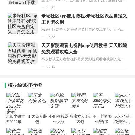
06-23
米坛社区app使用教程-米坛社区表盘自定义
工具怎么用
米坛社区是专为钟表爱好者打造的交流平台。无论你是初涉钟表领域的普通爱好者，还是拥有多年收藏经验的资深玩家，都能在此找到属于自己的天地。 无需注册，就能轻松参与其中。通过专业的讨论论坛与丰富的交互功能，你可与世界各地的钟表爱好者畅快交流。若你钟情于钟表，米坛社区无疑是值得一试的理想之选。在这里，你能获取最新的手表资讯，交流见解，提升鉴赏品味，让每一块手表都成为收藏故事中重要的一部分。感兴趣的朋友，不要错过下载机会。...
06-23
天天影院观看电视剧app使用教程-天天影院
免费观看攻略大全
不少影视爱好者都在探寻天天影院观看电视剧的完整方法，结合最新平台使用规则，本篇新手入门攻略全面讲解观看渠道、检索流程、播放设置以及画面模式调整等实用内容。全文适配手机、电脑等主流设备，步骤简洁易懂，无论是初次使用的新手，还是想要优化观影体验的用户，都能参照内容快速上手，熟练掌握平台各项操作技巧，轻松畅享影视内容。...
06-23
模拟经营排行榜
米加小镇世
正太岛安装
心跳模拟器
甜蜜女友3安
不一样的修
poki小游戏
界2026最新
包
中文版
装包
仙宗门2
免费秒玩入
版
口