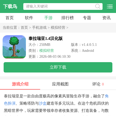
下载鸟
首页
软件
手游
排行榜
专题
资讯
当前位置：
首页
>
手机游戏
>
模拟经营
>
泰拉瑞亚1.4汉化版
大小：250MB
版本：v1.4.0.5.1
类别：
模拟经营
系统：Android
更新：2026-08-03 06:10:30
立即下载
游戏介绍
应用截图
评论
0
泰拉瑞亚是一款自由度极高的像素风冒险生存手游，融合了
角
色扮演
、策略塔防与
沙盒
建造等多元玩法。在这个危机四伏的
黑暗世界中，玩家需要带领幸存者收集资源、打造装备，与数