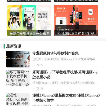
短剧与短视频娱乐平台榜单
小说阅读追更神器排行榜
最新资讯
专业视频剪辑与特效制作合集
想制作出专业级的短视频或Vlog？专业视频剪辑与特效制作大全专题为你提供了从剪辑、抠像到特效包装的全套解决方案。无论是添加炫酷的片头、进行精准的视频抠图，还是制...
06-24
乐可漫画app下载教程手机版-乐可漫画app
怎么看小说
乐可漫画APP，堪称主打免费与高清的在线漫画阅读神器。其官方版提供海量完整版漫画资源，无论是国内漫画，还是日漫、韩漫、台漫、美漫等国外漫画，应有尽有，随时供你阅读。只需轻点一下，便能直接进入阅读界面。不仅如此，乐可漫画最新版本更新速度极快，在这里，你总能抢先看到全网一手漫画章节内容！...
06-23
漫蛙3Manwa3最新图文教程-漫蛙3Manwa3
下载技巧教学
漫蛙MANWA3，汇聚全球热门漫画资源，涵盖韩漫、欧美漫画、国漫等多种类型，题材丰富多样，全方位满足用户阅读喜好。它不仅是阅读平台，更是创作平台，为广大用户打造零门槛创作环境。...