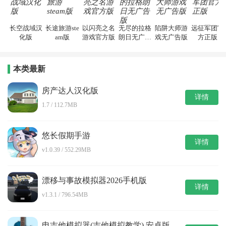
长空战域汉
长途旅游ste
以闪亮之名
无尽的拉格
陷阱大师游
远征军团官
化版
am版
游戏官方版
朗日无广告
戏无广告版
方正版
版
本类最新
房产达人汉化版
详情
1.7 / 112.7MB
悠长假期手游
详情
v1.0.39 / 552.29MB
漂移与事故模拟器2026手机版
详情
v1.3.1 / 796.54MB
电吉他模拟器(吉他模拟教学) 安卓版