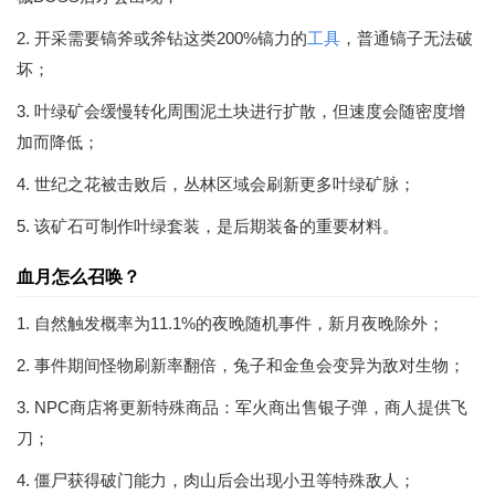
2. 开采需要镐斧或斧钻这类200%镐力的
工具
，普通镐子无法破
坏；
3. 叶绿矿会缓慢转化周围泥土块进行扩散，但速度会随密度增
加而降低；
4. 世纪之花被击败后，丛林区域会刷新更多叶绿矿脉；
5. 该矿石可制作叶绿套装，是后期装备的重要材料。
血月怎么召唤？
1. 自然触发概率为11.1%的夜晚随机事件，新月夜晚除外；
2. 事件期间怪物刷新率翻倍，兔子和金鱼会变异为敌对生物；
3. NPC商店将更新特殊商品：军火商出售银子弹，商人提供飞
刀；
4. 僵尸获得破门能力，肉山后会出现小丑等特殊敌人；